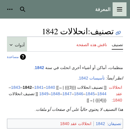
المعرفة
القائمة الرئيسية
بحث
أدوات
تصنيف
:
انحلالات 1842
تصنيف
ناقش هذه الصفحة
أدوات
مساعدة
منظمات، أماكن أو أشياء أخرى انحلت في سنة
1842
.
انظر أيضاً:
تأسيسات 1842
.
انحلالات
[[:تصنيف:انحلالات {{{3}}} |←]]
1840
–
1841
–
1842
–
1843
–
عقد
1844
–
1845
–
1846
–
1847
–
1848
–
1849
[[:تصنيف:انحلالات
{{{4}}} |→]]
:
1840
هذا التصنيف لا يحتوي حالياً على أي صفحات أو ملفات.
تصنيفان
:
1842
انحلالات عقد 1840