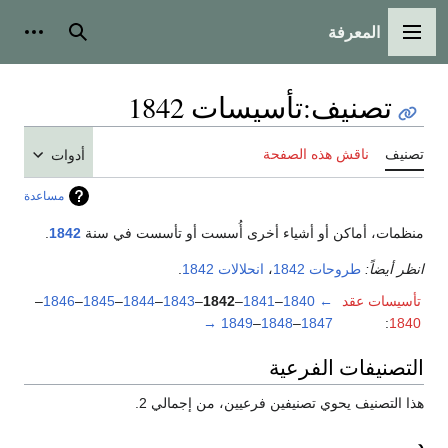
المعرفة
القائمة الرئيسية
بحث
أدوات
تصنيف
:
تأسيسات 1842
تصنيف
ناقش هذه الصفحة
أدوات
مساعدة
منظمات، أماكن أو أشياء أخرى أُسست أو تأسست في سنة
1842
.
انظر أيضاً:
طروحات 1842
،
انحلالات 1842
.
تأسيسات عقد
←
1840
–
1841
–
1842
–
1843
–
1844
–
1845
–
1846
–
→
1849
–
1848
–
1847
:
1840
التصنيفات الفرعية
هذا التصنيف يحوي تصنيفين فرعيين، من إجمالي 2.
د