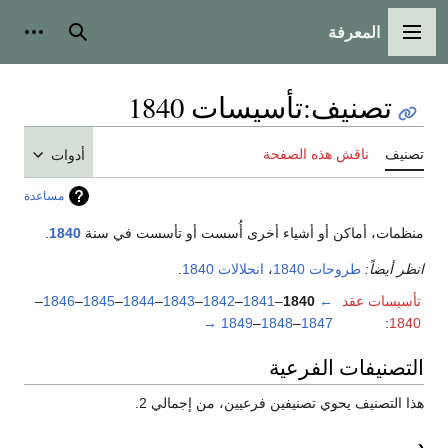
المعرفة
القائمة الرئيسية
بحث
أدوات
تصنيف
:
تأسيسات 1840
تصنيف
ناقش هذه الصفحة
أدوات
مساعدة
منظمات، أماكن أو أشياء أخرى أُسست أو تأسست في سنة
1840
.
انظر أيضاً:
طروحات 1840
،
انحلالات 1840
.
تأسيسات عقد
←
1840
–
1841
–
1842
–
1843
–
1844
–
1845
–
1846
–
→
1849
–
1848
–
1847
:
1840
التصنيفات الفرعية
هذا التصنيف يحوي تصنيفين فرعيين، من إجمالي 2.
د