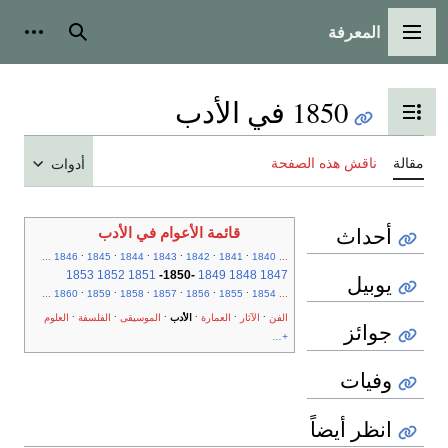
المعرفة
القائمة الرئيسية
بحث
أدوات
1850 في الأدب
تبديل عرض جدول المحتويات
مقالة
ناقش هذه الصفحة
أدوات
أحداث
قائمة الأعوام في الأدب
.
.
.
.
.
.
...
1846
1845
1844
1843
1842
1841
1840
...
1853
1852
1851
-
1850
-
1849
1848
1847
يوبيل
.
.
.
.
.
.
...
1860
1859
1858
1857
1856
1855
1854
...
.
.
.
.
.
.
الفن
الآثار
العمارة
الأدب
الموسيقى
الفلسفة
العلوم
جوائز
+...
وفيات
انظر أيضاً