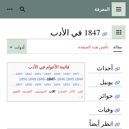
المعرفة
القائمة الرئيسية
بحث
أدوات
1847 في الأدب
تبديل عرض جدول المحتويات
مقالة
ناقش هذه الصفحة
أدوات
أحداث
قائمة الأعوام في الأدب
.
.
.
.
.
.
...
1843
1842
1841
1840
1839
1838
1837
...
1850
1849
1848
-
1847
-
1846
1845
1844
يوبيل
.
.
.
.
.
.
...
1857
1856
1855
1854
1853
1852
1851
...
.
.
.
.
.
.
الفن
الآثار
العمارة
الأدب
الموسيقى
الفلسفة
العلوم
جوائز
+...
وفيات
انظر أيضاً