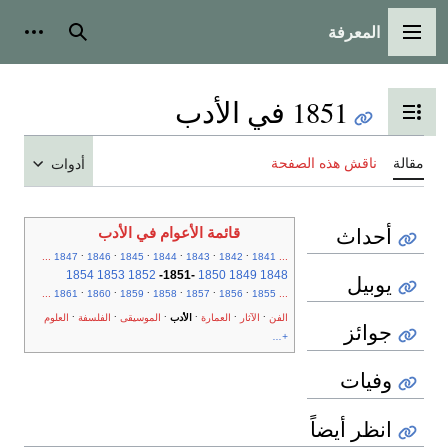
المعرفة
القائمة الرئيسية
بحث
أدوات
1851 في الأدب
تبديل عرض جدول المحتويات
مقالة
ناقش هذه الصفحة
أدوات
أحداث
قائمة الأعوام في الأدب
.
.
.
.
.
.
...
1847
1846
1845
1844
1843
1842
1841
...
1854
1853
1852
-
1851
-
1850
1849
1848
يوبيل
.
.
.
.
.
.
...
1861
1860
1859
1858
1857
1856
1855
...
.
.
.
.
.
.
الفن
الآثار
العمارة
الأدب
الموسيقى
الفلسفة
العلوم
جوائز
+...
وفيات
انظر أيضاً