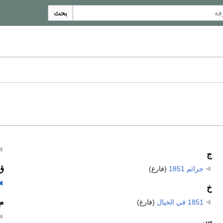
بحث
ج
ق
جرائم 1851
‏
(فارغ)
خ
م
1851 في الخيال
‏
(فارغ)
س