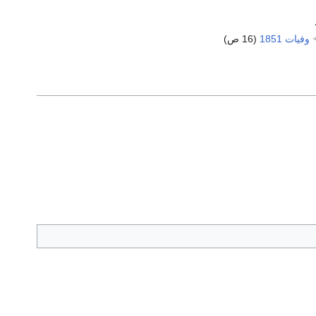
وفيات 1851
‏
(16 ص)