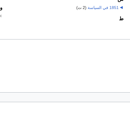
و
1851 في السياسة
‏
(2 ت)
ط