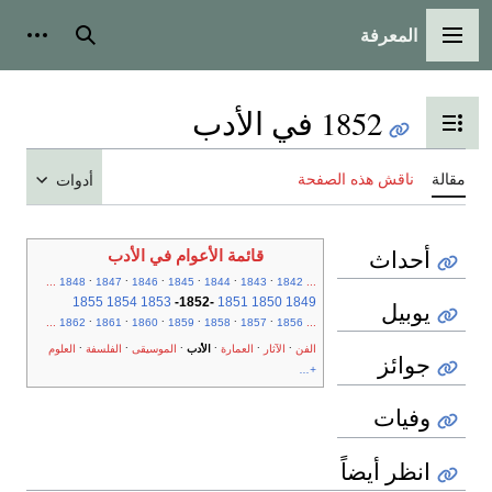
المعرفة
القائمة الرئيسية
بحث
أدوات
1852 في الأدب
تبديل عرض جدول المحتويات
مقالة
ناقش هذه الصفحة
أدوات
أحداث
قائمة الأعوام في الأدب
.
.
.
.
.
.
...
1848
1847
1846
1845
1844
1843
1842
...
1855
1854
1853
-
1852
-
1851
1850
1849
يوبيل
.
.
.
.
.
.
...
1862
1861
1860
1859
1858
1857
1856
...
.
.
.
.
.
.
الفن
الآثار
العمارة
الأدب
الموسيقى
الفلسفة
العلوم
جوائز
+...
وفيات
انظر أيضاً