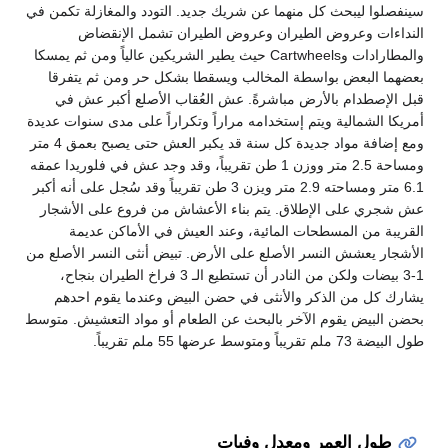
سينفصلوا ليبحث كل منهما عن شريك جديد. التودد والمغازلة تكمن في
النداءات وعروض الطيران وعروض الطيران تشمل الإنقضاض
والمطارادات وCartwheels حيث يطير الشريكين عالياً ومن ثم يمسكا
بعضهما البعض بواسطة المخالب ويسقطا بشكل حر ومن ثم يتفرقا
قبل الإصطدام بالأرض مباشرةً. عش العُقاب الأصلع أكبر عش في
أمريكا الشمالية ويتم إستخدامه مراراً وتكراراً على مدى سنوات عديدة
ومع إضافة مواد جديدة كل سنة قد يكبر العش حتى يصبح بعمق 4 متر
ومساحة 2.5 متر ووزن 1 طن تقريباً، وقد وجد عش في فلوريدا عمقه
6.1 متر ومساحته 2.9 متر ويزن 3 طن تقريباً وقد سُجل على أنه أكبر
عش شجري على الإطلاق. يتم بناء الأعشاش من فروع على الأشجار
القريبة من المسطحات المائية، وعند العيش في الأماكن عديمة
الأشجار يعشش النسر الأصلع على الأرض. تبيض أنثى النسر الأصلع من
1-3 بيضات ولكن من النادر أن تستطيع الـ 3 فراخ الطيران بنجاح،
يشارك كل من الذكر والأنثى في حضن البيض وعندما يقوم احدهم
بحضن البيض يقوم الآخر بالبحث عن الطعام أو مواد التعشيش. متوسط
طول البيضة 73 ملم تقريباً ومتوسط عرضها 55 ملم تقريباً.
طول العمر ومعدل وفيات