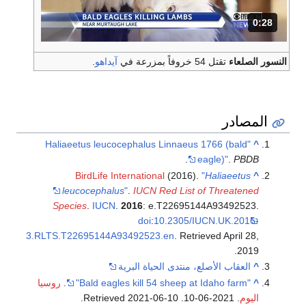
0:28
المدة: 28 ثانية.
النسور الصلعاء
تقتل 54 خروفاً بمزرعة في
آيداهو
.
المصادر
"Haliaeetus leucocephalus Linnaeus 1766 (bald
^
.
eagle)"
.
PBDB
BirdLife International
(2016).
"
Haliaeetus
^
leucocephalus
"
.
IUCN Red List of Threatened
Species
.
IUCN
.
2016
: e.T22695144A93492523.
doi
:
10.2305/IUCN.UK.2016-
3.RLTS.T22695144A93492523.en
. Retrieved
April 28,
.
2019
^
العقاب الأصلع، منتدى الحياة البرية
^
"Bald eagles kill 54 sheep at Idaho farm"
.
روسيا
اليوم
. 2021-06-10
. Retrieved
2021-06-10
.