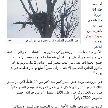
أكتشفت
جثة 54
خروفاً
مقتولة في
مزرعة
بالقرب من
بحيرة مورتو
عش النسور الصلعاء قرب بحيرة مورتو، آيداهو.
بولاية
آيداهو
.الأمريكية. صاحب المزرعة روكي ماثيوز بدأ باكتشاف الخرفان النافقة
في مزرعته من أبريل، واعتقد أن شخصاً ما قتلهم بمسدس. كانت
جميع الحيوانات تعني من ثقب بقطر قلم رصاص 2 ملي. ولم يدرك
ماثيوز الجاني الحقيقي إلا عندما رأى
نسراً أصلع
يهاجم قطيعه في 4
[4]
يونيو.
في مزرعته، يوجد عش لنسر كبير منذ أكثر من 20 عاماً، لكن لم يسبق
لتلك الطيور التأثير بأي شكل على عمل المزرعة، ويضم النسر حالياً
طائرين بالغين وفرخين على الأقل. بمقتل 54 من خرافه، خسر
ماثيوس 7500 دولاراً.
قالت لين سنودي، عالمة الأحياء البرية المحلية في قسم الأسماك