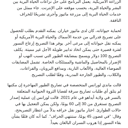
الزراعة الأمريكية. يعمل البرنامج على حل نزاعات الحياة البرية بين
البشر والحياة البرية، بحسب موقعه على الإنترنت. جاء ممثل من
خدمات الحياة البرية إلى مزرعة ماثيوز وأجرى تشريحًا للخراف
النافقة.
لحماية حيواناته، كان لدى ماثيوز خياران. يمكنه التقدم بطلب للحصول
على تصريح فدرالي من خدمة الأسماك والحياة البرية الأمريكية أو
يمكنه نقل حيواناته إلى مرعى آخر. يوفر هذا التصريح إزعاج النسور
لفترة قصيرة حتى يمكن اتخاذ تدابير طويلة الأجل غير مميتة. يكلف
التصريح 100 دولار ويسمح بمضايقة الطيور التي تسبب النهب أو
الإضرار بالمحاصيل والماشية والممتلكات الخاصة. تشمل المضايقات
الضوضاء العالية، والألعاب النارية، ومدافع البروبان، والفزاعات،
والكلاب، والطيور الجارحة المدربة، وفقًا لطلب التصريح.
قالت ماندي لورانس المتخصصة في تصاريح الطيور المهاجرة إن مكتبها
لم يتلق أي طلبات تصاريح سرقة لقضايا الثروة الحيوانية المتعلقة
بالنسر في ولاية أيداهو في عام 2021. قالت لورانس إن عملية إصدار
التصريح تستغرق من 30 إلى 60 يومًا، ولكن يمكن التعجيل بها في
حالات الطوارئ. اختار ماثيوز نقل خرافه بدلاً من انتظار التصريحح،
وقال: "في غضون 45 يومًا، ستنتهي الخراف". كما أنه كان قلقًا بشأن
بقاء النسور إذا هروب النسران البالغان بعيداً.