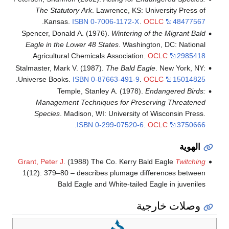
The Statutory Ark
. Lawrence, KS: University Press of
.
Kansas.
ISBN
0-7006-1172-X
.
OCLC
48477567
Spencer, Donald A. (1976).
Wintering of the Migrant Bald
Eagle in the Lower 48 States
. Washington, DC: National
.
Agricultural Chemicals Association.
OCLC
2985418
Stalmaster, Mark V. (1987).
The Bald Eagle
. New York, NY:
.
Universe Books.
ISBN
0-87663-491-9
.
OCLC
15014825
Temple, Stanley A. (1978).
Endangered Birds:
Management Techniques for Preserving Threatened
Species
. Madison, WI: University of Wisconsin Press.
.
ISBN
0-299-07520-6
.
OCLC
3750666
الهوية
Grant, Peter J.
(1988) The Co. Kerry Bald Eagle
Twitching
1(12): 379–80 – describes plumage differences between
Bald Eagle and White-tailed Eagle in juveniles
وصلات خارجية