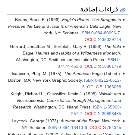
قراءات إضافية
Beans, Bruce E. (1996).
Eagle's Plume: The Struggle to
Preserve the Life and Haunts of America's Bald Eagle
. New
York, NY: Scribner.
ISBN
0-684-80696-7
.
.
OCLC
35029744
Gerrard, Jonathan M.; Bortolotti, Gary R. (1988).
The Bald
Eagle: Haunts and Habits of a Wilderness Monarch
.
Washington, DC: Smithsonian Institution Press.
ISBN
0-
.
87474-451-2
.
OCLC
16801779
Isaacson, Philip M. (1975).
The American Eagle
(1st ed.).
Boston, MA: New York Graphic Society.
ISBN
0-8212-0612-
.
5
.
OCLC
1366058
Knight, Richard L.; Gutzwiller, Kevin J. (1995).
Wildlife and
Recreationists: Coexistence through Management and
Research
. Washington, DC: Island Press.
ISBN
1-55963-
.
257-7
.
OCLC
30893485
Laycock, George (1973).
Autumn of the Eagle
. New York.
.
NY: Scribner.
ISBN
0-684-13413-6
.
OCLC
754345
Petersen, Shannon (2002).
Acting for Endangered Species: