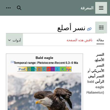
المعرفة
القائمة الرئيسية
بحث
أدوات
نسر أصلع
تبديل عرض جدول المحتويات
مقالة
ناقش هذه الصفحة
أدوات
النسر
Bald eagle
الأصلع
،
[1]
Temporal range: Pleistocene-Recent 0.3–0 Ma
النسر
↓
PreЄ
Є
O
S
D
C
P
T
J
K
Pg
N
الأمريكي
أو
النسر أبيض
الرأس
bald
eagle
Haliaeetus
(