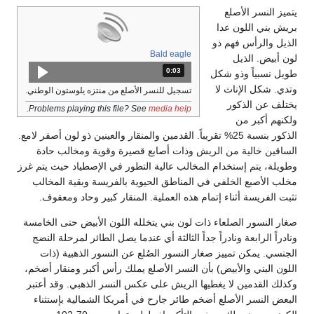
يتميز النسر الأصلع
بريش بني اللون عدا
الذيل والرأس فهم ذو
Bald eagle
لون أبيض. الذيل
0:03
المدة: 3 ثوانٍ.
طويل نسبياً وذو شكل
وتدي. شكل الإناث لا
تسجيل للنسر الأصلع من منتزه يلوستون الوطني.
يختلف عن الذكور
.
Problems playing this file? See
media help
ولكنهم أكبر من
الذكور بنسبة 25% تقريباً. القدمين والمنقار والعينين ذو لون أصفر لامع.
الساقين خالية من الريش وذات أصابع قصيرة وقوية ومخالب حادة
وطويلة، يتم إستخدام المخالب عالية التطور في الإصطياد حيث يتم غرز
مخلب الأصبع الخلفي في المناطق الحيوية بالفريسة وبقية المخالب
تثبت الفريسة أثناء إتمام هذه العملية. المنقار كبير وحاد ومعقوف.
صغار النسور الصلعاء ذات لون بني يتخلله اللون الأبيض حتى الخامسة
ونادراً الرابعة ونادراً جداً الثالثة أي عندما يصل الطائر لمرحلة النضج
الجنسي. يمكن تمييز صغار النسور الصُلع عن النسور الذهبية (ذات
اللون البني والأبيض) بأن النسر الأصلع يملك رأس أكبر ومنقار أضخم،
وكذلك القدمين لا يغطيها الريش على عكس النسر الذهبي. وقد أعتبر
البعض النسر الأصلع أضخم طائر جارح في أمريكا الشمالية بإستثناء