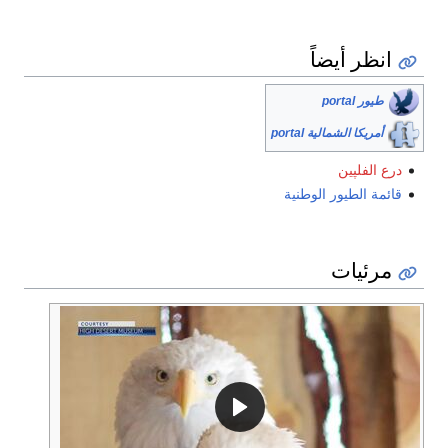
انظر أيضاً
طيور portal
أمريكا الشمالية portal
درع الفلپين
قائمة الطيور الوطنية
مرئيات