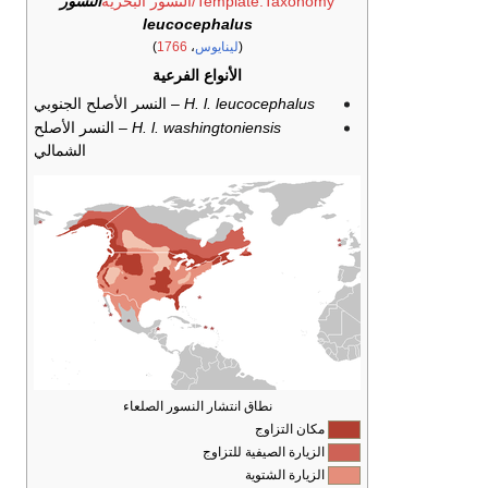
Template:Taxonomy/النسور البحرية
النسور
leucocephalus
(
لينايوس
،
1766
)
الأنواع الفرعية
H. l. leucocephalus
– النسر الأصلح الجنوبي
H. l. washingtoniensis
– النسر الأصلح
الشمالي
نطاق انتشار النسور الصلعاء
مكان التزاوج
الزيارة الصيفية للتزاوج
الزيارة الشتوية