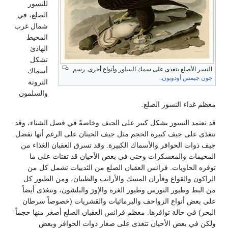
للنسور
الصلع، في
شمال غرب
المحيط
الهادئ
تشكل
النسر الأصلع يتغذى على سمك السلور وأنواع أخرى. رسم
أسماك
جون جيمس أودوبون
.
التروتة
والسلمون
معظم غذاء النسور الصلع.
قد تعتمد النسور بشكل كبير على الجيف وخاصةً في فصل الشتاء، وقد
تتغذى على جيف كبيرة الحجم مثل جيف الحيتان على الرغم أنها تفضل
جيف ذوات الحوافر والأسماك الكبيرة. وقد تسرق العقبان الغذاء من
المخيمات والمعسكرات وحتى في بعض الأحيان قد تقتات على ما
توفره الحاويات. فرائس العقبان الصلع من الثدييات تشمل كل من
الراكون والقواع وفأران المسك والأرانب والظبيان، ومن الطيور كل
من البط وطيور النورس وطيور الغرة والإوز والبلشون، وتتغذى أيضاً
على بعض أنواع الزواحف والبرمائيات والقشريات (خصوصاً سرطان
البحر) في حالة توافرها. معظم فرائس العقبان الصلع أصغر منها حجماً
ولكن في بعض الأحيان تتغذى على صغار ذوات الحوافر وبعض