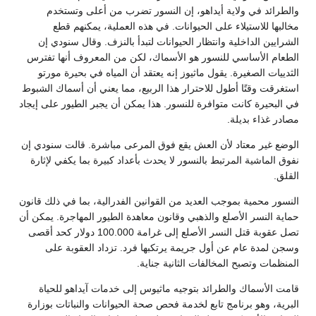
والطرائد في ولاية أيداهو، إن النسور تضرب من أعلى وتستخدم
مخالبها للاستيلاء على الحيوانات. في هذه العملية، يمكنهم قطع
الشرايين الداخلية وانتظار الحيوانات لتبدأ بالنزف. وقال سنودي إن
الطعام الأساسي للنسور هو الأسماك، لكن من المعروف أنها تفترس
الثدييات الصغيرة. يقول ماثيوز إنه يعتقد أن المياه في بحيرة مورتو
استغرقت وقتًا أطول للاحترار هذا الربيع، مما يعني أن أسماك الشبوط
في البحيرة كانت متوافرة للنسور. هذا يمكن أن يجبر الطيور على إيجاد
مصادر غذاء بديلة.
الوضع غير معتاد لأن العش يقع فوق المرعى مباشرة. قالت سنودي إن
نفوق الماشية المرتبط بالنسور لا يحدث بأعداد كبيرة بما يكفي لإثارة
القلق.
النسور محمية بموجب العديد من القوانين الفدرالية، بما في ذلك قانون
حماية النسر الأصلع والذهبي وقانون معاهدة الطيور المهاجرة. يمكن أن
تصل عقوبة قتل النسر الأصلع إلى غرامة 100.000 دولار كحد أقصى
وسجن لمدة عام عن أول جريمة يرتكبها فرد. تزداد العقوبة على
المنظمات وتصبح المخالفات الثانية جناية.
قامت الأسماك والطرائد بتوجيه ماثيوس إلى خدمات آيداهو للحياة
البرية، وهو برنامج تابع لخدمة فحص صحة الحيوانات والنباتات بوزارة