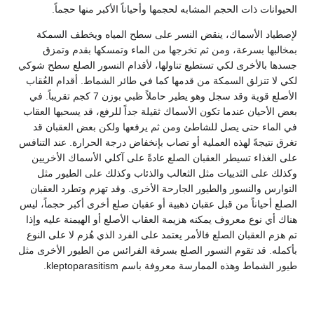
الحيوانات ذات الحجم المشابه لحجمها وأحياناً الأكبر منها حجماً.
لإصطياد الأسماك، ينقض النسر على سطح المياه ويخطف السمكة
بمخالبها بسرعة، ومن ثم تخرجها من الماء وتمسكها بقدم وتمزق
جسدها بالأخرى لكي تستطيع تناولها، لأقدام النسور الصلع سطح شوكي
لكي لا تنزلق السمكة من قدمها كما في طائر الشماط. أقدام العُقاب
الأصلع قوية وقد سجل وهو يطير حاملاً ظبي بوزن 7 كجم تقريباً. في
بعض الأحيان عندما تكون الأسماك ثقيلة جداً للرفع، قد يسحبها العقاب
في الماء حتى يصل للشاطئ ومن ثم يرفعها ولكن بعض العقبان قد
تغرق نتيجةً لهذه العملية أو تصاب بإنخفاض درجة الحرارة. عند التنافس
على الغذاء تسيطر العقبان الصلع عادةً على آكلي الأسماك الأخريين
وكذلك على الثدييات مثل الثعالب والذئاب وكذلك على الطيور مثل
النوارس والنسور والطيور الجارحة الأخرى. وقد تهزم وتطرد العقبان
الصلع أحياناً من قبل عقبان ذهبية أو عقبان صلع أخرى أكبر حجماً، ليس
هناك أي نوع معروف يمكنه هزيمة العقاب الأصلع أو الهيمنة عليه وإذا
تم هزم العقبان الصلع فالأمر يعتمد على الفرد الذي هُزم لا على النوع
بأكمله. قد تقوم النسور الصلع بسرقة الفرائس من الطيور الأخرى مثل
طيور الشماط وهذه الممارسة معروفة باسم kleptoparasitism.