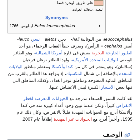
على طريق الهجرة فقط
النجمة : سجلات الحوادث
Synonyms
Falco leucocephalus
لينايوس، 1766
leucocephalus
، من اليونانية
hali-
= بحر،
aiētos
=
نسر
،
leuco-
=
أبيض
cephalos
= الرأس)، ويعرف خطأً
العقاب الرخماء
، هو أحد
الطيور الجارحة
البحرية
يعيش في قارة
أمريكا الشمالية
، وهو الطائر
الوطني
للولايات المتحدة الأمريكية
، ولهذا الطائر نوعان فرعيان
(سلالتان)، وهو ينتشر في كل من
كندا
وألاسكا
ومعظم مناطق
الولايات
المتحدة
بالإضافة إلى شمال
المكسيك
، إذ يتواجد هذا الطائر بالقرب من
المناطق المائية المفتوحة ومناطق توفر الغذاء، وكذلك المناطق التي
فيها بعض
الأشجار
الكبيرة ليبني الأعشاش عليها.
لقد كانت النسور الصلعاء مدرجة مع
الحيوانات المعرضة لخطر
الانقراض
كثيراً، ولكن عندما تبين وجود أعداد كبيرة منه في كندا
وألاسكا أدرج مع الحيوانات المهددة قليلاً بالانقراض، وكان ذلك عام
1995، وأخيراً أدرج مع
الحيوانات غير المهددة
إطلاقاً عام 2007.
الوصف