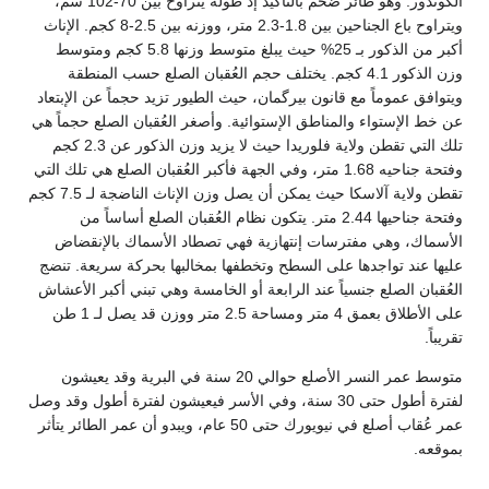
الكوندور. وهو طائر ضخم بالتأكيد إذ طوله يتراوح بين 70-102 سم،
ويتراوح باع الجناحين بين 1.8-2.3 متر، ووزنه بين 2.5-8 كجم. الإناث
أكبر من الذكور بـ 25% حيث يبلغ متوسط وزنها 5.8 كجم ومتوسط
وزن الذكور 4.1 كجم. يختلف حجم العُقبان الصلع حسب المنطقة
ويتوافق عموماً مع قانون بيرگمان، حيث الطيور تزيد حجماً عن الإبتعاد
عن خط الإستواء والمناطق الإستوائية. وأصغر العُقبان الصلع حجماً هي
تلك التي تقطن ولاية فلوريدا حيث لا يزيد وزن الذكور عن 2.3 كجم
وفتحة جناحيه 1.68 متر، وفي الجهة فأكبر العُقبان الصلع هي تلك التي
تقطن ولاية آلاسكا حيث يمكن أن يصل وزن الإناث الناضجة لـ 7.5 كجم
وفتحة جناحيها 2.44 متر. يتكون نظام العُقبان الصلع أساساً من
الأسماك، وهي مفترسات إنتهازية فهي تصطاد الأسماك بالإنقضاض
عليها عند تواجدها على السطح وتخطفها بمخالبها بحركة سريعة. تنضج
العُقبان الصلع جنسياً عند الرابعة أو الخامسة وهي تبني أكبر الأعشاش
على الأطلاق بعمق 4 متر ومساحة 2.5 متر ووزن قد يصل لـ 1 طن
تقريباً.
متوسط عمر النسر الأصلع حوالي 20 سنة في البرية وقد يعيشون
لفترة أطول حتى 30 سنة، وفي الأسر فيعيشون لفترة أطول وقد وصل
عمر عُقاب أصلع في نيويورك حتى 50 عام، ويبدو أن عمر الطائر يتأثر
بموقعه.