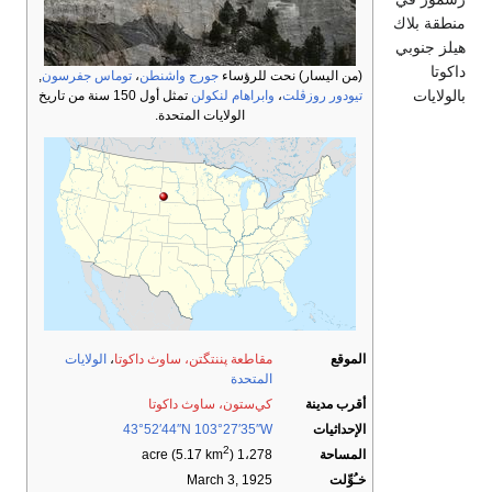
منطقة بلاك
هيلز جنوبي
داكوتا
(من اليسار) نحت للرؤساء
جورج واشنطن
،
توماس جفرسون
,
بالولايات
تيودور روزڤلت
،
وابراهام لنكولن
تمثل أول 150 سنة من تاريخ
الولايات المتحدة.
الموقع
مقاطعة پننتگتن، ساوث داكوتا
،
الولايات
المتحدة
أقرب مدينة
كي‌ستون، ساوث داكوتا
الإحداثيات
103°27′35″W
43°52′44″N
2
المساحة
)
1،278 acre (5.17 km
خـُوِّلت
March 3, 1925