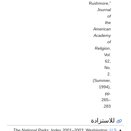
Rushmore,"
Journal
of
the
American
Academy
of
Religion
,
Vol.
62,
No.
2.
(Summer,
1994),
pp.
265–
283.
للاستزادة
The National Parks: Index 2001–2003
. Washington:
U.S.