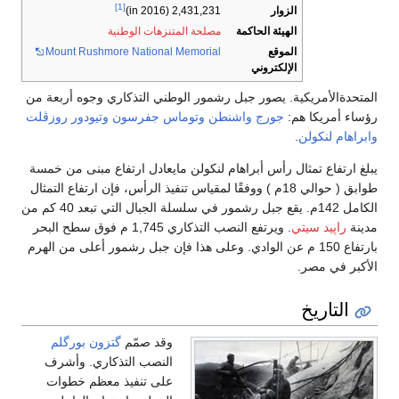
[1]
الزوار
2,431,231 (in 2016)
الهيئة الحاكمة
مصلحة المتنزهات الوطنية
الموقع
Mount Rushmore National Memorial
الإلكتروني
المتحدةالأمريكية. يصور جبل رشمور الوطني التذكاري وجوه أربعة من
رؤساء أمريكا هم:
جورج واشنطن
وتوماس جفرسون
وتيودور روزڤلت
وابراهام لنكولن
.
يبلغ ارتفاع تمثال رأس أبراهام لنكولن مايعادل ارتفاع مبنى من خمسة
طوابق ( حوالي 18م ) ووفقًا لمقياس تنفيذ الرأس، فإن ارتفاع التمثال
الكامل 142م. يقع جبل رشمور في سلسلة الجبال التي تبعد 40 كم من
مدينة
راپيد سيتي
. ويرتفع النصب التذكاري 1,745 م فوق سطح البحر
بارتفاع 150 م عن الوادي. وعلى هذا فإن جبل رشمور أعلى من الهرم
الأكبر في مصر.
التاريخ
وقد صمّم
گتزون بورگلم
النصب التذكاري. وأشرف
على تنفيذ معظم خطوات