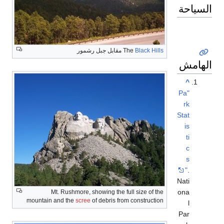
السياحة
Black Hills
The
مقابل جبل رشمور
الهامش
^
"Pa
rk
Stat
is
ti
c
s
"
.
Nati
ona
Mt. Rushmore, showing the full size of the
mountain and the
scree
of debris from construction
l
Par