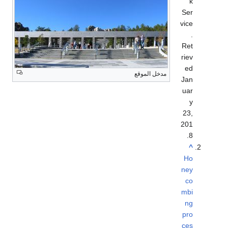
k
Ser
vice
.
Ret
riev
ed
مدخل الموقع
Jan
uar
y
23,
201
.
8
^
Ho
ney
co
mbi
ng
pro
ces