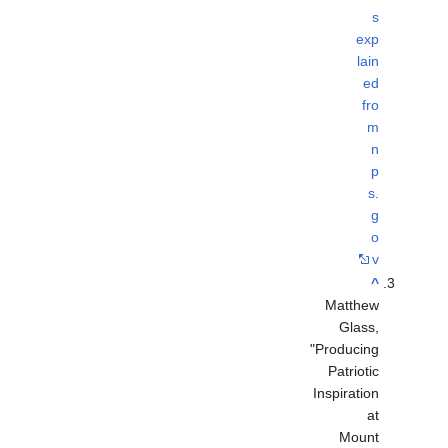
s
exp
lain
ed
fro
m
n
p
s.
g
o
v
^
Matthew
Glass,
"Producing
Patriotic
Inspiration
at
Mount