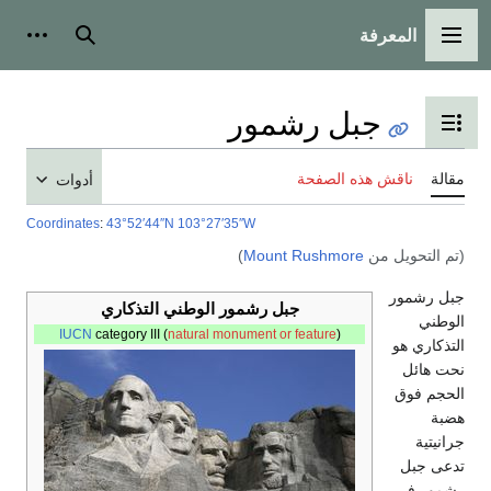
المعرفة
القائمة الرئيسية
بحث
أدوات
جبل رشمور
تبديل عرض جدول المحتويات
مقالة
ناقش هذه الصفحة
أدوات
Coordinates
:
43°52′44″N
103°27′35″W
(تم التحويل من
Mount Rushmore
)
جبل رشمور
جبل رشمور الوطني التذكاري
الوطني
IUCN
category III (
natural monument or feature
)
التذكاري هو
نحت هائل
الحجم فوق
هضبة
جرانيتية
تدعى جبل
رشمور في