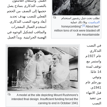
العمل. واستعان العاملون
بالنصب التذكارى بنماذج يصل
حجمها إلى النصف من الحجم
الفعلي للنصب بهدف تحديد
تطلب نحت جبل رشمور استخدام
أبعاد وجوه النصب التذكاري.
الديناميت
، وتلا ذلك عملية
[2]
استخدم العمال المفجرات
About two
"honeycombing".
million tons of rock were blasted off
والمثاقب لتشكيل الوجوه في
the mountainside.
الهضبة الجرانيتية. وبدأ العمل
في النصب
التذكاري
عام 1927م
واستمر مع
توقف لمدة
14 عامًا.
وتوفي
بورجلم عام
1941م،
قبل الانتهاء
A model at the site depicting Mount Rushmore's
من تنفيذ
intended final design. Insufficient funding forced the
النصب
carving to end in October 1941.