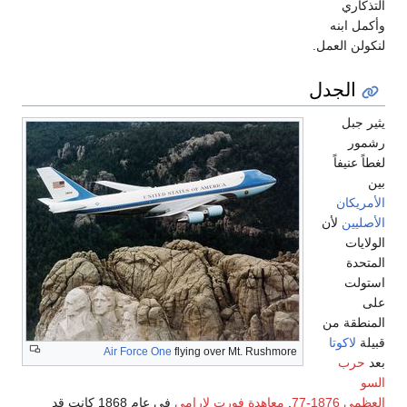
التذكاري
وأكمل ابنه
لنكولن العمل.
الجدل
يثير جبل
رشمور
لغطاً عنيفاً
بين
الأمريكان
الأصليين
لأن
الولايات
المتحدة
استولت
على
المنطقة من
قبيلة
لاكوتا
Air Force One
flying over Mt. Rushmore
بعد
حرب
السو
العظمى 1876-77
.
معاهدة فورت لارامي
في عام 1868 كانت قد