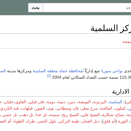
بحث
كز السلمية
صفحة
دى
نواحي سوريا
تتبع إداريّاً
لمحافظة حماة
منطقة السلمية
ومركزها مدينة
السل
[1]
لادارية
لي
)،
السلمية
،
البردونة
،
البويضة
،
دنين
،
دنيبة
،
دويبة
،
فان قبلي
،
الغاوي
،
حلبان
،
ج
س
،
كيتلون
،
المالحة
،
مرج مطر
،
فان وسطاني
،
نوى
،
العيور
،
قبلهات
،
قبة الكردي
نة
،
سباع
،
شكارة
،
الشيخ علي
،
الشيخ ريح
،
سنيدة
،
تل عدا
،
تل ذهب
،
تل حسن با
،
الثورة
(
أم قلق
)،
ذيل العجل
،
طيبة التركي
،
تلول الحمر
،
طراد
،
الطوبا
،
أم العم