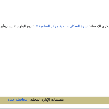
كزي للإحصاء:
نشرة السكان - ناحية مركز السلمية
. تاريخ الولوج 8 نيسان/أبريل 2013
تقسيمات الإدارة المحلية -
محافظة حماة