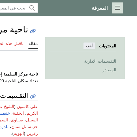
المعرفة
القائمة الرئيسية
ناحية مر
مقالة
ناقش هذه ال
المحتويات
أخف
التقسيمات الادارية
المصادر
ناحية مركز السلمية
إح
تعداد سكان الناحية 115.300 نسمة حسب التعداد السكاني لعام 2004.
التقسيمات ا
علي كاسون
(
الشيخ ع
الكريم
،
الخفية
،
خنيف
السبيل
،
صفاوي
،
السم
خزنة
،
تل سنان
،
تلدرة
زغرين
(
الهوية
).