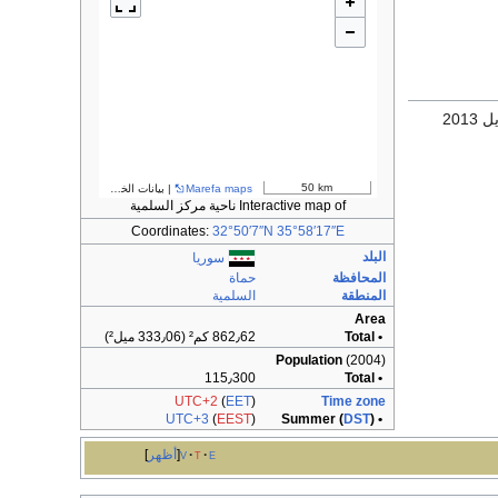
50 km
Marefa maps
| بيانات الخرائط ©
مساهمو OpenStreetMap
Interactive map of ناحية مركز السلمية
Coordinates:
32°50′7″N
35°58′17″E
البلد
سوريا
المحافظة
حماة
المنطقة
السلمية
Area
• Total
862٫62 كم² (333٫06 ميل²)
Population
(2004)
115٫300
• Total
UTC+2
(
EET
)
Time zone
UTC+3
(
EEST
)
DST
)
• Summer (
e
t
v
أظهر