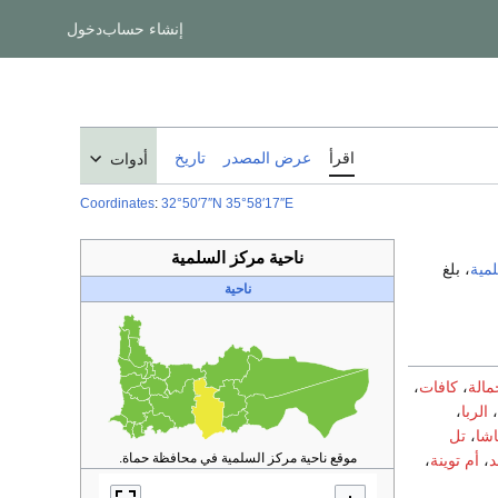
إنشاء حساب
دخول
اقرأ
عرض المصدر
تاريخ
أدوات
Coordinates
:
32°50′7″N
35°58′17″E
ناحية مركز السلمية
مية
، بلغ
ناحية
مالة
،
كافات
،
،
الربا
،
شا
،
تل
موقع ناحية مركز السلمية في محافظة حماة.
د
،
أم توينة
،