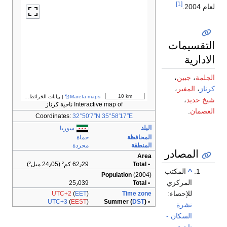
[1]
لعام 2004.
التقسيمات
الادارية
الجلمة
،
جبين
،
كرناز
،
المغير
،
10 km
Marefa maps
| بيانات الخرائط ©
مساهمو OpenStreetMap
شيخ حديد
،
Interactive map of ناحية كرناز
العصمان
.
Coordinates:
32°50′7″N
35°58′17″E
البلد
سوريا
المحافظة
حماة
المنطقة
محردة
المصادر
Area
• Total
62٫29 كم² (24٫05 ميل²)
^
المكتب
Population
(2004)
المركزي
25٫039
• Total
للإحصاء:
UTC+2
(
EET
)
Time zone
UTC+3
(
EEST
)
DST
)
• Summer (
نشرة
السكان -
ناحية