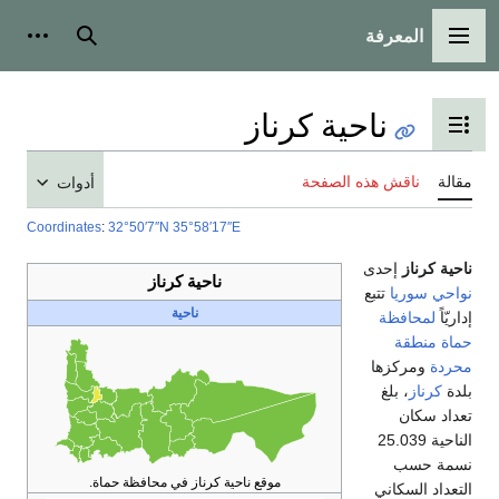
المعرفة
القائمة الرئيسية
بحث
أدوات
ناحية كرناز
تبديل عرض جدول المحتويات
مقالة
ناقش هذه الصفحة
أدوات
Coordinates
:
32°50′7″N
35°58′17″E
ناحية كرناز
إحدى
ناحية كرناز
نواحي سوريا
تتبع
ناحية
إداريّاً
لمحافظة
حماة
منطقة
محردة
ومركزها
بلدة
كرناز
، بلغ
تعداد سكان
الناحية 25.039
نسمة حسب
موقع ناحية كرناز في محافظة حماة.
التعداد السكاني