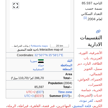
الناحية 85.597
نسمة حسب
التعداد السكاني
[1]
لعام 2004.
التقسيمات
الادارية
20 km
Marefa maps
| بيانات الخرائط ©
مساهمو OpenStreetMap
Interactive map of ناحية قلعة المضيق
الأشرفية
،
الثورة
،
Coordinates:
32°50′7″N
35°58′17″E
العزيزية
،
باب
البلد
سوريا
الطاقة
،
البارد
،
دير
المحافظة
حماة
سنبل
،
الحويز
المنطقة
السقيلبية
الشمالي
،
Area
• Total
286٫70 كم² (110٫70 ميل²)
الحمراء
،
الحواش
،
Population
(2004)
الحميرات
،
85٫597
• Total
الحرية
،
جماسة
UTC+2
(
EET
)
Time zone
عديات
(
الشريعة
)،
UTC+3
(
EEST
)
DST
)
• Summer (
الجيد
،
كفر نبودة
،
الكريم
،
قلعة المضيق
،
المهاجرين
،
قبر فضة
،
القاهرة
،
قيراطة
،
الرملة
،