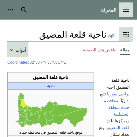
المعرفة
القائمة الرئيسية
بحث
أدوات
ناحية قلعة المضيق
تبديل عرض جدول المحتويات
مقالة
ناقش هذه الصفحة
أدوات
Coordinates
:
32°50′7″N
35°58′17″E
ناحية قلعة المضيق
ناحية قلعة
ناحية
المضيق
إحدى
نواحي سوريا
تتبع
إداريّاً
لمحافظة
حماة
منطقة
السقيلبية
ومركزها بلدة
قلعة المضيق
، بلغ
موقع ناحية قلعة المضيق في محافظة حماة.
تعداد سكان