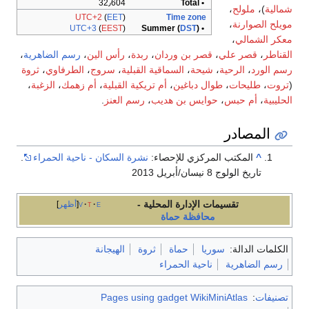
32٫604
• Total
شمالية
)،
ملولح
،
UTC+2
(
EET
)
Time zone
مويلح الصوارنة
،
UTC+3
(
EEST
)
DST
)
• Summer (
معكر الشمالي
،
القناطر
،
قصر علي
،
قصر بن وردان
،
ربدة
،
رأس الين
،
رسم الضاهرية
،
رسم الورد
،
الرحية
،
شيحة
،
السماقية القبلية
،
سروج
،
الطرفاوي
،
ثروة
(
تروت
،
طليحات
،
طوال دباغين
،
أم تريكية القبلية
،
أم زهمك
،
الزغبة
،
الحليبية
،
أم حبس
،
حوايس بن هديب
،
رسم العنز
.
المصادر
^
المكتب المركزي للإحصاء:
نشرة السكان - ناحية الحمراء
.
تاريخ الولوج 8 نيسان/أبريل 2013
تقسيمات الإدارة المحلية -
e
t
v
أظهر
محافظة حماة
الكلمات الدالة:
سوريا
حماة
ثروة
الهيجانة
رسم الضاهرية
ناحية الحمراء
تصنيفات
:
Pages using gadget WikiMiniAtlas