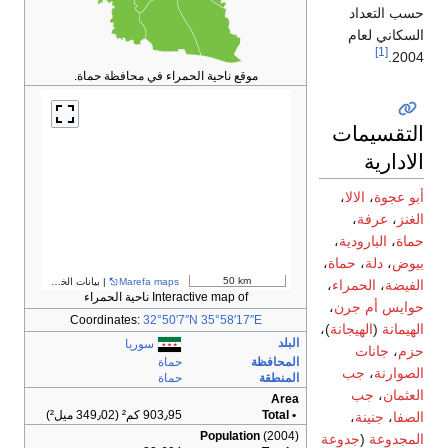
حسب التعداد
السكاني لعام
[1]
2004.
موقع ناحية الحمراء في محافظة حماة.
التقسيمات
الادارية
أبو عجوة
،
الالا
،
الغنز
،
عرفة
،
حماة
،
البارودية
،
بيوض
،
دلة
،
حماة
،
50 km
Marefa maps
| بيانات الخرائط ©
مساهمو treetMap
الفيضة
،
الحمراء
،
Interactive map of ناحية الحمراء
حوايس أم جرن
،
Coordinates:
32°50′7″N
35°58′17″E
الهيمانة
(
الهيجانة
)،
البلد
سوريا
حزم
،
جانات
المحافظة
حماة
الصوارنة
،
جب
المنطقة
حماة
العثمان
،
جب
Area
• Total
903٫95 كم² (349٫02 ميل²)
الصفا
،
جنينة
،
Population
(2004)
المجدوعة
(
جدوعة