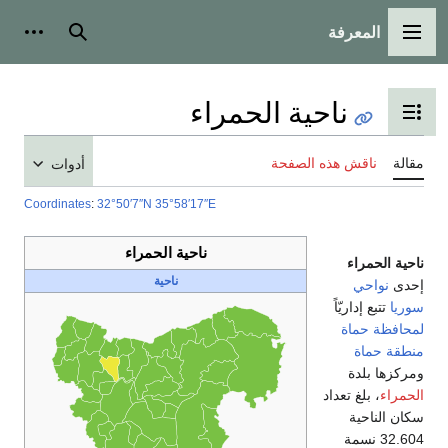
المعرفة
القائمة الرئيسية
بحث
أدوات
ناحية الحمراء
تبديل عرض جدول المحتويات
مقالة
ناقش هذه الصفحة
أدوات
Coordinates
:
32°50′7″N
35°58′17″E
ناحية الحمراء
ناحية الحمراء
ناحية
إحدى
نواحي
سوريا
تتبع إداريّاً
لمحافظة حماة
منطقة حماة
ومركزها بلدة
الحمراء
، بلغ تعداد
سكان الناحية
32.604 نسمة