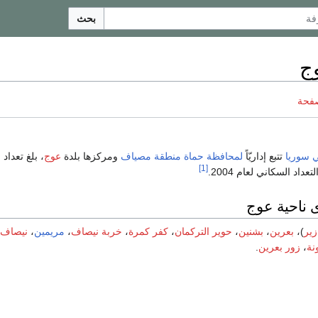
بحث
ج
صفحة
 سوريا
تتبع إداريّاً
لمحافظة حماة
منطقة مصياف
ومركزها بلدة
عوج
، بلغ تعداد
[1]
 ناحية عوج
زير
)،
بعرين
،
بشنين
،
حوير التركمان
،
كفر كمرة
،
خربة نيصاف
،
مريمين
،
نيصاف
نة
،
زور بعرين
.