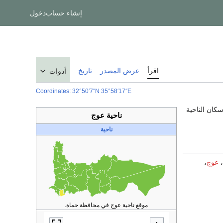
إنشاء حساب
دخول
اقرأ
عرض المصدر
تاريخ
أدوات
Coordinates
:
32°50′7″N
35°58′17″E
 سكان الناحية
ناحية عوج
ناحية
،
عوج
،
موقع ناحية عوج في محافظة حماة.