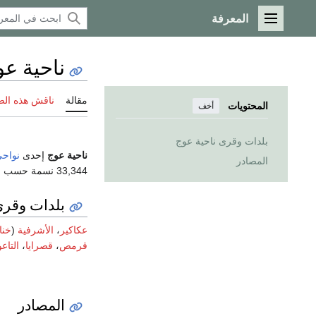
المعرفة
القائمة الرئيسية
ناحية عو
مقالة
ناقش هذه ال
المحتويات
أخف
بلدات وقرى ناحية عوج
ناحية عوج
إحدى
نواحي
المصادر
33,344 نسمة حسب التعداد السكاني لعام 2004.
بلدات وقرى
عكاكير
،
الأشرفية
(
خنا
قرمص
،
قصرايا
،
التاعو
المصادر