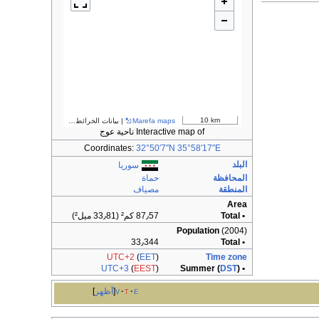
10 km
Marefa maps
| بيانات الخرائط ©
مساهمو OpenStreetMap
Interactive map of ناحية عوج
Coordinates:
32°50′7″N
35°58′17″E
البلد
سوريا
المحافظة
حماة
المنطقة
مصياف
Area
• Total
87٫57 كم² (33٫81 ميل²)
Population
(2004)
33٫344
• Total
UTC+2
(
EET
)
Time zone
UTC+3
(
EEST
)
DST
)
• Summer (
e
t
v
أظهر