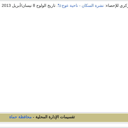
كزي للإحصاء:
نشرة السكان - ناحية عوج
. تاريخ الولوج 8 نيسان/أبريل 2013
تقسيمات الإدارة المحلية -
محافظة حماة