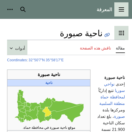
المعرفة
القائمة الرئيسية
بحث
أدوات
ناحية صبورة
تبديل عرض جدول المحتويات
مقالة
ناقش هذه الصفحة
أدوات
Coordinates
:
32°50′7″N
35°58′17″E
ناحية صبورة
ناحية صبورة
ناحية
إحدى
نواحي
سوريا
تتبع إداريّاً
لمحافظة حماة
منطقة السلمية
ومركزها بلدة
صبورة
، بلغ تعداد
سكان الناحية
موقع ناحية صبورة في محافظة حماة.
21.900 نسمة