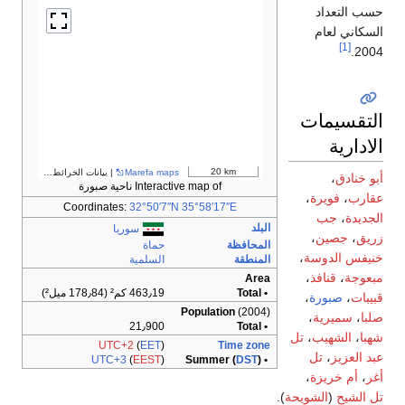
حسب التعداد
السكاني لعام
[1]
2004.
التقسيمات
الادارية
20 km
Marefa maps
| بيانات الخرائط ©
مساهمو OpenStreetMap
أبو خنادق
،
Interactive map of ناحية صبورة
عقارب
،
فويرة
،
Coordinates:
32°50′7″N
35°58′17″E
الجديدة
،
جب
البلد
سوريا
زريق
،
جصين
،
المحافظة
حماة
خنيفس الدوسة
،
المنطقة
السلمية
مبعوجة
،
قنافذ
،
Area
• Total
463٫19 كم² (178٫84 ميل²)
قبيبات
،
صبورة
،
Population
(2004)
صلبا
،
سميرية
،
21٫900
• Total
شهبا
،
الشهيب
،
تل
UTC+2
(
EET
)
Time zone
عبد العزيز
،
تل
UTC+3
(
EEST
)
DST
)
• Summer (
أغر
،
أم خريزة
،
تل الشيح
(
الشويحة
).