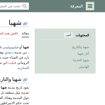
المعرفة
القائمة الرئيسية
شهبا
مقالة
ناقش هذه ال
المحتويات
أخف
شهبا والتاريخ
شهبا
أو
فيليپوپوليس
Philippopolis مدينة في
، من مدينة
دمشق
وهي
أثار شهبا
بارد في الشتاء حيث ت
شهبا الحديثة
الروماني
فيليب
ابن مد
الهامش
الصخرية
.
شهبا والتار
يعود تاريخ مدينة
شهبا
إ
عديدة مثل منطقة تل ش
تحت حكم الامبراطورية 