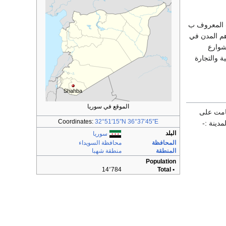
ب المعروف ب
لها تضاهي أهم المدن في
شوارع
 والتجارة
Shahba
الموقع في سوريا
قامت على
Coordinates:
32°51′15″N
36°37′45″E
دينة :-
البلد
سوريا
المحافظة
محافظة السويداء
المنطقة
منطقة شهبا
Population
14٬784
• Total