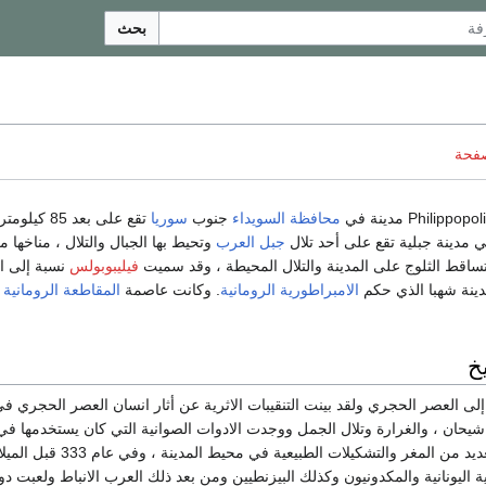
بحث
صفحة
محافظة السويداء
جنوب
سوريا
تقع على بعد 85
 مدينة جبلية تقع على أحد تلال
جبل العرب
وتحيط بها الجبال والتلال ، مناخها 
تساقط الثلوج على المدينة والتلال المحيطة ، وقد سميت
فيليبوبولس
نسبة إلى ال
ينة شهبا الذي حكم
الامبراطورية الرومانية
. وكانت عاصمة
المقاطعة الرومانية
يخ
لى العصر الحجري ولقد بينت التنقيبات الاثرية عن أثار انسان العصر الحجري ف
يحان ، والغرارة وتلال الجمل ووجدت الادوات الصوانية التي كان يستخدمها في
حول المدينة وهناك العديد من المغر والتشكيلات 
اليونانية والمكدونيون وكذلك البيزنطيين ومن بعد ذلك العرب الانباط ولعبت دو