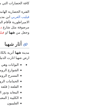
كافة الحضارات التي 
الفترة الحضارية الهام
فيليب العربي
الامبراطورية فأقام ا
مرصوفة مثل شارع
دي
وجعل من
شهبا
او
فيل
أثار شهبا
مدينة
شهبا
أثرية بالك
ارض شهبا انارت الدنيا 
البوابات وهي 
الشوارع الروم
المسرح الروم
الحمامات الروم
القلعة ( قلعة 
المعابد ودور ال
الكليبة ( المعب
الفليبيون