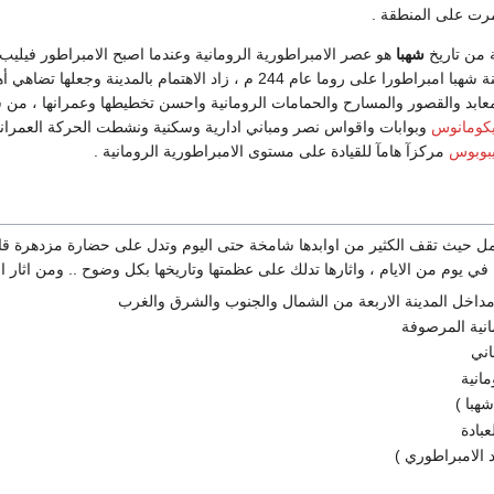
مرت على المنطقة .
ة من تاريخ
شهبا
هو عصر الامبراطورية الرومانية وعندما اصبح الامبراطور فيلي
ابن مدينة شهبا امبراطورا على روما عام 244 م ، زاد الاهتمام بالمدينة وجع
لمعابد والقصور والمسارح والحمامات الرومانية واحسن تخطيطها وعمرانها ، من 
كومانوس
وبوابات واقواس نصر ومباني ادارية وسكنية ونشطت الحركة العمرانية
يبوبوس
مركزآ هامآ للقيادة على مستوى الامبراطورية الرومانية .
امل حيث تقف الكثير من اوابدها شامخة حتى اليوم وتدل على حضارة مزدهرة 
في يوم من الايام ، واثارها تدلك على عظمتها وتاريخها بكل وضوح .. ومن اثار الم
مداخل المدينة الاربعة من الشمال والجنوب والشرق والغرب
انية المرصوفة
اني
انية
شهبا )
عبادة
د الامبراطوري )