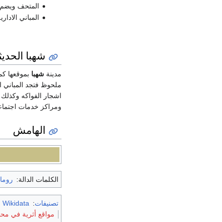
المتحف ويضم
المباني الادار
شهبا الحديث
مدينة
شهبا
بموقعها كمر
ملحوظ فتجد المباني الح
اشجار الفواكه وكذلك ال
ومراكز خدمات اجتماعي
الهامش
الكلمات الدالة:
روما
تصنيفات
:
m Wikidata
مواقع أثرية في محا