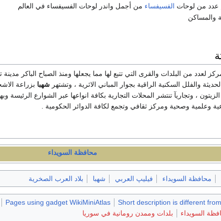
 عدد من لوحات
الفسيفساء
من أجمل واندر لوحات الفسيفساء في العالم
ية والمساكن
ة
كز لعدد من البلدات والقرى التي تتبع لها مما يجعلها ومنذ الصباح الباكر مدينة
ديثة والفلل السكنية الراقية بجوار المباني الاثرية ، وتشتهر
شهبا
بزراعة الاشجا
زيتون ، وتجاريآ تنتشر المحلات التجارية بكافة انواعها عبر الشوارع الرئيسة وبه
ة وعلمية وصحية ومركز ثقافي وتجمع لكافة الدوائر الحكومية .
محافظة السويداء
محافظة السويداء
فيليپ العربي
شهبا
بلاد العرب الصخرية
Pages using gadget WikiMiniAtlas
Short description is different fro
فظة السويداء
بلدات وممدن رومانية في سوريا