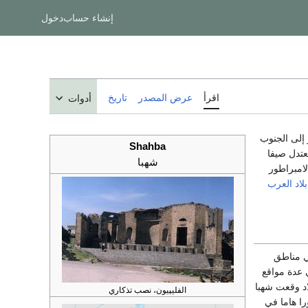
إنشاء حساب
دخول
اقرأ
عرض المصدر
تاريخ
أدوات
 كيلومتر إلى الجنوب
Shahba
معتدل صيفا
شهبا
امبراطور
بلاد العرب
ي مناطق
 عدة مواقع
الطبيعية في محيط المدينة ، وفي عام 333 قبل الميلاد وقعت شهبا
الفليپيون، نصب تذكاري
را هاما في