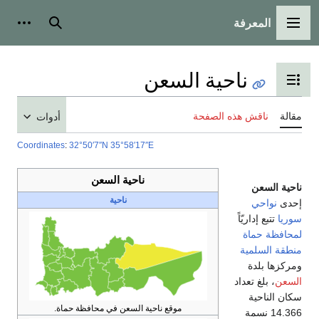
المعرفة
القائمة الرئيسية
بحث
أدوات
ناحية السعن
تبديل عرض جدول المحتويات
مقالة
ناقش هذه الصفحة
أدوات
Coordinates
:
32°50′7″N
35°58′17″E
ناحية السعن
ناحية السعن
ناحية
إحدى
نواحي
سوريا
تتبع إداريّاً
لمحافظة حماة
منطقة السلمية
ومركزها بلدة
السعن
، بلغ تعداد
سكان الناحية
موقع ناحية السعن في محافظة حماة.
14.366 نسمة