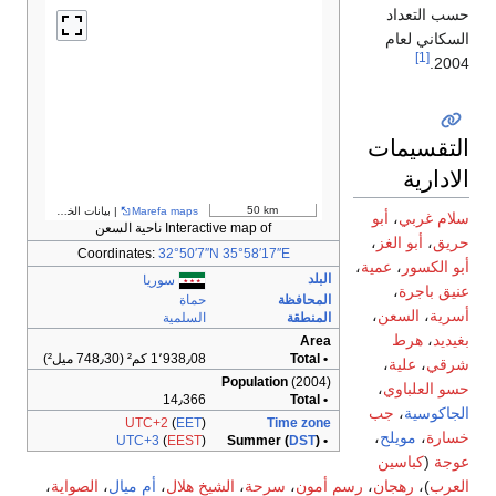
حسب التعداد
السكاني لعام
[1]
2004.
التقسيمات
الادارية
50 km
Marefa maps
| بيانات الخرائط ©
مساهمو treetMap
سلام غربي
،
أبو
Interactive map of ناحية السعن
حريق
،
أبو الغز
،
Coordinates:
32°50′7″N
35°58′17″E
أبو الكسور
،
عمية
،
البلد
سوريا
عنيق باجرة
،
المحافظة
حماة
أسرية
،
السعن
،
المنطقة
السلمية
بغيديد
،
هرط
Area
• Total
1٬938٫08 كم² (748٫30 ميل²)
شرقي
،
علية
،
Population
(2004)
حسو العلباوي
،
14٫366
• Total
الجاكوسية
،
جب
UTC+2
(
EET
)
Time zone
خسارة
،
مويلح
،
UTC+3
(
EEST
)
DST
)
• Summer (
عوجة
(
كباسين
العرب
)،
رهجان
،
رسم أمون
،
سرحة
،
الشيخ هلال
،
أم ميال
،
الصواية
،