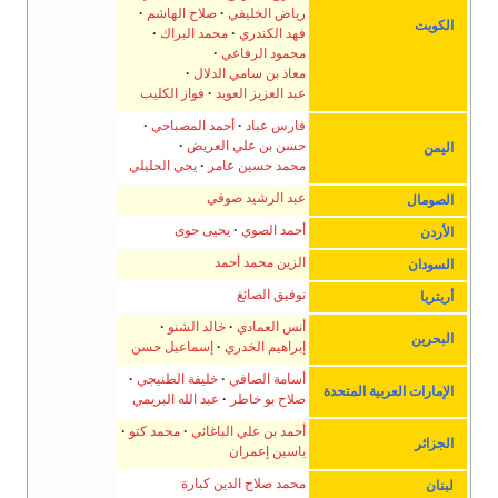
رياض الخليفي
صلاح الهاشم
الكويت
فهد الكندري
محمد البراك
محمود الرفاعي
معاذ بن سامي الدلال
عبد العزيز العويد
فواز الكليب
فارس عباد
أحمد المصباحي
حسن بن علي العريض
اليمن
محمد حسين عامر
يحي الحليلي
عبد الرشيد صوفي
الصومال
أحمد الصوي
يحيى حوى
الأردن
الزين محمد أحمد
السودان
توفيق الصائغ
أريتريا
أنس العمادي
خالد الشنو
البحرين
إبراهيم الخدري
إسماعيل حسن
أسامة الصافي
خليفة الطنيجي
الإمارات العربية المتحدة
صلاح بو خاطر
عبد الله البريمي
أحمد بن علي الباغائي
محمد كتو
الجزائر
ياسين إعمران
محمد صلاح الدين كبارة
لبنان