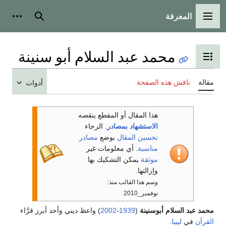
المعرفة
القائمة الرئيسية
بحث
أدوات
محمد عبد السلام أبو سنينة
تبديل عرض جدول المحتويات
مقالة
ناقش هذه الصفحة
أدوات
هذا المقال أو المقطع ينقصه
الاستشهاد بمصادر
. الرجاء
تحسين المقال
بوضع
مصادر
مناسبة
. أي معلومات غير
موثقة
يمكن التشكيك بها
وإزالتها.
وسم هذا القالب منذ:
نوفمبر_2010
محمد عبد السلام أبوسنينة
(
1939
-
2002
) واعظ ديني وأحد أبرز قرَّاء
القرآن
في
ليبيا
.