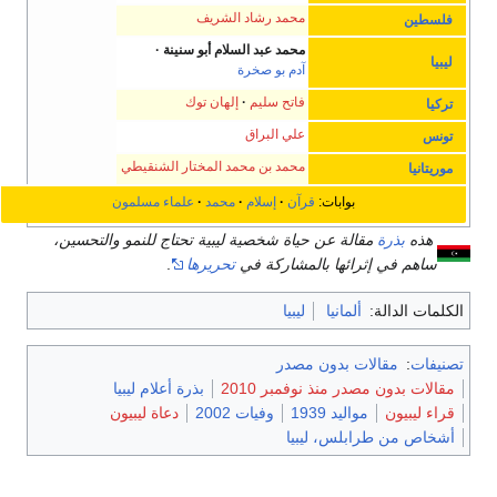
محمد رشاد الشريف
فلسطين
محمد عبد السلام أبو سنينة
ليبيا
آدم بو صخرة
فاتح سليم
إلهان توك
تركيا
علي البراق
تونس
محمد بن محمد المختار الشنقيطي
موريتانيا
بوابات:
قرآن
إسلام
محمد
علماء مسلمون
هذه
بذرة
مقالة عن حياة شخصية ليبية تحتاج للنمو والتحسين،
ساهم في إثرائها بالمشاركة في
تحريرها
.
الكلمات الدالة:
ألمانيا
ليبيا
تصنيفات
:
مقالات بدون مصدر
مقالات بدون مصدر منذ نوفمبر 2010
بذرة أعلام ليبيا
قراء ليبيون
مواليد 1939
وفيات 2002
دعاة ليبيون
أشخاص من طرابلس، ليبيا