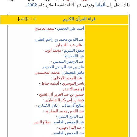
ذلك. نقل إلى
ألمانيا
وتوفي فيها أثناء تلقيه للعلاج عام
2002
.
قراء القرآن الكريم
e
t
v
أخف
أحمد علي العجمي
سعد الغامدي
عبد الله بن محمد بن زاحم البقمي
علي عبد الله جابر
سعود الشريم
محمد أيوب
عبد الله خياط
عبد الرحمن السديس
علي بن عبد الرحمن الحذيفي
ماهر المعيقلي
محمد المحيسني
عبد المجيد الأركاني
ياسر الدوسري
أسامة خياط
إبراهيم الأخضر
حسين بن عبد العزيز آل الشيخ
شيخ بن أبي بكر الشاطري
صالح آل طالب
عادل الكلباني
عبد الله بن محمد المطرود
عبد الباري الثبيتي
عبد المحسن القاسم
صلاح البدير
عبد الله الجهني
عبد المحسن القاسم