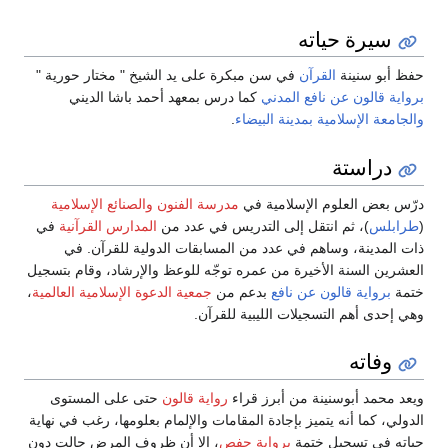
سيرة حياته
حفظ أبو سنينة
القرآن
في سن مبكرة على يد الشيخ " مختار حورية "
برواية قالون عن نافع المدني
كما درس بمعهد أحمد باشا الديني
والجامعة الإسلامية
بمدينة البيضاء
.
دراستة
درّس بعض العلوم الإسلامية في
مدرسة الفنون والصنائع الإسلامية
(
طرابلس
)، ثم انتقل إلى التدريس في عدد من
المدارس القرآنية
في
ذات المدينة، وساهم في عدد من المسابقات الدولية للقرآن. في
العشرين السنة الأخيرة من عمره توجّه للوعظ والإرشاد، وقام بتسجيل
ختمة
برواية قالون عن نافع
بدعم من
جمعية الدعوة الإسلامية العالمية
،
وهي إحدى أهم التسجيلات الليبية للقرآن.
وفاته
ويعد محمد أبوسنينة من أبرز قراء
رواية قالون
حتى على المستوى
الدولي، كما أنه يتميز بإجادة المقامات والإلمام بعلومها، رغب في نهاية
حياته في تسجيل ختمة
برواية حفص
، إلا أن ظروف المرض حالت دون