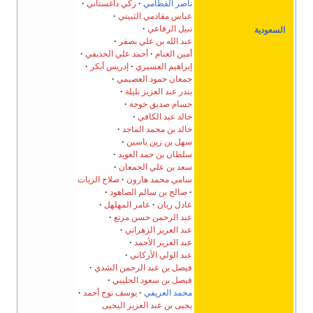
ناصر القطامي
زكي داغستاني
عباس مقادمي الثبيتي
نبيل الرفاعي
السعودية
عبد الله بن علي بصفر
أمين الغنام
أحمد علي الحذيفي
إبراهيم العسيري
إدريس أبكر
جمعان حمود العصيمي
بندر عبد العزيز بليلة
حسام صديق خوجة
خالد عبد الكافي
خالد بن محمد الماجد
سهل بن زين ياسين
سلطان بن حمد العويد
سعد بن علي الجمعان
سامي محمد هارون
صلاح الزيات
صالح بن سالم الصاهود
عادل ريان
عامر المهلهل
عبد الرحمن حسن مرتع
عبد العزيز الزهراني
عبد العزيز الأحمد
عبد الولي الأركاني
فيصل بن عبد الرحمن الشدي
فيصل بن سعود الحليبي
محمد العريفي
يوسف نوح أحمد
يحيى بن عبد العزيز اليحيى