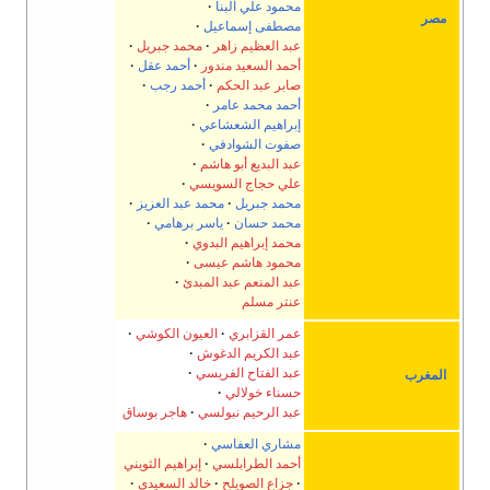
محمود علي البنا
مصر
مصطفى إسماعيل
عبد العظيم زاهر
محمد جبريل
أحمد السعيد مندور
أحمد عقل
صابر عبد الحكم
أحمد رجب
أحمد محمد عامر
إبراهيم الشعشاعي
صفوت الشوادفي
عبد البديع أبو هاشم
علي حجاج السويسي
محمد جبريل
محمد عبد العزيز
محمد حسان
ياسر برهامي
محمد إبراهيم البدوي
محمود هاشم عيسى
عبد المنعم عبد المبدئ
عنتر مسلم
عمر القزابري
العيون الكوشي
عبد الكريم الدغوش
عبد الفتاح الفريسي
المغرب
حسناء خولالي
عبد الرحيم نبولسي
هاجر بوساق
مشاري العفاسي
أحمد الطرابلسي
إبراهيم الثويني
جزاع الصويلح
خالد السعيدي