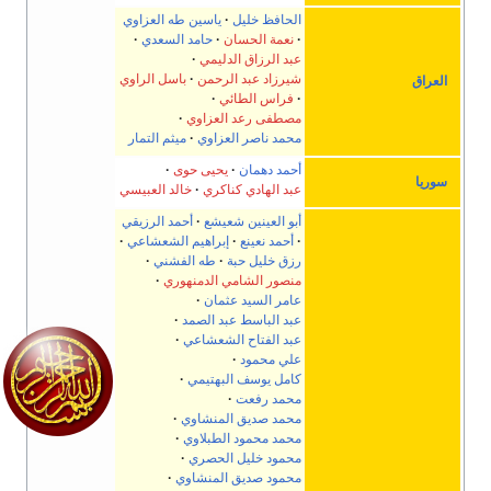
الحافظ خليل
ياسين طه العزاوي
نعمة الحسان
حامد السعدي
عبد الرزاق الدليمي
شيرزاد عبد الرحمن
باسل الراوي
العراق
فراس الطائي
مصطفى رعد العزاوي
محمد ناصر العزاوي
ميثم التمار
أحمد دهمان
يحيى حوى
سوريا
عبد الهادي كناكري
خالد العبيسي
أبو العينين شعيشع
أحمد الرزيقي
أحمد نعينع
إبراهيم الشعشاعي
رزق خليل حبة
طه الفشني
منصور الشامي الدمنهوري
عامر السيد عثمان
عبد الباسط عبد الصمد
عبد الفتاح الشعشاعي
علي محمود
كامل يوسف البهتيمي
محمد رفعت
محمد صديق المنشاوي
محمد محمود الطبلاوي
محمود خليل الحصري
محمود صديق المنشاوي