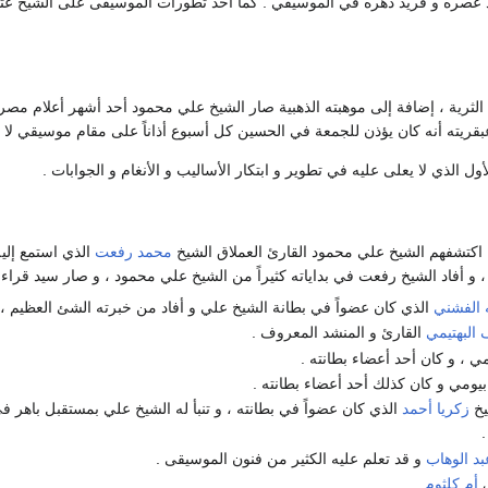
عصره و فريد دهره في الموسيقي . كما أخذ تطورات الموسيقى على الشيخ عثم
لثرية ، إضافة إلى موهبته الذهبية صار الشيخ علي محمود أحد أشهر أعلام مصر ق
قريته أنه كان يؤذن للجمعة في الحسين كل أسبوع أذاناً على مقام موسيقي لا يك
ل الذي لا يعلى عليه في تطوير و ابتكار الأساليب و الأنغام و الجوابات .
ن اكتشفهم الشيخ علي محمود القارئ العملاق الشيخ
محمد رفعت
 و أفاد الشيخ رفعت في بداياته كثيراً من الشيخ علي محمود ، و صار سيد قراء 
الفشني
الذي كان عضواً في بطانة الشيخ علي و أفاد من خبرته الشئ العظيم ،
البهتيمي
القارئ و المنشد المعروف .
ي ، و كان أحد أعضاء بطانته .
بيومي و كان كذلك أحد أعضاء بطانته .
يخ
زكريا أحمد
الذي كان عضواً في بطانته ، و تنبأ له الشيخ علي بمستقبل باهر 
.
د الوهاب
و قد تعلم عليه الكثير من فنون الموسيقى .
ي
أم كلثوم