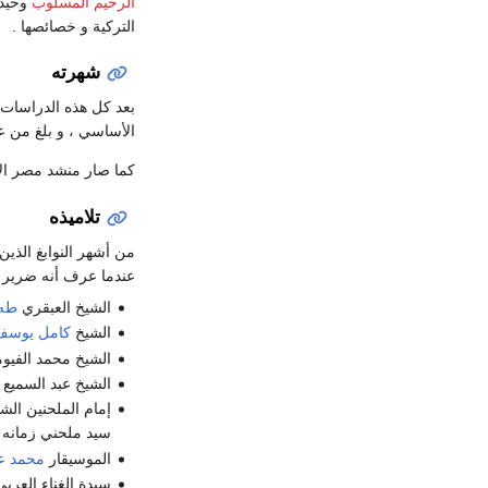
الرحيم المسلوب
وحيد 
التركية و خصائصها .
شهرته
بعد كل هذه الدراسات ا
الأساسي ، و بلغ من عب
كما صار منشد مصر الأو
تلاميذه
من أشهر النوابغ الذي
عندما عرف أنه ضرير ،
الشيخ العبقري
طه 
الشيخ
كامل يوسف 
الشيخ محمد الفيوم
الشيخ عبد السميع 
إمام الملحنين الش
سيد ملحني زمانه 
الموسيقار
محمد عب
سيدة الغناء العرب