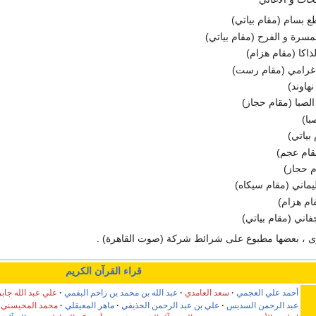
بسام (مقام بياتي)
سرة و الفرح (مقام بياتي)
لذاكا (مقام هزام)
 غرامي (مقام رست)
هاوند)
الصبا (مقام حجاز)
با)
بياتي)
مقام عجم)
م حجاز)
يماني (مقام سيكاه)
قام هزام)
اني (مقام بياتي)
رى ، بعضها مطبوع على شرائط شركة (صوت القاهرة) .
قراء القرآن الكريم
أحمد علي العجمي
سعد الغامدي
عبد الله بن محمد بن زاحم البقمي
علي عبد الله جابر
عبد الرحمن السديس
علي بن عبد الرحمن الحذيفي
ماهر المعيقلي
محمد المحيسني