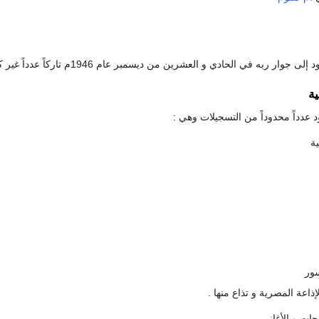
حادي و العشرين من ديسمبر عام 1946م تاركاً عدداً غير كثير من التسجيلات التي تعد تحفاً فنية رائعة .
ية
عدداً محدوداً من التسجيلات وهي :
ية
سور
ذاعة المصرية و تذاع منها .
وشحات و الأغاني