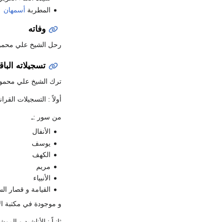
المطربة
أسمهان
وفاته
رحل الشيخ علي محمود إلى جوار ربه في ال
تسجيلاته الباق
ترك الشيخ علي محمود 
أولاً : التسجيلات القران
من سور :ـ
الأنفال
يوسف
الكهف
مريم
الأنبياء
القيامة و قصار ال
و موجودة في مكتبة الإ
ثانياً : الأناشيد و الم