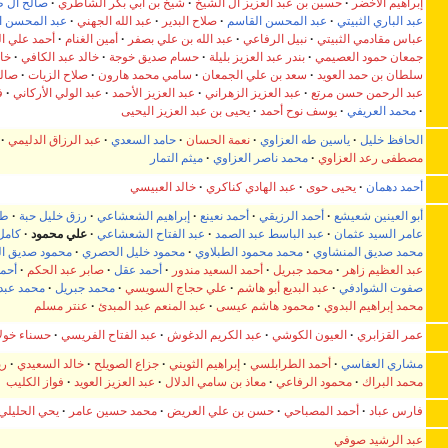
إبراهيم الأخضر
حسين بن عبد العزيز آل الشيخ
شيخ بن أبي بكر الشاطري
صالح آل 
عبد الباري الثبيتي
عبد المحسن القاسم
صلاح البدير
عبد الله الجهني
عبد المحسن ا
عباس مقادمي الثبيتي
نبيل الرفاعي
عبد الله بن علي بصفر
أمين الغنام
أحمد علي ا
جمعان حمود العصيمي
بندر عبد العزيز بليلة
حسام صديق خوجة
خالد عبد الكافي
خال
سلطان بن حمد العويد
سعد بن علي الجمعان
سامي محمد هارون
صلاح الزيات
صالح
عبد الرحمن حسن مرتع
عبد العزيز الزهراني
عبد العزيز الأحمد
عبد الولي الأركاني
ف
محمد العريفي
يوسف نوح أحمد
يحيى بن عبد العزيز اليحيى
الحافظ خليل
ياسين طه العزاوي
نعمة الحسان
حامد السعدي
عبد الرزاق الدليمي
مصطفى رعد العزاوي
محمد ناصر العزاوي
ميثم التمار
أحمد دهمان
يحيى حوى
عبد الهادي كناكري
خالد العبيسي
أبو العينين شعيشع
أحمد الرزيقي
أحمد نعينع
إبراهيم الشعشاعي
رزق خليل حبة
طه
عامر السيد عثمان
عبد الباسط عبد الصمد
عبد الفتاح الشعشاعي
علي محمود
كامل
محمد صديق المنشاوي
محمد محمود الطبلاوي
محمود خليل الحصري
محمود صديق ا
عبد العظيم زاهر
محمد جبريل
أحمد السعيد مندور
أحمد عقل
صابر عبد الحكم
أحم
صفوت الشوادفي
عبد البديع أبو هاشم
علي حجاج السويسي
محمد جبريل
محمد عبد 
محمد إبراهيم البدوي
محمود هاشم عيسى
عبد المنعم عبد المبدئ
عنتر مسلم
عمر القزابري
العيون الكوشي
عبد الكريم الدغوش
عبد الفتاح الفريسي
حسناء خول
مشاري العفاسي
أحمد الطرابلسي
إبراهيم الثويني
جزاع الصويلح
خالد السعيدي
ري
محمد البراك
محمود الرفاعي
معاذ بن سامي الدلال
عبد العزيز العويد
فواز الكليب
فارس عباد
أحمد المصباحي
حسن بن علي العريض
محمد حسين عامر
يحي الحليلي
عبد الرشيد صوفي