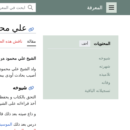
المعرفة
القائمة الرئيسية
علي محم
مقالة
ناقش هذه ال
المحتويات
أخف
شيوخه
الشيخ علي محمود
هو س
شهرته
ولد الشيخ علي محمود سنة 1878م بحارة درب الحجازي ـ كفر الزغاري التابع لقسم
تلاميذه
أصيب بحادث أودى ببصره
وفاته
شيوخه
تسجيلاته الباقية
التحق بالكتاب و يحفظ
أخذ قراءاته على الشي
و ذاع صيته بعد ذلك قا
درس بعد ذلك
الموسي