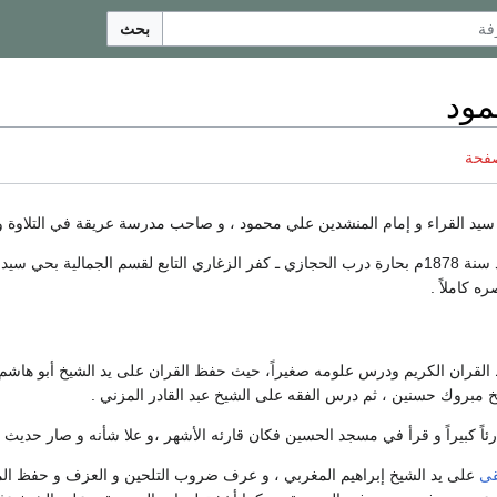
بحث
ود
صفحة
يد القراء و إمام المنشدين علي محمود ، و صاحب مدرسة عريقة في التلاوة و ال
 الجمالية بحي سيدنا
 كاملاً .
 القران الكريم ودرس علومه صغيراً، حيث حفظ القران على يد الشيخ أبو هاش
خ مبروك حسنين ، ثم درس الفقه على الشيخ عبد القادر المزني .
رئاً كبيراً و قرأ في مسجد الحسين فكان قارئه الأشهر ،و علا شأنه و صار حديث ا
قى
على يد الشيخ إبراهيم المغربي ، و عرف ضروب التلحين و العزف و حفظ الم