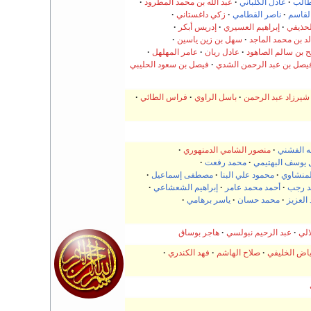
طالب
عادل الكلباني
عبد الله بن محمد المطرود
لقاسم
ناصر القطامي
زكي داغستاني
لحذيفي
إبراهيم العسيري
إدريس أبكر
د بن محمد الماجد
سهل بن زين ياسين
 بن سالم الصاهود
عادل ريان
عامر المهلهل
يصل بن عبد الرحمن الشدي
فيصل بن سعود الحليبي
شيرزاد عبد الرحمن
باسل الراوي
فراس الطائي
 الفشني
منصور الشامي الدمنهوري
 يوسف البهتيمي
محمد رفعت
لمنشاوي
محمود علي البنا
مصطفى إسماعيل
د رجب
أحمد محمد عامر
إبراهيم الشعشاعي
العزيز
محمد حسان
ياسر برهامي
الي
عبد الرحيم نبولسي
هاجر بوساق
اض الخليفي
صلاح الهاشم
فهد الكندري