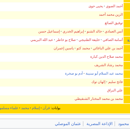
أحمد الصوي
يحيى حوى
الزين محمد أحمد
توفيق الصائغ
أنس العمادي
خالد الشنو
إبراهيم الخدري
إسماعيل حسن
أسامة الصافي
خليفة الطنيجي
صلاح بو خاطر
عبد الله البريمي
ة
أحمد بن علي الباغائي
محمد كتو
ياسين إعمران
محمد صلاح الدين كبارة
محمد رشاد الشريف
محمد عبد السلام أبو سنينة
آدم بو صخرة
فاتح سليم
إلهان توك
علي البراق
محمد بن محمد المختار الشنقيطي
بوابات:
قرآن
إسلام
محمد
علماء مسلمو
محمود
الإذاعة المصرية
عثمان الموصلي