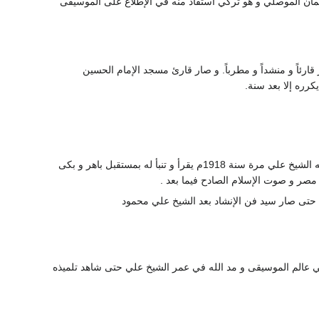
ان الموصلي و هو تركي استفاد منه في الإطلاع على الموسيقى
ارئاً و منشداً و مطرباً. و صار قارئ مسجد الإمام الحسين
رره إلا بعد سنة.
الذي استمع إليه الشيخ علي مرة سنة 1918م يقرأ و تنبأ له بمستقبل باهر و بكى
مصر و صوت الإسلام الصادح فيما بعد .
 حتى صار سيد فن الإنشاد بعد الشيخ علي محمود
في عالم الموسيقى و مد الله في عمر الشيخ علي حتى شاهد تلميذه