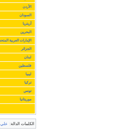
الأردن
السودان
أريتريا
البحرين
الإمارات العربية المتحد
الجزائر
لبنان
فلسطين
ليبيا
تركيا
تونس
موريتانيا
الكلمات الدالة:
علي 