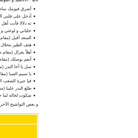
أشرق فيومك ساطع 
أدخل على قلبي الم
ته دلالا فأنت أهل 
خلياني و لوعتي و
السعد أقبل (مقام ن
هتف الطير بتحلال 
أهلاً بغزال (مقام ص
أنعم بوصلك (مقام 
سل يا أخا البدر (
يا نسيم الصبا (مقا
فيا جيرة الشعب ال
طلع البدر علينا (م
شكوت لخاله لما جف
و بعض التواشيح الأخ