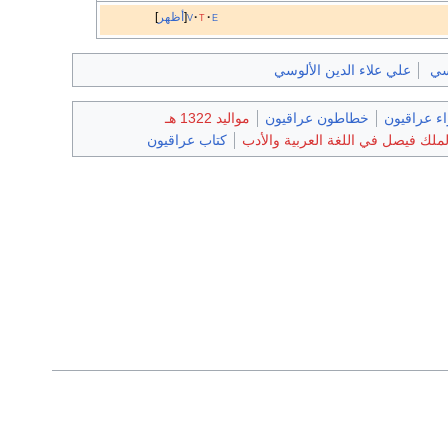
e
t
v
أظهر
سي
علي علاء الدين الألوسي
ء عراقيون
خطاطون عراقيون
مواليد 1322 هـ
لملك فيصل في اللغة العربية والأدب
كتاب عراقيون