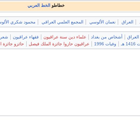
خطاطو
الخط العربي
العراق
نعمان الألوسي
المجمع العلمي العراقي
محمود شكري الألو
 العراق
أشخاص من بغداد
علماء دين سنة عراقيون
فقهاء عراقيون
شعرا
1 هـ
وفيات 1996
عراقيون حازوا جائزة الملك فيصل
حائزو جائزة ا