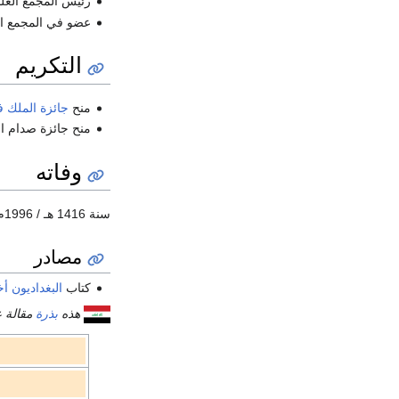
رئيس المجمع العل
عضو في المجمع الل
التكريم
منح
جائزة الملك ف
منح جائزة صدام ال
وفاته
سنة 1416 هـ / 1996م في بغداد
مصادر
كتاب
البغداديون أ
هذه
بذرة
مقالة ع