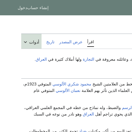
إنشاء حساب
دخول
اقرأ
عرض المصدر
تاريخ
أدوات
، وعائلته معروفة في
التجارة
ولها أملاك كثيرة في
العراق
.
ط من العلامتين الشيخ
محمود شكري الألوسي
المتوفي 1923م،
علماء الذين تأثر بهم العلامة
نعمان الألوسي
المتوفي عام
لرسم
والضبط، وله نماذج من خطه في المجمع العلمي العراقي،
الذي يحوي تراجم أهل
العراق
وهو نادر من نوعه في السبك
عد اليوم من أكبر مكتبات
بغداد
تحوي الكثير من المخطوطات