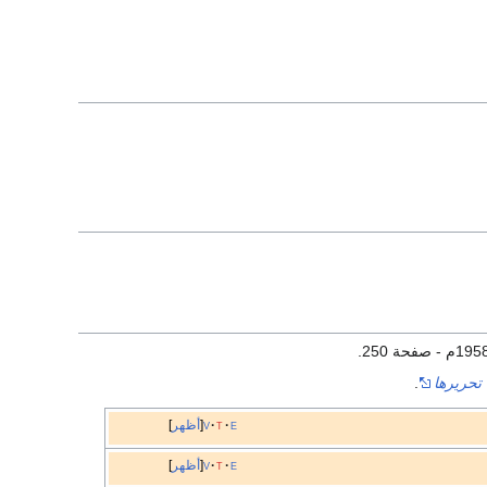
تحريرها
.
e
t
v
أظهر
e
t
v
أظهر