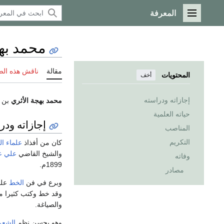
المعرفة
القائمة الرئيسية
محمد بهج
مقالة
ناقش هذه ال
المحتويات
أخف
إجازاته ودراسته
محمد بهجة الأثري
بن م
حياته العلمية
إجازاته ودر
المناصب
التكريم
كان من أفذاذ
علماء
ال
والشيخ القاضي
علي عل
وفاته
1899م.
مصادر
وبرع في فن
الخط
على
وقد خط وكتب كثيرا 
والصياغة.
وهو يحسن نظم
الشعر