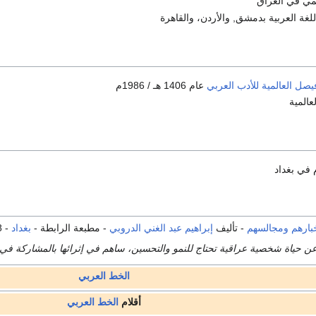
مي في العراق
غة العربية بدمشق, والأردن، والقاهرة
يصل العالمية للأدب العربي
عام 1406 هـ / 1986م
عالمية
خبارهم ومجالسهم
- تأليف
إبراهيم عبد الغني الدروبي
- مطبعة الرابطة -
بغداد
- 1958م - صفحة 250.
ن حياة شخصية عراقية تحتاج للنمو والتحسين، ساهم في إثرائها بالمشاركة في
الخط العربي
أقلام
الخط العربي