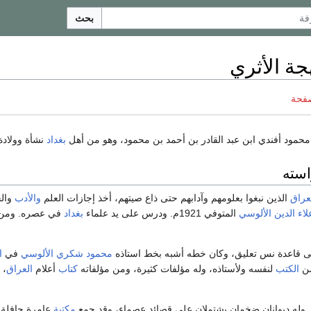
بحث
ة الأثري
صفحة
حمود أفندي ابن عبد القادر بن أحمد بن محمود، وهو من أهل
بغداد
نشأة وولادة
استه
عراق
الذين نبغوا بعلومهم وآدابهم حتى ذاع صيتهم، أخذ إجازات العلم
والأدب
والخ
اء الدين الألوسي
المتوفي 1921م. ودرس على يد علماء
بغداد
في عصره. ومن ال
 قاعدة نس تعليق، وكان خطه أشبه بخط استاذه
محمود شكري الألوسي
في
ا
من
الكتب
لنفسه ولأستاذه، وله مؤلفات كثيرة، ومن مؤلفاته
كتاب
أعلام
العراق
، 
وله ديوانان ضخمان يشتملان على قصائد عصماء، وقد جمع
مكتبة
عامرة حافلة ت