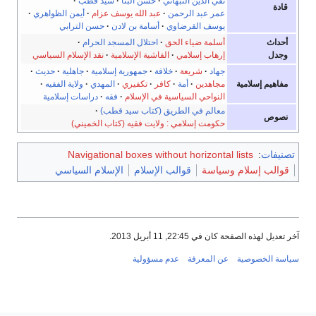
تقي الدين النبهاني
·
حسن البنا
·
سيد قطب
·
قادة
عمر عبد الرحمن
·
عبد الله يوسف عزام
·
أيمن الظواهري
·
يوسف القرضاوي
·
أسامة بن لادن
·
حسن الترابي
أحداث
أسلمة ضياء الحق
·
احتلال المسجد الحرام
·
وجدل
إرهاب إسلامي
·
الفاشية الإسلامية
·
نقد الإسلام السياسي
جهاد
·
شريعة
·
خلافة
·
جمهورية إسلامية
·
جاهلية
·
حديث
·
مفاهيم إسلامية
مجاهدين
·
أمة
·
كافر
·
تكفيري
·
المهدي
·
ولاية الفقيه
·
النواحي السياسية في الإسلام
·
فقه
·
دراسات إسلامية
معالم في الطريق (كتاب سيد قطب)
·
نصوص
حكومت إسلامي : ولايت فقيه (كتاب الخميني)
تصنيفات
:
Navigational boxes without horizontal lists
قوالب إسلام وسياسة
قوالب الإسلام
الإسلام السياسي
آخر تعديل لهذه الصفحة كان في 22:45, 11 أبريل 2013.
سياسة الخصوصية
عن المعرفة
عدم مسؤولية