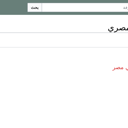
بحث
لمصري
ي مصر