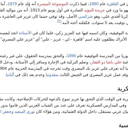
ي في
القاهرة
عام
1880
، فيما ذكرت
الموسوعة الميسرة
أنه وُلد عام
1879
، أما
فهو ما ورد في
جريدة المؤيد
الصادرة في أول يونيو عام 1913، أنه من مواليد القاهرة عام
زكريا أفندي علي، وهو
شركسي
الأصل، وقد توفي حينما كان عزيز في العاشرة 
[1]
ات، فكفلته أخته لأمه.
 التوفيقية، وكان اسمه فيها عبد العزيز زكي، فلما كان في
الأستانة
اتخذ لنفسه
 الأتراك يطلقون عليه اسم "قاهرة - لي - عزيز - علي" أي "عزيز علي المصري" 
ريا من المدرسة التوفيقية عام
1896
، والتحق بمدرسة الحقوق، علي غير رغبته
غبة
علي باشا ذو الفقار
، وتعلم التركية في الإجازة وسافر إلي الأستانة، ودخل ا
ف علي عزيز بك المصري وقت تخرجه في المدرسة الحربية عام 1904، وهذا يتفق مع التاريخ الذي ذكره
وقد عمل عزيز المصري في الجيش الثالث
بمقدونيا
وخدم بعد ذلك في
ألبانيا
.
كرية
 في الوقت الذي التحق بها عزيز تموج بالدعوة للحركات الإصلاحية، وكانت مقدو
 وفي المدارس العسكرية تعرف علي عدد من الشباب العربي الذين قاموا بدور م
ان عربي مستقل، داخل الدولة العثمانية، ومن هؤلاء كان
نوري السعيد
وجعفر ا
سية