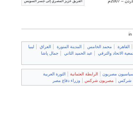
– 2007م
الفريق عزيز المصري إلى جسر السويس
القاهرة
محمد الخامس
المدينة المنورة
العراق
ليبيا
عية الاتحاد والترقي
عبد الحميد الثاني
جمال پاشا
ياسيون مصريون
الرابطة العثمانية
الثورة العربية
شركس
مصريون شركس
وزراء دفاع مصر