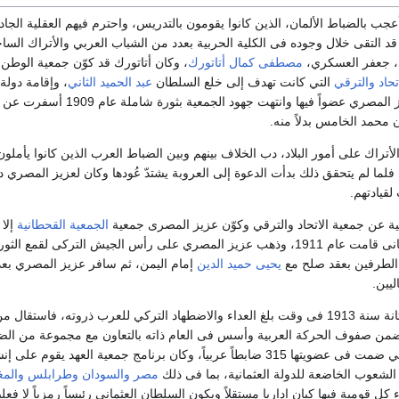
عجب بالضباط الألمان، الذين كانوا يقومون بالتدريس، واحترم فيهم العقلية الجادة
د التقى خلال وجوده فى الكلية الحربية بعدد من الشباب العربي والأتراك السا
د، جعفر العسكري،
مصطفى كمال أتاتورك
تحاد والترقي
التي كانت تهدف إلى خلع السلطان
عبد الحميد الثاني
، وإقامة دولة
الجمعية التي كان عزيز المصري عضواً فيها
 محمد الخامس بدلاً منه.
ن الأتراك على أمور البلاد، دب الخلاف بينهم وبين الضباط العرب الذين كانوا يأ
، فلما لم يتحقق ذلك بدأت الدعوة إلى العروبة يشتدّ عُودها وكان لعزيز المصري د
لقيادتهم.
ية عن جمعية الاتحاد والترقي وكوّن عزيز المصرى جمعية
الجمعية القحطانية
إلا 
اليمن ضد الحكم العثمانى قامت عام 1911، وذهب عزيز المصري على رأس الجيش التركى لقمع الثو
الطرفين بعقد صلح مع
يحيى حميد الدين
إمام اليمن، ثم سافر عزيز المصري بعد
ليين.
عاد المصري إلى الأستانة سنة 1913 فى وقت بلغ العداء والاضطهاد التركي للعرب ذروته، فاستقال م
من صفوف الحركة العربية وأسس فى العام ذاته بالتعاون مع مجموعة من الض
التي ضمت فى عضويتها 315 ضابطاً عربياً، وكان برنامج جمعية العهد يقوم على إ
الشعوب الخاضعة للدولة العثمانية، بما فى ذلك
مصر
والسودان
وطرابلس
والم
 قومية فيها كيان إداريا مستقلاً ويكون السلطان العثماني رئيساً رمزياً لا فعليا