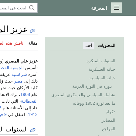
المعرفة
القائمة الرئيسية
عزيز ال
مقالة
ناقش هذه ال
المحتويات
أخف
السنوات المبكرة
عزيز علي المصري
(و
تأسيس
الجمعية القحط
حياته العسكرية
أسرة
شركسية
عريقة
حياته السياسية
ذلك إلى
مصر
حيث وُلد
دوره في الثورة العربية
كلية الأركان حيث تخر
عام
1908
، ترك الاتحا
نشاطه السياسي والعسكري المصري
القحطانية
، التي نادت
ما بعد ثورة 1952 ووفاته
عاد إلى الأستانة عام
3
ذكراه
1913
، اعتقل في
9 فبراير
المصادر
السنوات ال
المراجع