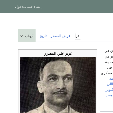
إنشاء حساب
دخول
اقرأ
عرض المصدر
تاريخ
أدوات
ي في
عزيز علي المصري
هو من
ت بعد
 في
العسكري
ية
طالي
.
مصر
.