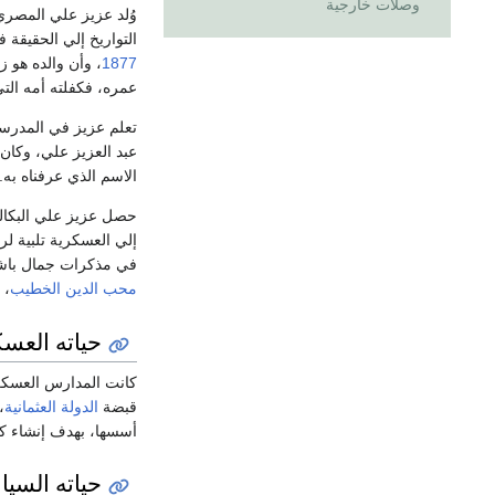
وصلات خارجية
وُلد عزيز علي المصر
التواريخ إلي الحقيقة 
1877
، وأن والده هو 
عمره، فكفلته أمه التي توفيت بعد 5 سنو
تعلم عزيز في المدرسة
عبد العزيز علي، وكان
الاسم الذي عرفناه به.
حصل عزيز علي البكالو
إلي العسكرية تلبية لر
في مذكرات جمال باشا أنه تعر
محب الدين الخطيب
، 
حياته العس
كانت المدارس العسكرية
قبضة
الدولة العثمانية
،
أسسها، بهدف إنشاء كي
حياته السيا