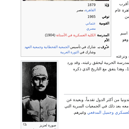
 أقرب
وُلِدَ
1879
القاهرة
، مصر
من
توفي
1965
القومية
عثماني
مصري
 اسم
المدرسة
الكلية العسكرية في الأستانة
(1904)
وهو
الأم
عـُرِف بـ
شارك في تأسيس
الجمعية القحطانية
وجمعية العهد
وشارك في
الثورة العربية
 ونزعته
لمدرسة الحربية ليحقق رغبته، وقد ورد
نيا من أكثر الدول تقدماً، وبعيدة عن
عه بعد ذلك في الجمعيات السرية التي
لعسكري
وجميل المدفعي
وغيرهم.
صورة لعزيز