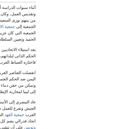
أثناء سنوات الدراسة أ
وتقديس العمل، وكان ق
من بينهم نورى السعي
الجمعية إلى
جمعية الا
الحميد وتعيين السلطان
بعد استيلاء الاتحاديي
الحكم الذاتى لبلدانهم
فاختاره الضباط العرب 
انفصلت العناصر العرب
وتمكن من حقن دماء 
إلى ليبيا لمحاربة الإيطا
الجيش وتفرغ للعمل ض
العرب
جمعية العهد
اتحاد فدرالي يضم كل 
وتونس
على أن تنشىء كل