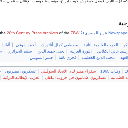
كسة) – تأليف فيصل حبطوش خوت أبزاخ- مؤسسة خوست للإعلان – عمان – الأردن 
جية
New عزيز المصري
in the
ZBW
of the
20th Century Press Archives
و
الحرب العالمية الثانية
مصطفى كمال أتاتورك
أحمد شوقي
ألبانيا
شيد عالي الكيلاني
الثورة العربية
يحيى حميد الدين
سليم الجزائري
جم
لعهد
محب الدين الخطيب
فخري باشا
جسر السويس
وفيات 1965
سفراء مصر لدى الاتحاد السوڤيتي
عسكريون مصريون
س
 العثمانية
عسكريون عثمانيون في حروب البلقان
الحرب الإيطالية التركية