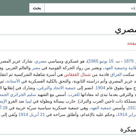
بحث
مصري
صفحة
.
1879
- ت.
15 يونيو
1965
)، هو عسكري وسياسي
مصري
. شارك عزيز المصر
انية
وجمعية العهد
، ويعتبر من رواد الحركة القومية في
مصر
والعالم العربي. و
 سكنت
العراق
قادمة من
شمال القفقاس
هي أسرة شاهلبة الشركسية ثم انتقل
 عزيز المصري وأتم دراسته الثانوية، والتحق بالكلية العسكرية في
الأستانة
، ثم
ج منها بتفوق عام
1904
. انضم إلى
جمعية الاتحاد والترقي
، وشارك في إنقلابها 
د والترقي بعدما تبدى له معاداتها
للعرب
. أسس مع الشهيد
سليم الجزائري
الجمع
 بمملكة ذات تاجين العرب والترك). حارب ببسالة وبطولة في
ليبيا
ضد الغزو
الإي
191
، وأسس
جمعية العهد
، وهي جمعية عسكرية سياسية سريّة عربية في
28 أكتوبر
1914
، وحكم عليه بالإعدام، وأطلق سراحه في
21 أبريل
1914
ونُفي إلى
مبكرة