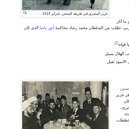
عزيز المصري في طريقه للسجن، فبراير 1914.
ما أثار
العربى، تطلب من السلطان محمد رشاد محاكمة
أنور پاشا
الذى كان
[2]
ا قوله
:
ب الهلال يسيل
 الأسود ثقيل
حسين
ر عزيز
كان
برى،
دة
مخططات