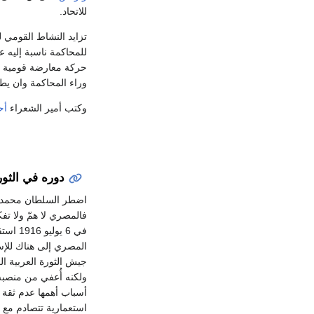
للاتحاد.
للمحاكمة ناسبة إليه ع
حركة معارضة قومية فى
وراء المحاكمة وان ي
وكتب أمير الشعراء
أح
دوره في الثور
اضطر السلطان محمد ر
فالمصري لا همّ ولا تف
في 6 يوليو 1916 استقلال العرب من الحكم التركي، واشتعلت شرارة
المصري إلى هناك للإس
جيش الثورة العربية ال
ولكنه أُعفي من منصب
أسباب أهمها عدم ثقة
استعمارية تتصادم مع