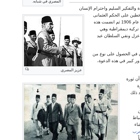
المصري في شبابه.
 والتفكير السليم واحترام الإنسان
خطين على الحكم العثمانى
، وكان أتاتورك قد كوّن جمعية الوطن عام 1906 ثم انضمت هذه
 تركية ديمقراطية وهي
 وانتهت جهود الجمعية بثورة شاملة عام 1909 أسفرت عن عزل ونفي السلطان عبد
ملون في الحصول على نوع من
ور كبير في هذه الدعوة،
عزيز المصري.
أن ثورة
رة
 ذلك
ن
باط
نشاء
غرب
ً