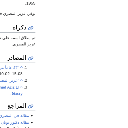
1955.
توفي عزيز المصري 
ذكراه
تم إطلاق اسمه على ش
عزيز المصري.
المصادر
^
"٤٣ عاماً مرت علي رحيله..الفريق عزيز المصري..الأب الروحي للضباط الأحرار"
10-02
. Retrieved
08-15
^
"عزيز المصرى
ief Aziz El
^
Masry.
المراجع
مقالة في المصري 
مقالة دكتور يونان