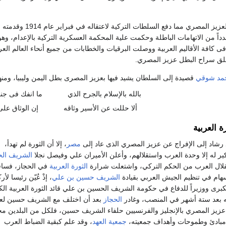
تزايد النشاط القومي لعزيز المصري مما دفع السلطات التركية لاعتقاله في فبراير عام 1914 وقدمته
دداً من الاتهامات الباطلة وحكمت علية المحكمة العسكرية التركية بالإعدام، وهو 
 كافة الأقاليم العربية ووصلت البرقيات والخطابات من جميع أنحاء العالم 
طلق سراح البطل عزيز المصري.
مد شوقي
قصيدة إلى السلطان يشيد فيها بعزيز المصرى بطل اليمن وليبيا، ومنه
بالله بالإسلام بالجرح الذي
ما انفك فى جن
ألا حللت عن الأسير وثاقه
إن الوثاق على
ة العربية
شاد إلى الإفراج عن عزيز المصري الذى عاد إلى
مصر
، إلا أن الثورة لم تهدأ،
كير له إلا وحدة العرب واستقلالهم، وأعلن الأميران علي وفيصل نجلا
الشريف ال
الثورة العربية
في الحجاز، فساف
هام في تنظيم الجيش العربي بقيادة
الشريف حسين بن علي
، إذْ عُيّن رئيسا لأر
كبرى ووزيراً للدفاع في حكومة الشريف الحسين بن علي قائد الثورة العربية الك
ه بعد ستة أشهر في المنصب، وغادر
الحجاز
بعد أن اختلف مع الشريف حسين لع
 عزيز المصري بالإنجليز والفرنسيين حلفاء الشريف حسين، فلكل من البلدين 
 مبادئ وطموحات وأهداف جمعيته،
جمعية العهد
، وقد علم كبقية الضباط العرب