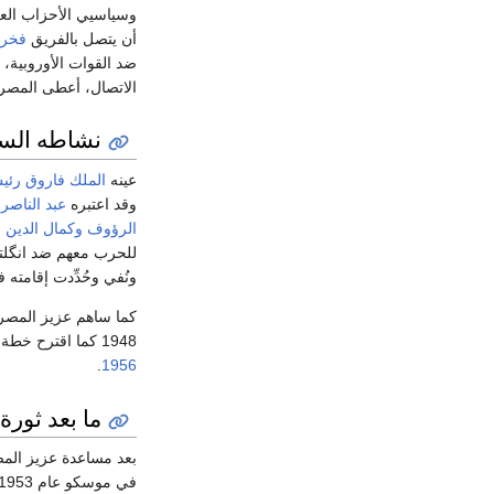
وسياسيي الأحزاب العرب
أن يتصل بالفريق
فخري
ضد القوات الأوروبية، 
الاتصال، أعطى المصري
نشاطه الس
عينه
الملك فاروق
رئي
وقد اعتبره
عبد الناصر
و
الرؤوف
وكمال الدين
للحرب معهم ضد انگلتر
ونُفي وحُدِّدت إقامته
كما ساهم عزيز المصر
1948 كما اقترح خطة (توحيد الجبهة) لردِّ
.
1956
ما بعد ثورة 1952 ووفات
بعد مساعدة عزيز ال
في موسكو عام 1953 وكان هناك خطط لتنصيبه بدلاً من الرئيس