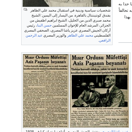
 حدا به
تحالفاً
شخصيات سياسية ودينية في استقبال محمد علي الطاهر
بفندق كونتيننتال بالقاهرة. من اليسار إلى اليمين: الشيخ
بهذا
محمد صبري الدين من الخليل، الشيخ ابراهيم اطفيش من
الجزائر، المرشد العام للإخوان المسلمين
حسن البنا
، رئيس
أركان الجيش المصري عزيز پاشا المصري، الصحفي المصري
الفلسطيني
محمد علي الطاهر
والوزير المصري
عبد الرحمن
الرافعي
.
عزيز باشا المصري
، مفتش الجيش المصري، أثناء زيارته لتركيا في 1938