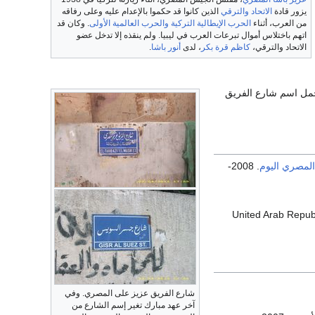
يزور قادة
الاتحاد والترقي
الذين كانوا قد حكموا بالإعدام عليه وعلى رفاقه
من العرب، أثناء
الحرب الإيطالية التركية
والحرب العالمية الأولى
. وكان قد
اتهم باختلاس أموال تبرعات العرب في ليبيا. ولم ينقذه إلا تدخل عضو
الاتحاد والترقي،
كاظم قرة بكر
، لدى
أنور باشا
.
حمل اسم شارع الفريق
المصري اليوم
. 2008-
United Arab Repub
شارع الفريق عزيز على المصري. وفي
آخر عهد مبارك تغير إسم الشارع من