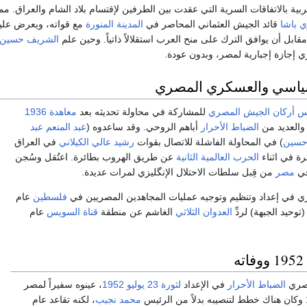
ية بالاتفاقات السرية التي عقدت بين الطرفين لإقتسام بلاد الشام والعراق. مما
 باشا
قائد الجيش العثماني المحاصر في
المدينة المنورة
مع قواته، ويعرض عليه 
مقابل أن يوافق الترك على منح العرب استقلالاً ذاتياً. وحين علم
الشريف حسين
 إجازة إجبارية لمصر، وبدون عودة.
ياسي والعسكري المصري
س أركان الجيش المصري
للمشاركة في محاولة تحديثه بعد
معاهدة 1936
العديد من
الضباط الأحرار
أباهم الروحي. وقد ساعدوه (
عبد المنعم عبد
 حسين
) في المحاولة الفاشلة للاتصال بقوات
رشيد عالي الكيلاني
في العراق
ة في اثناء
الحرب العالمية الثانية
عن طريق الهروب بطائرة. اعتُقل وسُجن
 في
مصر
من قِبل سلطات الاحتلال الإنگليزي لمرات عديدة.
ي في إعداد وتنظيم وتوجيه عمليات المجاهدين المصريين في
فلسطين
عام
العدوان الثلاثي
الغاشم عن منطقة
قناة السويس
عام
ه
مصري
الضباط الأحرار
في الإعداد
لثورة 23 يوليو 1952
، عينوه سفيراً لمصر
محمد نجيب
، لكنه تقاعد عام