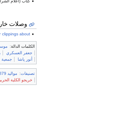
كتاب (أعلام الشرا
وصلات خار
spaper clippings about
الكلمات الدالة:
موسك
جعفر العسكري
ر
أنور پاشا
جمعية ا
تصنيفات
:
مواليد 1879
خريجو الكلية الحربية