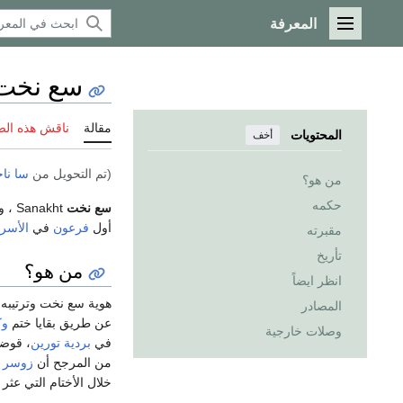
المعرفة
القائمة الرئيسية
سع نخت
مقالة
ناقش هذه ال
المحتويات
أخف
(تم التحويل من
سا نا
من هو؟
حكمه
سع نخت
Sanakht ، ويـُعرف أيضاً باسم
أول
فرعون
في
الأسرة
مقبرته
تأريخ
من هو؟
انظر ايضاً
هوية سع نخت وترتيبه ف
المصادر
عن طريق بقايا ختم
وك
وصلات خارجية
في
بردية تورين
، قوضت
من المرجح أن
زوسر
خلال الأختام التي عث