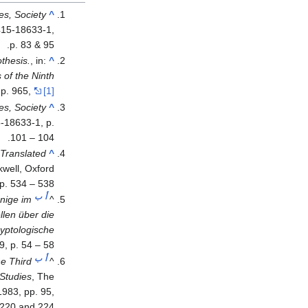
es, Society
^
415-18633-1,
p. 83 & 95.
othesis.
, in:
^
 of the Ninth
. p. 965,
[1]
es, Society
^
-18633-1, p.
101 – 104.
 Translated
^
ckwell, Oxford
. 534 – 538.
أ
ب
önige im
^
len über die
yptologische
9, p. 54 – 58.
أ
ب
he Third
^
 Studies
, The
1983, pp. 95,
220 and 224.