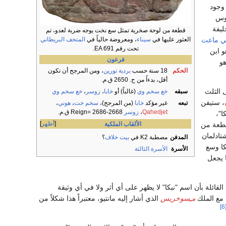
وجود
وس
ليفة
قطعة من لوحة صخرية تمثل سع نخت يوجه ضربة لعدو، تم
العثور عليها في
سيناء
، ومعروضة حالياً في
المتحف البريطاني
ي ماعت
تحت رقم EA 691.
 ابن
فرعون
و
الحكم
18 سنة حسب
بردية تورين
، ومن المرجح أن تكون
أقل، بدءاً من ح. 2650 ق.م.
 الثلث
سبقه
خع سخم وي
(غالباً) أو
خابا
،
زوسر
،
خع سخم وي
، ستيفن
تبعه
غير مؤكد
خابا
(من المرجح)،
سخم خت
،
هوني
،
Qahedjet
،
زوسر
Reign= 2686-2668 ق.م.
"،
أظهر
الألقاب الملكية
قطعة من
تادلمان
المدفن
مصطبة K2 في
بيت خلاف
؟
كا وسع
الأسرة
الأسرة الثالثة
ا يجعل
ائلة بأن اسم "نبكا" لا يظهر على أي أثر ولا في أي وثيقة
مع الملك
مـِسوخريس
الذي أشار إليه مانتيو، معتبراً هذا شكلاً من
[6