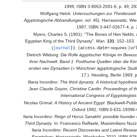
1999, ISBN 3-8053-2591-6, p. 49, 283
Wolfgang Helck:
Untersuchungen zur Thinitenzeit
Ägyptologische Abhandlungen
, vol. 45). Harrassowitz, W
1987, ISBN 3-447-02677-4, p. 
Myers, Charles S. (1901). "The Bones of Hen Nekht, 
Egyptian King of the Third Dynasty".
Man
.
131
: 152–153.
)
journal
}}
:
|access-date=
requires
|ur
Dietrich Wildung:
Die Rolle ägyptischer Könige im Bewus
ihrer Nachwelt. Band 1: Posthume Quellen über die Kön
ersten vier Dynastien
(=
Münchner ägyptologische Stud
17.). Hessling, Berlin 1969, p
Illaria Incordino:
The third dynasty: A historical hypothesi
Jean Claude Goyon, Christine Cardin: Proceedings of t
International Congress of Egyptologists
Nicolas Grimal:
A History of Ancient Egypt
. Blackwell-Publi
Oxford 1992, ISBN 0-631-19396-0,
Ilaria Incordino:
Reign of Horus Sanakht: possible founder 
Third Dynasty
. In: Francesco Raffaele, Massimiliano Nuz
Ilaria Incordino:
Recent Discoveries and Latest Resear
Egyptology
. Harrassowitz, Wiesbaden 2010, ISBN 978