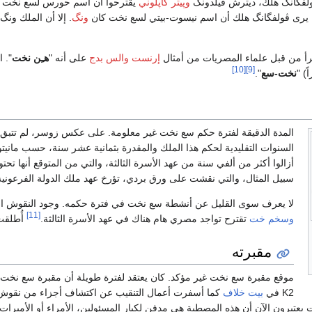
ولفگانگ هلك، ديترش ڤيلدونگ
وپيتر كاپلوني
يقترحوا أن اسم حورس لسع نخت 
 يرى ڤولفگانگ هلك أن اسم نيسوت-بيتي لسع نخت كان
ونگ
. إلا أن الملك ونگ
رأ من قبل علماء المصريات من أمثال
إرنست والس بدج
على أنه "
هـِن نخت
". 
[10]
[9]
ً) "
نخت-سع
".
المدة الدقيقة لفترة حكم سع نخت غير معلومة. على عكس زوسر، لم تتبق
السنوات التقليدية لحكم هذا الملك والمقدرة بثمانية عشر سنة، حسب مانيتو وب
أزالوا أكثر من ألفي سنة من عهد الأسرة الثالثة، والتي من المتوقع أنها تحت
سبيل المثال، والتي نقشت على ورق بردي، تؤرخ عهد ملك الدولة الفرعونية
لا يعرف سوى القليل عن أنشطة سع نخت في فترة حكمه. وجود النقوش ا
[11]
وسخم خت
تقترح تواجد مصري هام هناك في عهد الأسرة الثالثة.
أُطلقت
مقبرته
موقع مقبرة سع نخت غير مؤكد. كان يعتقد لفترة طويلة أن مقبرة سع نخ
K2 في
بيت خلاف
كما أسفرت أعمال التنقيب عن اكتشاف أجزاء من نقوش
يعتبرون الآن أن هذه المصطبة هي مدفن لكبار المسئولين، الأمراء أو الأميرا