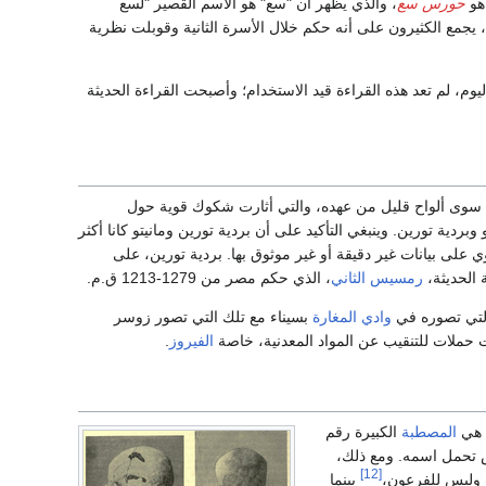
هو
حورس سع
، والذي يظهر أن "سع" هو الاسم القصير "لسع
، يجمع الكثيرون على أنه حكم خلال الأسرة الثانية وقوبلت نظرية
اليوم، لم تعد هذه القراءة قيد الاستخدام؛ وأصبحت القراءة الحديثة
 سوى ألواح قليل من عهده، والتي أثارت شكوك قوية حول
ردية تورين. وينبغي التأكيد على أن بردية تورين ومانيتو كانا أكثر
وي على بيانات غير دقيقة أو غير موثوق بها. بردية تورين، على
 الحديثة،
رمسيس الثاني
، الذي حكم مصر من 1279-1213 ق.م.
لتي تصوره في
وادي المغارة
بسيناء مع تلك التي تصور زوسر
 حملات للتنقيب عن المواد المعدنية، خاصة
الفيروز
.
ت هي
المصطبة
الكبيرة رقم
 تحمل اسمه. ومع ذلك،
[12]
ت وليس للفرعون،
بينما