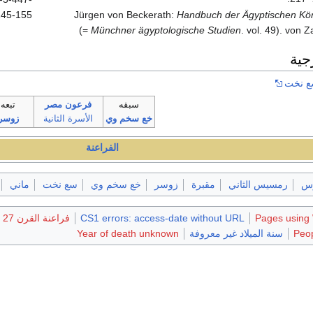
145-155.
Jürgen von Beckerath:
Handbuch der Ägyptischen K
(=
Münchner ägyptologische Studien
. vol. 49). von 
جية
ع نخت
سبقه
فرعون مصر
تبعه
خع سخم وي
الأسرة الثانية
زوسر
الفراعنة
وس
رمسيس الثاني
مقبرة
زوسر
خع سخم وي
سع نخت
ماني
Pages using 
CS1 errors: access-date without URL
فراعنة القرن 27 ق.م.
Peop
سنة الميلاد غير معروفة
Year of death unknown