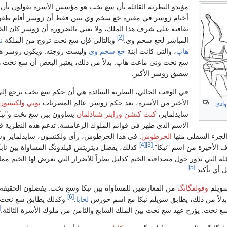
مؤيدو النظرية القائلة بأن سع نخت هو مؤسس الأسرة يقولون بأن 
أختام زوسر في مقبرة خع سخم وي تبين فقط أن زوسر أقام طق
ثقافية على شرف هذا الملك، ولا يعني بالضرورة أن زوسر كان الخ
[2]
المباشر لخع سخم وي.
وبالتالي فإن سع نخت تزوج من الملكة
ن
هاپ
، والتي كانت ابنة
خع سخم وي
وليست زوجته. ويكون زوسر هو
سع نخت وني ماعت هاپ. بدلاً من ذلك، يعتبر البعض أن سع نخت ه
شقيق زوسر الأكبر.
في الوقت الحالي، النظرية السائدة هي أن حكم سع نخت يرجع إلى
الأخير من الأسرة، بعد حكم زوسر. عالم المصريات
توبي ولكنسون
وادي
سايدلماير،
كنث كتشن
وراينر شتادلمان
يساوون بين سع نخت و"نبكا
الاسم الذي ظهر في قوائم الملوك الرعامسة. تدعم هذه النظرية 
لجزء السفلي منها
الخرطوش
. في هذا الخرطوش، رأى ولكنسون، سايدلماير وش
[4]
[3]
ف الأخيرة من اسم "نبكا".
كذلك، يفضل ديتريتش ڤيلدونگ المساواة بين ناب
ة التي تدور حول مصداقية الختم كدليل نظراً للأضرار التي تعرض لها الختم مم
[5]
 أي تأكيد.
سويلم
وڤولفگانگ
من المعارضين للمساواة بين نبكا وسع نخت. يفضلون الحقيقة الق
[6]
دلاً من ذلك، يطابق سويلم نبكا مع اسم حورس
لخابا
.
وكذلك يطابق سع نخت 
]
 نخت. يؤرخ عهد سع نخت بين الملك السابع والثامن من ملوك الأسرة الثالثة.