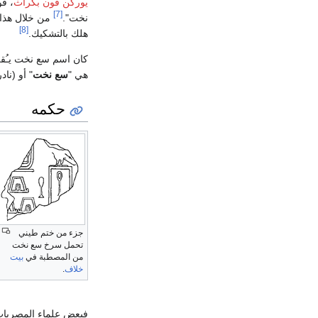
يورگن فون بكراث
، ڤ
[7]
نخت".
من خلال هذا
[8]
هلك بالتشكيك.
كان اسم سع نخت يـُق
هي "
سع نخت
" أو (نادرا
حكمه
جزء من ختم طيني
تحمل سرخ سع نخت
من المصطبة في
بيت
خلاف
.
فبعض علماء المصريات 