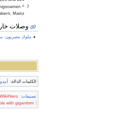
önigsnamen
^
Zabern, Mainz
وصلات خار
ملوك مصريون: س
الكلمات الدالة:
أبيد
تصنيفات
:
WikiHiero
le with gigantism