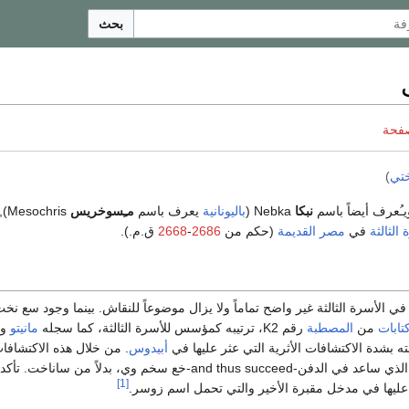
بحث
صفحة
ختي
)
نبكا
Nebka (
باليونانية
يعرف باسم
مـِسوخريس
hris
 الثالثة
في
مصر القديمة
(حكم من
2686
-
2668
ق.م.).
ي الأسرة الثالثة غير واضح تماماً ولا يزال موضوعاً للنقاش. بينما وجود سع نخ
تابات
من
المصطبة
رقم K2، ترتيبه كمؤسس للأسرة الثالثة، كما سجله
مانيتو
وك
ه بشدة الاكتشافات الأثرية التي عثر عليها في
أبيدوس
. من خلال هذه الاكتشافا
الذي ساعد في الدفن-and thus succeed-خع سخم وي، بدلاً من ساناخت
[1]
ر عليها في مدخل مقبرة الأخير والتي تحمل اسم زوسر.