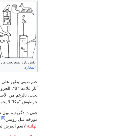
نقش بارز لسع نخت من
المغارة
.
ختم طيني يظهر على ا
آثار علامة-"كا"، الحرو
نخت، بالرغم من الأسئل
خرطوش "نبكا" لا يحمل
جون د. دگريف، نبيل 
[5]
مؤرخة قبل زوسر.
ب
الهلننة
لاسم العرش لسع