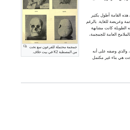
 هذه القامة أطول بكثير
نت ضخمة وعريضة للغاية. بالرغم
دي، almost brachycephalic، نسب عظامه الطويلة كانت مشابهة
لملامح العامة للجمجمة،
جمجمة محتملة للفرعون سع نخت
، والذي وصفه على أنه
من المصطبة K2 في بيت خلاف.
ت هي بناء غير مكتمل