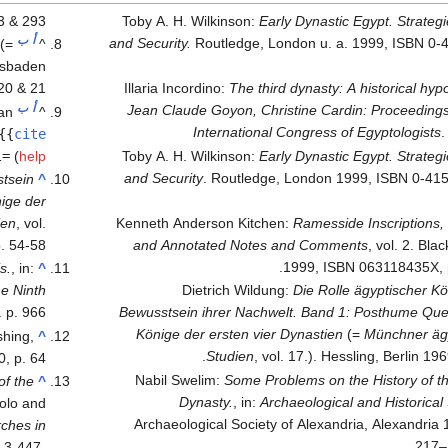
 & 293.
Toby A. H. Wilkinson:
Early Dynastic Egypt. Strategi
أ
ب
and Security.
Routledge, London u. a. 1999, ISBN 0-
(=
^
iesbaden
20 & 21.
Illaria Incordino:
The third dynasty: A historical hyp
أ
ب
Jean Claude Goyon, Christine Cardin: Proceedings
an
^
International Congress of Egyptologists
{{
cite
l=
(
help
Toby A. H. Wilkinson:
Early Dynastic Egypt. Strategi
and Security
. Routledge, London 1999, ISBN 0-415
stsein
^
ige der
ien
, vol.
Kenneth Anderson Kitchen:
Ramesside Inscriptions,
. 54-58.
and Annotated Notes and Comments
, vol. 2. Bla
1999, ISBN 063118435X, p
s.
, in:
^
he Ninth
Dietrich Wildung:
Die Rolle ägyptischer K
. p. 966
Bewusstsein ihrer Nachwelt. Band 1: Posthume Quel
Könige der ersten vier Dynastien
(=
Münchner äg
shing,
^
Studien
, vol. 17.). Hessling, Berlin 196
 p. 64.
Nabil Swelim:
Some Problems on the History of t
of the
^
Dynasty.
, in:
Archaeological and Historical
zolo and
Archaeological Society of Alexandria, Alexandria 
ches in
217–
-3-447-