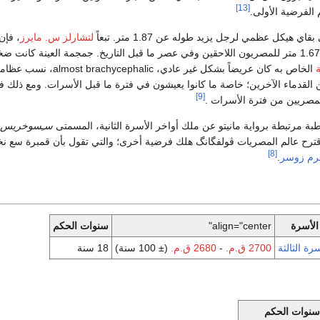
[13]
الفرضية الأولى.
هيكل عظمي لرجل يزيد طوله عن 1.87 متر. تبعاً
لتشارلز س. مايرز
، فإن
عن الطول المتوسط، 1.67 متر للمصريون اللاحقين وفي عصر ما قبل التاريخ. جمجمة العينة كا
الخاص به كان عريضاً بشكل غير عا
 القدماء الآخرين؛ خاصة ما كانوا يعيشون في فترة ما قبل الأسرات. ومع ذلك فا
[9]
مصريين من فترة الأسرات .
طبة مرتبطة برواية مانيتو عن ملك أواخر الأسرة الثانية، المسمتى
سـِسوخريس
رح عالم المصريات ڤولفگانگ هلك فرضية أخرى؛ والتي تقول بأن قمبرة سع نخ
[8]
رم زوسر
.
الأسرة
align="center"
سنوات الحكم
سرة الثالثة
2700 ق.م.
-
2680 ق.م.
(± 100 سنة)
18 سنة
سنوات الحكم