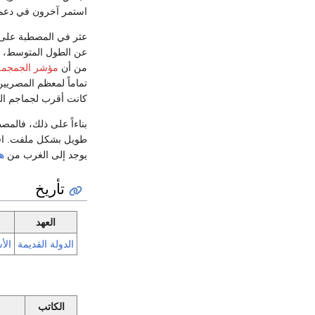
استمر آخرون في دعم 
عثر في المصطبة على بقاي 
من أن
مؤشر الجمجمة
تماماً لمعظم المصريين
كانت أقرب لجماجم ال
بناءاً على ذلك، فالمص
طويل بشكل ملفت. اقت
يوجد إلى الغرب من
ه
تأريخ
العهد
الدولة القديمة
الأ
الكاتب