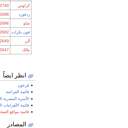
كراوس
2740 ق.م.
ردفورد
2688 ق.م.
شاو
2686 ق.م.
فون بكرات
2682 ق.م.
ألن
2649 ق.م.
مالك
2647 ق.م.
انظر ايضاً
فرعون
قائمة الفراعنة
الأسرة المصرية الث
قائمة الأهرامات ا
قائمة مواقع الصخو
المصادر