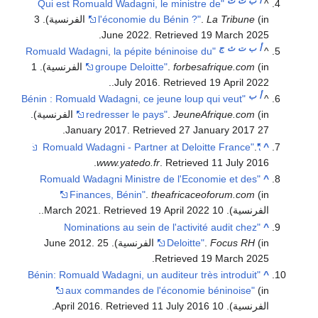
أ
ب
ت
ث
"Qui est Romuald Wadagni, le ministre de
^
La Tribune
.
l'économie du Bénin ?"
(in الفرنسية). 3
.
June 2022
. Retrieved
19 March
2025
أ
ب
ت
ث
ج
"Romuald Wadagni, la pépite béninoise du
^
forbesafrique.com
.
groupe Deloitte"
(in الفرنسية). 1
.
.
July 2016
. Retrieved
19 April
2022
أ
ب
"Bénin : Romuald Wadagni, ce jeune loup qui veut
^
JeuneAfrique.com
.
redresser le pays"
(in الفرنسية).
.
. Retrieved
27 January
2017
27 January 2017
.
"Romuald Wadagni - Partner at Deloitte France"
^
.
www.yatedo.fr
. Retrieved
11 July
2016
"Romuald Wadagni Ministre de l'Economie et des
^
Finances, Bénin"
.
theafricaceoforum.com
(in
الفرنسية). 10 March 2021
2022
19 April
. Retrieved
.
.
"Nominations au sein de l'activité audit chez
^
(in الفرنسية). 25 June 2012
Focus RH
.
Deloitte"
.
.
Retrieved
19 March
2025
"Bénin: Romuald Wadagni, un auditeur très introduit
^
aux commandes de l'économie béninoise"
(in
الفرنسية). 10 April 2016
2016
11 July
. Retrieved
.