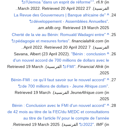
l'Uemoa "dans un esprit de réforme"
"
.
rfi.fr
(in
الفرنسية). 27 March 2022
2022
20 April
. Retrieved
.
.
"La Revue des Gouverneurs | Banque africaine de
^
développement - Assemblées Annuelles"
.
.
am.afdb.org
. Retrieved
19 March
2025
"Cherté de la vie au Bénin: Romuald Wadagni entre
^
pédagogie et mesures fortes"
.
financialafrik.com
(in
الفرنسية). 7 April 2022
2022
20 April
. Retrieved
.
.
Savana, Albert (23 April 2022).
"Bénin : conclusion
^
d'un nouvel accord de 700 millions de dollars avec le
(in الفرنسية)
Financial Afrik
.
FMI"
. Retrieved
19 March
.
2025
"Bénin-FMI : ce qu'il faut savoir sur le nouvel accord
^
de 700 millions de dollars - Jeune Afrique.com"
.
(in الفرنسية)
JeuneAfrique.com
. Retrieved
19 March
.
2025
"Bénin : Conclusion avec le FMI d'un nouvel accord
^
de 42 mois au titre de la FEC/du MEDC et consultations
au titre de l'article IV pour le compte de l'année
(in الفرنسية)
IMF
.
2022"
. Retrieved
2025
19 March
.