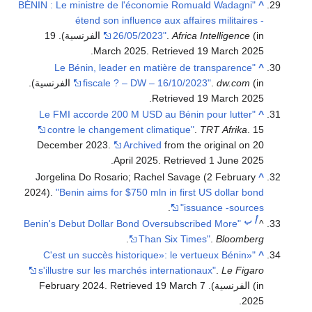
"BÉNIN : Le ministre de l'économie Romuald Wadagni
^
étend son influence aux affaires militaires -
Africa Intelligence
.
26/05/2023"
(in الفرنسية). 19
.
March 2025
. Retrieved
19 March
2025
"Le Bénin, leader en matière de transparence
^
(in الفرنسية)
dw.com
.
fiscale ? – DW – 16/10/2023"
.
.
Retrieved
19 March
2025
"Le FMI accorde 200 M USD au Bénin pour lutter
^
contre le changement climatique"
.
TRT Afrika
. 15
December 2023.
Archived
from the original on 20
.
April 2025
. Retrieved
1 June
2025
Jorgelina Do Rosario; Rachel Savage (2 February
^
2024).
"Benin aims for $750 mln in first US dollar bond
.
issuance -sources"
أ
ب
"Benin's Debut Dollar Bond Oversubscribed More
^
.
Than Six Times"
.
Bloomberg
"«C'est un succès historique»: le vertueux Bénin
^
s'illustre sur les marchés internationaux"
.
Le Figaro
(in الفرنسية). 7 February 2024
19 March
. Retrieved
.
2025