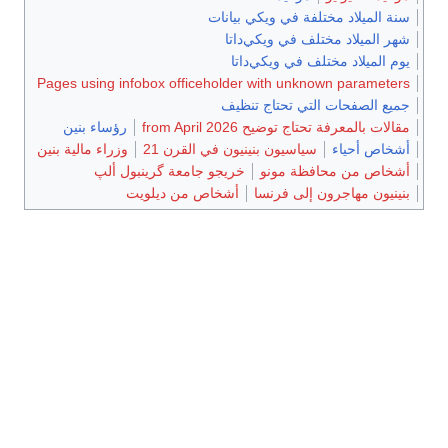
سنة الميلاد مختلفة في ويكي بيانات
شهر الميلاد مختلف في ويكي‌داتا
يوم الميلاد مختلف في ويكي‌داتا
Pages using infobox officeholder with unknown parameters
جميع الصفحات التي تحتاج تنظيف
مقالات بالمعرفة تحتاج توضيح from April 2026
رؤساء بنين
أشخاص أحياء
سياسيون بنينيون في القرن 21
وزراء مالية بنين
أشخاص من محافظة مونو
خريجو جامعة گرينبول ألپ
بنينيون مهاجرون إلى فرنسا
أشخاص من ديلويت