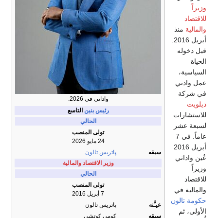
وزيراً
للاقتصاد
والمالية
منذ
أبريل 2016.
قبل دخوله
الحياة
السياسية،
عمل وادني
في شركة
واداني في 2026.
ديلويت
رئيس بنين
التاسع
للاستشارات
الحالي
لسبعة عشر
تولى المنصب
عاماً. في 7
24 مايو 2026
أبريل 2016
سبقه
پاتريس تالون
عُين واداني
وزير الاقتصاد والمالية
وزيراً
الحالي
للاقتصاد
تولى المنصب
والمالية في
7 أبريل 2016
حكومة تالون
عيـَّنه
پاتريس تالون
الأولى، ثم
سبقه
كومي كوتشي