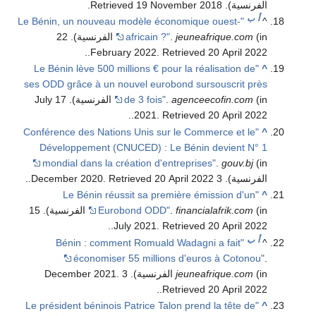
الفرنسية)
. Retrieved
2018
19 November
.
أ
ب
"Le Bénin, un nouveau modèle économique ouest-
^
jeuneafrique.com
.
africain ?"
(in الفرنسية). 22
.
.
February 2022
. Retrieved
20 April
2022
"Le Bénin lève 500 millions € pour la réalisation de
^
ses ODD grâce à un nouvel eurobond sursouscrit près
agenceecofin.com
.
de 3 fois"
(in الفرنسية). 17 July
.
.
2021
. Retrieved
20 April
2022
"Conférence des Nations Unis sur le Commerce et le
^
Développement (CNUCED) : Le Bénin devient N° 1
mondial dans la création d'entreprises"
.
gouv.bj
(in
الفرنسية). 3 December 2020
2022
20 April
. Retrieved
.
.
"Le Bénin réussit sa première émission d'un
^
financialafrik.com
.
Eurobond ODD"
(in الفرنسية). 15
.
.
July 2021
. Retrieved
20 April
2022
أ
ب
"Bénin : comment Romuald Wadagni a fait
^
économiser 55 millions d'euros à Cotonou"
.
(in الفرنسية). 3 December 2021
jeuneafrique.com
.
.
.
Retrieved
20 April
2022
"Le président béninois Patrice Talon prend la tête de
^