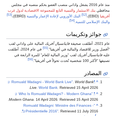
منذ عام 2016 يشغل واداني منصب العضو بحكم منصبه في مجلس
محافظي
بنك الاستثمار والتنمية التابع للمجموعة الاقتصادية لدول غرب
[53]
[52]
أفريقيا
(EBID)،
البنك الأوروپي لإعادة الإعمار والتنمية
(EBRD)،
[54]
والبنك الإسلامي للتنمية
.
جوائز وتكريمات
عام 2021، أطلقت صحيفة
فاينانسيال أفريك
المالية على واداني لقب
[55]
"أفضل وزير للاقتصاد والمالية في أفريقيا".
في عام 2024، أطلقت
عليه
فاينانسيال أفريك
لقب "وزير المالية للعام" للمرة الرابعة في
[56]
تصنيفها "لأكثر 100 شخصية تُحدث تحولاً في أفريقيا".
المصادر
.
World Bank
"Romuald Wadagni - World Bank Live"
^
.
Live
.
World Bank
. Retrieved
15 April
2026
.
"Who Is Romuald Wadagni? - Modern Ghana"
^
.
Modern Ghana
. 14 April 2026
. Retrieved
15 April
2026
"Romuald Wadagni: Ministre des Finances -
^
.
Présidentielle 2016"
. Retrieved
11 July
2016