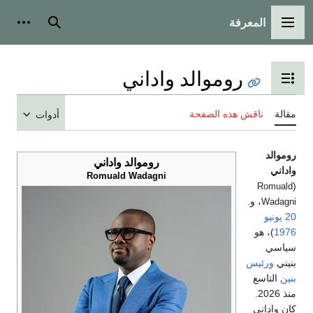
المعرفة
القائمة الرئيسية
بحث
أدوات
روموالد واداني
تبديل عرض جدول المحتويات
مقالة
ناقش هذه الصفحة
أدوات
روموالد
روموالد واداني
واداني
Romuald Wadagni
(
Romuald
، و.
Wadagni
20 يونيو
1976
)، هو
سياسي
بنيني
ورئيس
بنين
التاسع
منذ 2026.
كان واداني