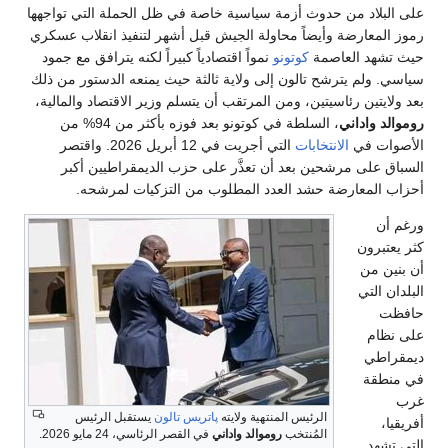
على البلاد من حدوث أزمة سياسية خاصة في ظل الحملة التي تواجهها
رموز المعارضة وأيضاً محاولة الجيش قبل أشهر لتنفيذ انقلاب عسكري
حيث تشهد العاصمة
كوتونو
نمواً اقتصادياً كبيراً لكنه يترافق مع جمود
سياسي. ولم يترشح تالون إلى ولاية ثالثة حيث يمنعه الدستور من ذلك
بعد ولايتين رئاسيتين، ومن المرتقب أن يتسلم وزير الاقتصاد والمالية،
روموالد واداني
، السلطة في كوتونو بعد فوزه بأكثر من 94% من
الأصوات في
الانتخابات
التي أجريت في 12 أبريل 2026. واقتصر
السباق على مرشحين بعد أن تعذَّر على حزب الديمقراطيين أكبر
أحزاب المعارضة حشد العدد المطلوب من التزكيات لمرشحه.
ورغم أن
كثر يعتبرون
أن بنين من
البلدان التي
حافظت
على نظام
ديمقراطي
في منطقة
غرب
الرئيس المنتهية ولايته
پاتريس تالون
يستقبل الرئيس
أفريقيا،
المُنتخب
روموالد واداني
في القصر الرئاسي، 24 مايو 2026.
التي تشهد