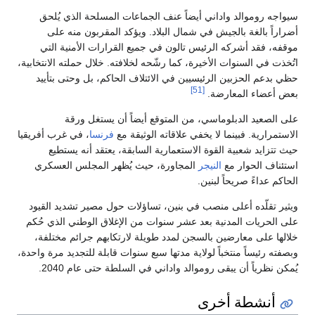
سيواجه روموالد واداني أيضاً عنف الجماعات المسلحة الذي يُلحق
أضراراً بالغة بالجيش في شمال البلاد. ويؤكد المقربون منه على
موقفه، فقد أشركه الرئيس تالون في جميع القرارات الأمنية التي
اتُخذت في السنوات الأخيرة، كما رشّحه لخلافته. خلال حملته الانتخابية،
حظي بدعم الحزبين الرئيسيين في الائتلاف الحاكم، بل وحتى بتأييد
[51]
بعض أعضاء المعارضة.
على الصعيد الدبلوماسي، من المتوقع أيضاً أن يستغل ورقة
الاستمرارية. فبينما لا يخفي علاقاته الوثيقة مع
فرنسا
، في غرب أفريقيا
حيث تتزايد شعبية القوة الاستعمارية السابقة، يعتقد أنه يستطيع
استئناف الحوار مع
النيجر
المجاورة، حيث يُظهر المجلس العسكري
الحاكم عداءً صريحاً لبنين.
ويثير تقلّده أعلى منصب في بنين، تساؤلات حول مصير تشديد القيود
على الحريات المدنية بعد عشر سنوات من الإغلاق الوطني الذي حُكم
خلالها على معارضين بالسجن لمدد طويلة لارتكابهم جرائم مختلفة،
وبصفته رئيساً منتخباً لولاية مدتها سبع سنوات قابلة للتجديد مرة واحدة،
يُمكن نظرياً أن يبقى روموالد واداني في السلطة حتى عام 2040.
أنشطة أخرى