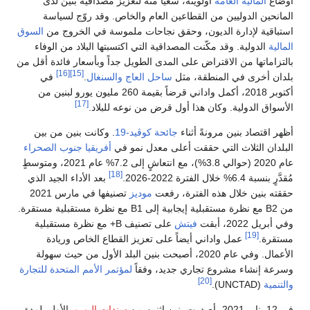
أوضاع
المالية العامة
أولويته، سعياً منه لتعزيز مصداقية بنين لدى
المانحين الدوليين من القطاعين العام والخاص. وقد روّج لسياسة
استباقية لإدارة الديون، وحقق نجاحات ملموسة في الخروج من
السوق
المالية
الدولية. وقد مكّنت المصداقية التي اكتسبتها البلاد من الوفاء
بالتزاماتها من الاقتراض على المدى الطويل جداً وبأسعار فائدة أقل من
[16]
[15]
بلدان أخرى في المنطقة، مثل
ساحل العاج
والسنغال
.
في
أكتوبر 2018، أكمل واداني قرضاً بقيمة 260 مليون يورو لبنين من
[17]
الأسواق الدولية. وكان هذا أول قرض من نوعه للبلاد.
أظهر اقتصاد بنين مرونةً أثناء
جائحة كوڤيد-19
. وكانت بنين من بين
البلدان الثلاث التي حققت أعلى معدل نمو في
أفريقيا جنوب الصحراء
عام 2020 (حوالي 3.8%)، مع انتعاشٍ إلى 7.2% عام 2021، ومتوسطٍ
[18]
مُقدَّرٍ بنسبة 6.4% خلال الفترة 2022-2026.
بعد الأداء الجيد الذي
حققته بنين خلال هذه الفترة، رفعت
موديز
تصنيفها في مارس 2021
من B2 مع نظرة مستقبلية إيجابية إلى B1 مع نظرة مستقبلية مستقرة.
وفي أبريل 2022، أبقت
فيتش
على تصنيف B+ مع نظرة مستقبلية
[19]
مستقرة.
عمل واداني أيضاً على تعزيز القطاع الخاص وريادة
الأعمال. وفي عام 2020، أصبحت بنين البلد الأول من حيث سهولة
وسرعة إنشاء مشروع تجاري جديد، وفقاً
لمؤتمر الأمم المتحدة للتجارة
[20]
والتنمية
(UNCTAD).
في 12 يناير 2021، أصدرت بنين اثنين من
سندات اليورو
. الأول، لمدة