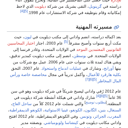
للإدارة
حيث حصل على الماجستير في المالية، وتخرج بتفوق. أثناء
دراسته في
گرينوبل
، التقى بشريك من شركة
ديلويت
الذي لاحظ
[4]
[5]
إمكانياته وقام بتوظيفه في شركة الاستشارات عام 1998.
مسيرته المهنية
بعد اكماله دراسته، انضم واداني إلى مكتب ديلويت في
ليون
، حيث
[5]
مكث أربع سنوات وأصبح مشرفاً.
عام 2003، اجتاز
اختبار المحاسبين
القانونيين المعتمدين الموحد
في الولايات المتحدة، وغادر فرنسا إلى
الولايات المتحدة. في
بوسطن
، انضم إلى مكتب ديلويت كمدير تدقيق،
وبقي هناك لمدة ثلاث سنوات حتى عام 2006. عمل مع شركات من
بينها
أورانج
، وشارك في
عمليات اندماج واستحواذ
. عام 2007، التحق
بكلية هارڤرد للأعمال
، وأكمل تدريباً في مجال
محاصصة خاصة
ورأس
[7]
[6]
[5]
المال المخاطر
.
عام 2012 رُقي واداني ليصبح شريكاً في شركة ديلويت وهو في سن
[4]
[8]
[5]
36 عاماً.
شارك واداني في هيكلة أنشطة شركة ديلويت في
[
مطلوب توضيح
]
المنطقة،
والتي شملت عام 2012 كلاً من
ساحل العاج
،
السنغال
،
بنين
،
الگابون
،
الكونغو
،
غينيا الاستوائية
،
الكونغو الديمقراطية
،
المغرب
،
الجزائر
،
وتونس
. وفي الكونغو الديمقراطية، عام 2012 افتتح
واداني مكاتب ديلويت في
كينشاسا
ولوبومباشي
. وبصفته مدير