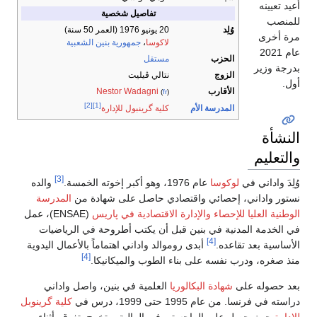
أُعيد تعيينه
تفاصيل شخصية
للمنصب
وُلِد
20 يونيو 1976
(العمر 50 سنة)
مرة أخرى
لاكوسا
،
جمهورية بنين الشعبية
عام 2021
الحزب
مستقل
بدرجة وزير
الزوج
نتالي ڤيليت
أول.
الأقارب
Nestor Wadagni
(
fr
)
[2]
[1]
المدرسة الأم
كلية گرينبول للإدارة
النشأة
والتعليم
[3]
وُلِدَ واداني في
لوكوسا
عام 1976، وهو أكبر إخوته الخمسة.
والده
نستور واداني، إحصائي واقتصادي حاصل على شهادة من
المدرسة
الوطنية العليا للإحصاء والإدارة الاقتصادية في پاريس
(ENSAE)، عمل
في الخدمة المدنية في بنين قبل أن يكتب أطروحة في الرياضيات
[4]
الأساسية بعد تقاعده.
أبدى روموالد واداني اهتماماً بالأعمال اليدوية
[4]
منذ صغره، ودرب نفسه على بناء الطوب والميكانيكا.
بعد حصوله على
شهادة البكالوريا
العلمية في بنين، واصل واداني
دراسته في فرنسا. من عام 1995 حتى 1999، درس في
كلية گرينوبل