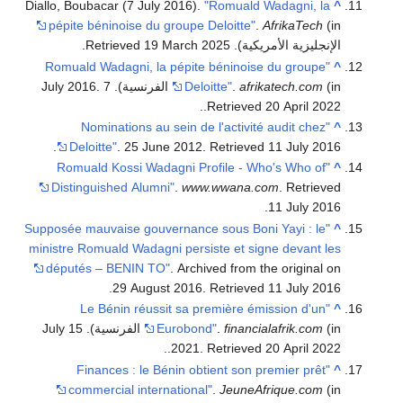
Diallo, Boubacar (7 July 2016).
"Romuald Wadagni, la
^
pépite béninoise du groupe Deloitte"
.
AfrikaTech
(in
الإنجليزية الأمريكية)
. Retrieved
2025
19 March
.
"Romuald Wadagni, la pépite béninoise du groupe
^
(in الفرنسية). 7 July 2016
afrikatech.com
.
Deloitte"
.
.
.
Retrieved
20 April
2022
"Nominations au sein de l'activité audit chez
^
.
Deloitte"
. 25 June 2012
. Retrieved
11 July
2016
"Romuald Kossi Wadagni Profile - Who's Who of
^
Distinguished Alumni"
.
www.wwana.com
. Retrieved
.
11 July
2016
"Supposée mauvaise gouvernance sous Boni Yayi : le
^
ministre Romuald Wadagni persiste et signe devant les
députés – BENIN TO"
. Archived from the original on
.
29 August 2016
. Retrieved
11 July
2016
"Le Bénin réussit sa première émission d'un
^
financialafrik.com
.
Eurobond"
(in الفرنسية). 15 July
.
.
2021
. Retrieved
20 April
2022
"Finances : le Bénin obtient son premier prêt
^
commercial international"
.
JeuneAfrique.com
(in