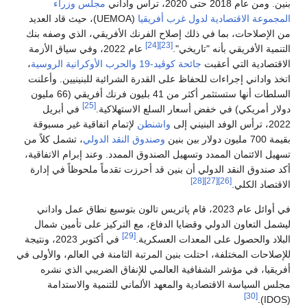
بنين. ومن عام 2018 حتى 2020، ترأس واداني
مجلس وزراء
المجموعة الاقتصادية لدول غرب أفريقيا
(UEMOA)، حيث قاد العديد
من الإصلاحات، بما في ذلك إصلاح الفرنك الأفريقي، الذي وصفه بنك
[24]
[23]
التنمية الأفريقي بأنه "تاريخي".
عام 2022، وفي سياق الأزمة
الاقتصادية التي أعقبت
جائحة كوڤيد-19
والحرب الأوكرانية الروسية
،
اتخذ واداني إجراءات للحفاظ على القدرة الشرائية للبنينيين. وأعلنت
السلطات أنها ستستثمر أكثر من 41 بليون فرنك أفريقي (66 مليون
[25]
دولار أمريكي) في خفض أسعار السلع الاستهلاكية.
في أبريل
2022، ترأس الوفد البنيني إلى
واشنطن
لإتمام اتفاقية غير مسبوقة
بقيمة 700 مليون دولار بين بنين
وصندوق النقد الدولي
، تشمل كلاً من
تسهيل الائتمان الممدد وتسهيل الصندوق الممدد. وعند إبرام الاتفاقية،
أكد صندوق النقد الدولي أن بنين قد أحرزت تقدماً ملحوظاً في إدارة
[28]
[27]
[26]
الاقتصاد الكلي.
في أوائل عام 2023، قام پاتريس تالون بتوسيع نطاق عمل واداني
ليشمل التعاون الدولي وقضايا الدفاع، مع التركيز على تأمين شمال
[29]
البلاد والحصول على المعدات العسكرية.
في أكتوبر 2023، ونتيجة
للإصلاحات المختلفة، احتلت بنين المرتبة الثامنة في العالم، والأولى في
أفريقيا، في مؤشر الشفافية العالمي للإنفاق الضريبي الذي نشره
مجلس السياسة الاقتصادية والمعهد الألماني للتنمية والاستدامة
[30]
(IDOS).