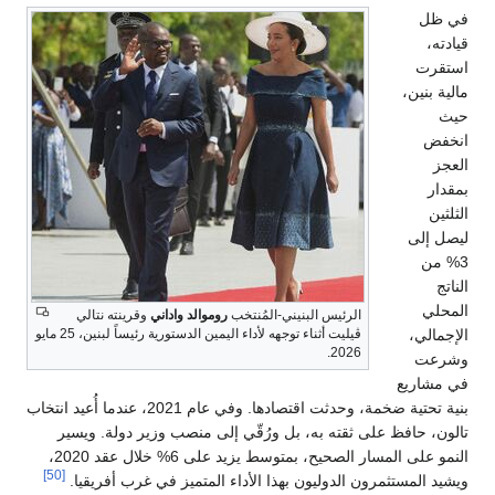
في ظل
قيادته،
استقرت
مالية بنين،
حيث
انخفض
العجز
بمقدار
الثلثين
ليصل إلى
3% من
الناتج
المحلي
الرئيس البنيني-المُنتخب
روموالد واداني
وقرينته نتالي
الإجمالي،
ڤيليت أثناء توجهه لأداء اليمين الدستورية رئيساً لبنين، 25 مايو
2026.
وشرعت
في مشاريع
بنية تحتية ضخمة، وحدثت اقتصادها. وفي عام 2021، عندما أُعيد انتخاب
تالون، حافظ على ثقته به، بل ورُقّي إلى منصب وزير دولة. ويسير
النمو على المسار الصحيح، بمتوسط يزيد على 6% خلال عقد 2020،
[50]
ويشيد المستثمرون الدوليون بهذا الأداء المتميز في غرب أفريقيا.