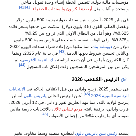
مؤسسات مالية دولية. تتضمن الخطة إنشاء وحدة تمويل مناخي
[42]
[41]
واستخدام آليات مثل
أرصدة الكربون
والسندات الخضراء
.
في يناير 2025، أصدرت بنين سندات دولية بقيمة 500 مليون دولار.
وبفضل الطلب القوي (3.5 بليون دولار)، تمكنت من جمعها بسعر فائدة
8.625%، وهو أقل من النطاق الأولي الذي تراوح بين 9.25%
و9.375%. وفي الوقت نفسه، حصلت على قرض بقيمة 500 مليون
دولار من
دويتشه بنك
، مما مكنها من إعادة شراء سندات اليورو 2032
[43]
وبالتالي تحسين شروط ديونها العامة.
في بداية عام 2025، وبينما
كان الكثيرون يأملون في أن يتقدم لرئاسة
بنك التنمية الأفريقي
، لم
[44]
يكن من بين المرشحين المسجلين وقت إغلاق باب التسجيل.
الرئيس-المُنتخب 2026
في سبتمبر 2025، رُشح واداني من قبل الائتلاف الحاكم في
الانتخابات
[45]
الرئاسية البنينية 2026
.
أعلن الرئيس الحالي
پاتريس تالون
أنه لن
يترشح لولاية ثالثة، مما مهد الطريق لفوز واداني. في 12 أبريل 2026،
فازت واداني، برفقة نائبته
مريم تشابي تالاتا
، بالانتخابات بأربعة ملايين
[46]
صوت، أي ما يقارب 94% من إجمالي الأصوات.
يستعد
رئيس بنين
پاتريس تالون
لمغادرة منصبه وسط مخاوف تخيم