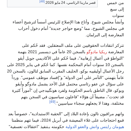
[48]
من خمس
قصر مارينا الرئاسي، 24 مايو 2026.
إلى سبع
سنوات
وأنشأ مجلس شيوخ. وأتاح هذا الإصلاح للرئيس أسساً لترشيح أعضاء
في مجلس الشيوخ، مما "وضع حواجز جديدة" أمام دخول أحزاب
المعارضة إلى البرلمان.
تتركز انتقادات الحقوقيين على ملف المعتقلين. فقد حُكم على
المعارضة
ريكيا مادوگو
بالسجن 20 عاماً في ديسمبر 2021 بتهمة
"التواطؤ في أعمال إرهابية"، فيما حُكم على الأكاديمي جويل أيڤو
بالسجن 10 سنوات أمام المحكمة نفسها. كما حُكم في يناير 2025 على
رجل الأعمال أوليڤييه بوكو، الحليف المقرب السابق لتالون، بالسجن 20
عاماً بتهمتي "التآمر على أمن الدولة" و"إفساد موظف عمومي". ورداً
على سؤال عن عفو رئاسي محتمل قبل الأحد يشمل مادوگو وأيڤو
وبوكو، قال الناطق باسم الحكومة ولفرد هونگبيدجي إن "أموراً كثيرة
قد تحدث"، مضيفاً أن هؤلاء "فاعلون سياسيون في السجن بتهم
[49]
مختلفة، وهذا لا يجعلهم سجناء سياسيين".
واتهم مراقبون تالون بإعادة البلاد إلى "الحقبة الاستبدادية"، خصوصاً بعد
قمع احتجاجات على غلاء المعيشة في أبريل 2024، فيما تتهم منظمتا
هيومان رايتس واتش
والعفو الدولية
حكومته بـتنفيذ "اعتقالات تعسفية"