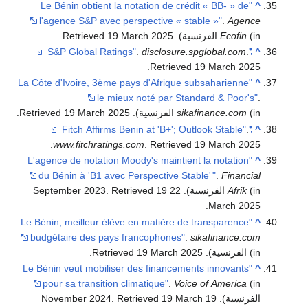
"Le Bénin obtient la notation de crédit « BB- » de
^
l'agence S&P avec perspective « stable »"
.
Agence
(in الفرنسية)
Ecofin
. Retrieved
2025
19 March
.
.
disclosure.spglobal.com
.
"S&P Global Ratings"
^
.
Retrieved
19 March
2025
"La Côte d'Ivoire, 3ème pays d'Afrique subsaharienne
^
le mieux noté par Standard & Poor's"
.
(in الفرنسية)
sikafinance.com
. Retrieved
2025
19 March
.
.
"Fitch Affirms Benin at 'B+'; Outlook Stable"
^
.
www.fitchratings.com
. Retrieved
19 March
2025
"L'agence de notation Moody's maintient la notation
^
du Bénin à 'B1 avec Perspective Stable'
"
.
Financial
(in الفرنسية). 22 September 2023
Afrik
19
. Retrieved
.
March
2025
"Le Bénin, meilleur élève en matière de transparence
^
budgétaire des pays francophones"
.
sikafinance.com
(in الفرنسية)
. Retrieved
2025
19 March
.
"Le Bénin veut mobiliser des financements innovants
^
pour sa transition climatique"
.
Voice of America
(in
الفرنسية). 19 November 2024
19 March
. Retrieved