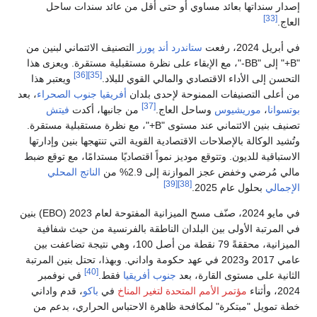
إصدار سنداتها بعائد مساوي أو حتى أقل من عائد سندات ساحل
[33]
العاج.
في أبريل 2024، رفعت
ستاندرد أند پورز
التصنيف الائتماني لبنين من
"B+" إلى "BB-"، مع الإبقاء على نظرة مستقبلية مستقرة. ويعزى هذا
[36]
[35]
التحسن إلى الأداء الاقتصادي والمالي القوي للبلاد.
ويعتبر هذا
من أعلى التصنيفات الممنوحة لإحدى بلدان
أفريقيا جنوب الصحراء
، بعد
[37]
بوتسوانا
،
موريشيوس
وساحل العاج.
من جانبها، أكدت
فيتش
تصنيف بنين الائتماني عند مستوى "B+"، مع نظرة مستقبلية مستقرة.
وتُشيد الوكالة بالإصلاحات الاقتصادية القوية التي تنتهجها بنين وإدارتها
الاستباقية للديون. وتتوقع موديز نمواً اقتصاديًا مستدامًا، مع توقع ضبط
مالي مُرضي وخفض عجز الموازنة إلى 2.9% من
الناتج المحلي
[39]
[38]
الإجمالي
بحلول عام 2025.
في مايو 2024، صنّف مسح الميزانية المفتوحة لعام 2023 (EBO) بنين
في المرتبة الأولى بين البلدان الناطقة بالفرنسية من حيث شفافية
الميزانية، محققةً 79 نقطة من أصل 100، وهي نتيجة تضاعفت بين
عامي 2017 و2023 في عهد حكومة واداني. وبهذا، تحتل بنين المرتبة
[40]
الثانية على مستوى القارة، بعد
جنوب أفريقيا
فقط.
في نوفمبر
2024، وأثناء
مؤتمر الأمم المتحدة لتغير المناخ
في
باكو
، قدم واداني
خطة تمويل "مبتكرة" لمكافحة ظاهرة الاحتباس الحراري، بدعم من