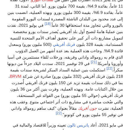
11 عاماً، بفائدة 4.9%، بقيمة 700 مليون يورو. أما الثاني، لمدة 31
عاماً، بفائدة 6.9%، بقيمة 300 مليون يورو. وبهذه العملية، انضمت بنين
إلى عدد محدود من البلدان الناشئة المصدرة لسندات اليورو المقومة
[18]
باليورو والتي تتجاوز مدة استحقاقها 30 عاماً.
في يوليو 2021، نفذت
بنين عمليةً هامةً لتصبح أول بلد أفريقي يُصدر سندات يورو مخصصة
لتمويل مشاريع ذات أثر كبير على تحقيق أهداف الأمم المتحدة للتنمية
المستدامة، بقيمة 328 بليون
فرنك أفريقي
(500 مليون يورو) وبمعدل
فائدة 4.9%. وجاءت هذه العملية بعد عدة أشهر من العمل الدؤوب
الذي قام به روموالد واداني وفريقه، ورحلات للقاء مستثمرين في آسيا
[21]
وأوروپا وأمريكا.
في 29 نوفمبر 2021، سددت البلاد جزءاً من ديونها
[22]
مبكراً،
استكملت بنين عملية السداد المبكر لشريحة سندات بقيمة
218 بليون فرنك أفريقي (332 مليون يورو) صادرة عن شركة
BRVM
،
بما في ذلك سندات بقيمة تزيد عن 150 بليون فرنك أفريقي أُصدرت
من خلال اكتتابات عامة. وبهذه العملية، وفرت بنين أكثر من 36 بليون
فرنك أفريقي (حوالي 55 مليون يورو) من الفوائد غير المستحقة،
والتي ضُخت مباشرة في مشاريع ذات أثر اجتماعي متنوع. وعقب هذه
العملية، نشرت
جون أفريك
مقالاً بعنوان "كيف ساهم روموالد واداني
[22]
في توفير 55 مليون يورو في كوتونو".
في مايو 2021، أعاد
پاتريس تالون
تعيينه وزيراً للاقتصاد والمالية في