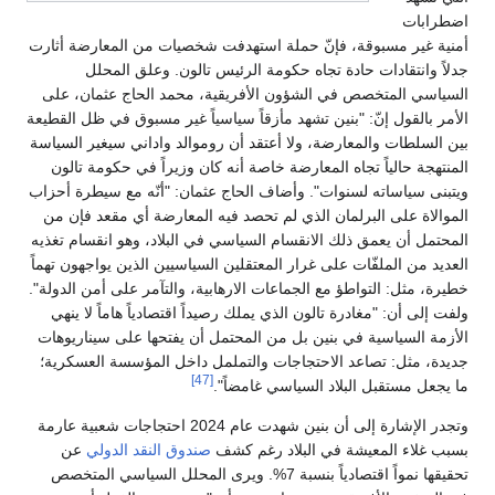
اضطرابات
أمنية غير مسبوقة، فإنّ حملة استهدفت شخصيات من المعارضة أثارت
جدلاً وانتقادات حادة تجاه حكومة الرئيس تالون. وعلق المحلل
السياسي المتخصص في الشؤون الأفريقية، محمد الحاج عثمان، على
الأمر بالقول إنّ: "بنين تشهد مأزقاً سياسياً غير مسبوق في ظل القطيعة
بين السلطات والمعارضة، ولا أعتقد أن روموالد واداني سيغير السياسة
المنتهجة حالياً تجاه المعارضة خاصة أنه كان وزيراً في حكومة تالون
ويتبنى سياساته لسنوات". وأضاف الحاج عثمان: "أنّه مع سيطرة أحزاب
الموالاة على البرلمان الذي لم تحصد فيه المعارضة أي مقعد فإن من
المحتمل أن يعمق ذلك الانقسام السياسي في البلاد، وهو انقسام تغذيه
العديد من الملفّات على غرار المعتقلين السياسيين الذين يواجهون تهماً
خطيرة، مثل: التواطؤ مع الجماعات الارهابية، والتآمر على أمن الدولة".
ولفت إلى أن: "مغادرة تالون الذي يملك رصيداً اقتصادياً هاماً لا ينهي
الأزمة السياسية في بنين بل من المحتمل أن يفتحها على سيناريوهات
جديدة، مثل: تصاعد الاحتجاجات والتململ داخل المؤسسة العسكرية؛
[47]
ما يجعل مستقبل البلاد السياسي غامضاً".
وتجدر الإشارة إلى أن بنين شهدت عام 2024 احتجاجات شعبية عارمة
بسبب غلاء المعيشة في البلاد رغم كشف
صندوق النقد الدولي
عن
تحقيقها نمواً اقتصادياً بنسبة 7%. ويرى المحلل السياسي المتخصص