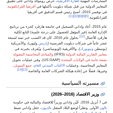
الممارسات المهنية
للقارة الأفريقية
، حرص روموالد واداني على تطبيق
المعايير الدولية من قبل شبكة ديلويت بأكملها في
أفريقيا الفرانكفونية
.
في نوفمبر 2015، أصبح رئيس قسم التدقيق في أفريقيا
[11]
[10]
[6]
[9]
[5]
الفرانكفونية.
عام 2015، أعاد واداني التسجيل في جامعة هارڤرد كجزء من برنامج
الإدارة العامة (غير المؤهل للحصول على درجة علمية) التابع لكلية
[12]
هارڤرد للأعمال.
بحلول عام 2016، كان قد اكتسب خبر تمتد لسبعة
عشر عاماً في شركات ديلويت الفرنسية (
پاريس
وليون)، والأمريكية
(بوسطن
ونيويورك
)، والأفريقية (لوبومباشي). ويُعرف بخبرته في
معايير التقارير المالية الدولية
(IFRS)
والمبادئ المحاسبية المقبولة
بصفة عامة في الولايات المتحدة
(US GAAP)، وفي عمليات تحويل
المعايير المحاسبية، وعمليات
الاكتتاب المبدئي العام
،
جمع التمويل
،
[14]
[13]
وغيرها، فضلًا عن إعادة هيكلة الشركات العامة والخاصة.
مسيرته السياسية
وزير الاقتصاد (2016–2026)
في 7 أبريل 2016، عُيّن واداني وزيراً للاقتصاد والمالية في حكومة
تالون
الأولى. ونظراً لوضع البلاد المثقل
بالديون
، جعل واداني ضبط