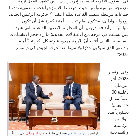
في الشؤون الأفريقية، محمد إدريس، أن "بنين تشهد بالفعل أزمة
مزدوجة سياسية وأمنية حيث شهدت البلاد مؤخراً هجمات دموية نفذتها
جماعات مرتبطة بتنظيم القاعدة لذلك أعتقد أنّ حكومة الرئيس الجديد،
روموالد واداني، ستكون أمام تحديات أمنية كبيرة قبل أن تكون
سياسية". وأضاف إدريس "أن المحاولة الانقلابية الفاشلة التي شهدتها
بنين تسببت في موجة من الاعتقالات الجديدة؛ ما زاد حجم الانقسامات
السياسية. بالتالي أعتقد أنّ الأزمة مزدوجة وتشكل أكبر تحدٍّ أمام
واداغني الذي سيكون حذرًا ولا سيما بعد تحرك الجيش في ديسمبر
2025".
وفي نوفمبر
2025، أقر
البرلمان
بأغلبية 90
صوتاً مقابل
19، تعديلاً
دستورياً مدد
الولايتين
الرئاسية
والتشريعية
الرئيس
پاتريس تالون
يستقبل خليفته
وموالد واداني
في