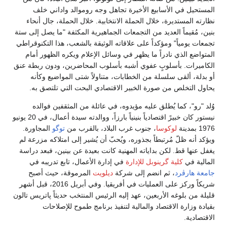
المستحيل في الأسابيع الأخيرة تجاهل وجه روموالد واداني خلف
نظارته المستديرة، خلال الحملة الانتخابية. خلال الحملة، جال أنحاء
بنين، مُقيماً العديد من التجمعات الجماهيرية المكثفة "ما يصل إلى ستة
تجمعات يومياً" ومؤكداً على علاقاته الوثيقة بالشعب، هذا التكنوقراطي
المتواضع الذي نادراً ما يظهر في وسائل الإعلام ويكره الظهور أمام
الكاميرات. بأسلوبٍ عفوي أشبه بأسلوب المحاضرين، ودون ربطة عنق
أو بدلة، ألقى سلسلة من الخطابات، متناولاً شتى المواضيع وكأنه
يحاول التخلص من صورة الخبير الاقتصادي البحت التي تلتصق به.
وُلد "رو"، كما يُطلق عليه مؤيدوه، في عائلة من المثقفين فوالده
نيستور كان خبيرً اقتصادياً بنينياً بارزاً، ووالدته سيدة أعمال، في 20 يونيو
1976 بمدينة
لوكوسا
، جنوب غرب البلاد، بالقرب من
توگو
المجاورة.
ويؤكد أنه ظلّ مُرتبطاً بجذوره، ويُحبّ أن يُشير إلى امتلاكه مزرعة لم
يغفل عنها قط. لكن بداياته المهنية كانت بعيدة عن بينين، فبعد دراسة
المالية في
كلية گرينوبل للإدارة
في إدارة الأعمال، تابع تدريبه في
جامعة هارڤرد
، ثم انضم إلى شركة
ديلويت
المرموقة، حيث أصبح
شريكاً وركز على العمليات في أفريقيا. وفي أبريل 2016، قبل أشهر
قليلة من بلوغه الأربعين، عهد إليه الرئيس المنتخب حديثاً پاتريس تالون
بقيادة وزارة الاقتصاد والمالية لتنفيذ برنامج طموح للإصلاحات
الاقتصادية.