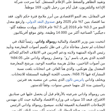
وتقييد التظاهر والضغط على الإعلام المستقل. كما سرحت شركة
الإذاعة والتلفزيون، قبل أيام من رحيل تالون، 169 موظفاً.
في المقابل، يعد النمو الاقتصادي من أبرز ملامح فترة حكم تالون. فقد
نما اقتصاد بنين 7% عام 2025 وفق
صندوق النقد الدولي
، وارتفع معدل
النمو من 3.3% عام 2016 إلى 7.5% عام 2024، وولدت منطقة گلو-
دجيگبي" الصناعية أكثر من 14.000 وظيفة، وفق موقع أفريكانيوز.
انتخبت بنين وزير الاقتصاد والمالية
روموالد واداني
، رئيساً للبلاد في
انتخابات لم تحمل مفاجأة تذكر، في ظل تكميم أصوات المعارضة وتأييد
رئيس الدولة المنتهية ولايته ودعم الحزبين في الائتلاف الحاكم للحاكم
الجديد الذي يعرف باسم "رو". وحصل روموالد واداني على 94.05%
من أصوات الناخبين، مقابل هزيمة منافسه الوحيد، مرشح المعارضة
المعتدل پول هونكبي، والذي هنأ الفائز، في انتخابات بلغت نسبة
المشاركة فيها 58.75%، بحسب اللجنة الوطنية المستقلة للانتخابات.
ويخلف واداني
پاتريس تالون
الذي يتنحى عن منصبه بعد فترتين
رئاسيتين مدة كل منهما خمس سنوات، وفقاً للدستور.
بنى روموالد واداني شرعيته بالأرقام قبل أن يحصل عليها في صناديق
الاقتراع، فبعد 10 سنوات في وزارة الاقتصاد والمالية حيث كان مهندس
الإصلاحات الاقتصادية العميقة لبلاده، سيصبح روموالد واداني الرئيس
الجديد لبينين. من صالة المطار إلى كوتونو، أكبر مدن البلاد، كان من