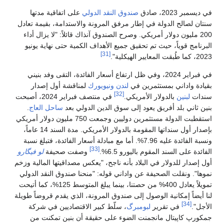
في ديسمبر 2023، صادق
صندوق النقد الدولي
على اتفاقية مدتها
سنتان لصالح الدولة في إطار مرفق المرونة والاستدامة، بقيمة تعادل
200 مليون دولار أمريكي. وصرح الصندوق آنذاك قائلاً: "لا يزال أداء
البرنامج قوياً، حيث تم تحقيق جميع الأهداف الكمية حتى نهاية يونيو
[31]
2023، كما طُبقت المعايير الهيكلية".
في فبراير 2024، وفي ظل ارتفاع أسعار الفائدة، التقى وفد بنيني
بقيادة واداني بمستثمرين في
لندن
ونيويورك
لمناقشة أول إصدار
[32]
سندات
لبنين
بالدولار الأمريكي.
في منتصف فبراير 2024، أصبحت
بنين ثاني بلد أفريق يعود إلى سوق الدين الدولي بعد
ساحل العاج
.
استقطبت الدولة مستثمرين دوليين وجمعت 750 مليون دولار أمريكي
بإصدار أول سنداتها المقومة بالدولار الأمريكي. مدة السند 14 عاماً،
ونسبة الفائدة عليه 7.96%. أما مع مبادلة أسعار الفائدة، فتبلغ نسبة
[33]
الفائدة على السند المقوم باليورو 6.5%.
وصفت صحيفة
لو فيگارو
أول إصدار للدولار في البلاد بأنه ناجح، "يعكس مصداقيتها المالية وزخم
نموها". ونقلت الصحيفة عن واداني قوله: "منحنا صندوق النقد الدولي
تمويلاً يعادل 400% من حصتنا، بينما يبلغ المتوسط ​​125%، كما أتيحت
لنا أيضاً إمكانية الوصول إلى صندوق المرونة، الذي يقدم قروضاً طويلة
[34]
الأجل".
في تقرير
لبومبرگ
، سلّط كبير الاقتصاديين في شركة
جمكورپ كاپيتال مانجمنت الضوء على حقيقة أن بنين تمكنت من