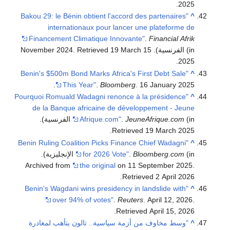
.
2025
"Bakou 29: le Bénin obtient l'accord des partenaires
^
internationaux pour lancer une plateforme de
Financement Climatique Innovante"
.
Financial Afrik
(in الفرنسية). 15 November 2024
19 March
. Retrieved
.
2025
"Benin's $500m Bond Marks Africa's First Debt Sale
^
This Year"
.
Bloomberg
. 16 January 2025.
"Pourquoi Romuald Wadagni renonce à la présidence
^
de la Banque africaine de développement - Jeune
(in الفرنسية)
JeuneAfrique.com
.
Afrique.com"
.
.
Retrieved
19 March
2025
"Benin Ruling Coalition Picks Finance Chief Wadagni
^
Bloomberg.com
.
for 2026 Vote"
(in الإنجليزية).
Archived from
the original
on 11 September 2025
.
.
Retrieved
2 April
2026
"Benin's Wagdani wins presidency in landslide with
^
over 94% of votes"
.
Reuters
. April 12, 2026
.
.
Retrieved
April 15,
2026
^
"وسط مخاوف من أزمة سياسية.. تالون يتأهب لمغادرة