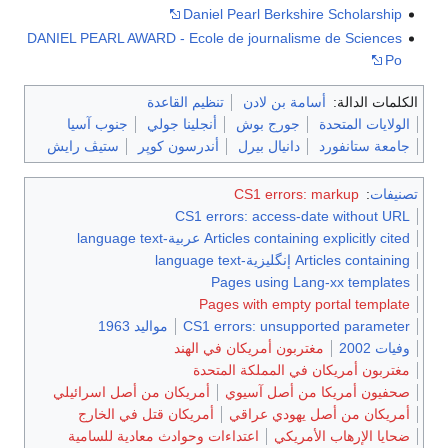
Daniel Pearl Berkshire Scholarship
DANIEL PEARL AWARD - Ecole de journalisme de Sciences
Po
الكلمات الدالة:
أسامة بن لادن
تنظيم القاعدة
الولايات المتحدة
جورج بوش
أنجلينا جولي
جنوب آسيا
جامعة ستانفورد
دانيال بيرل
أندرسون كوپر
ستيڤ رايش
تصنيفات
:
CS1 errors: markup
CS1 errors: access-date without URL
Articles containing explicitly cited عربية-language text
Articles containing إنگليزية-language text
Pages using Lang-xx templates
Pages with empty portal template
CS1 errors: unsupported parameter
مواليد 1963
وفيات 2002
مغتربون أمريكان في الهند
مغتربون أمريكان في المملكة المتحدة
صحفيون أمريكا من أصل آسيوي
أمريكان من أصل اسرائيلي
أمريكان من أصل يهودي عراقي
أمريكان قتل في الخارج
ضحايا الإرهاب الأمريكي
اعتداءات وحوادث معادية للسامية