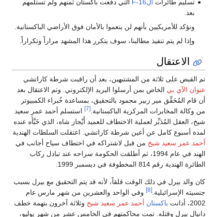
تسليم طائرات
الF-16
التي دفعت باكستان ثمنهم ولم تستلمهم
بعد.
ونؤكد للأمريكيين بأنهم لن ينعموا بالأمان فوق الأراضي الباكستانية.
وإذا لم يتم تنفيذ مطالبنا، سوف يتكرر هذا المشهد مراراً وتكراراً.
الاعتقال
تم القبض على ثلاثة من المشتبهين، بعد أن راقبت شرطة كاراتشي
عنوان الآي بي
الخاص بمن أرسلوا البريد الإلكتروني. وتم الاعتقال بعد
أن قام المُحَقِّق مير زبير محمود بالتحقيق، بمساعدة خُبراء الكمبيوتر
[7]
من وكالة المخابرات المركزية الباكستانية.
استسلم أحمد عمر سعيد
شيخ، العقل المُدَبِّر لعملية الاختطاف للعميد أَيْجاز شاه، الذي خَبَّأَه عنده
لمدة أسبوع كامل عن أعين شرطة كاراتشي. اعتقلت السلطات الهندية
أحمد عمر سعيد شيخ
من قبل لاشتراكه في اختطاف سياح أجانب في
الهند في عام 1994، ثم أطلقت الحكومة سراحه عند تبادل ركاب
الطائرة الهندية رقم 814 المخطوفة في ديسمبر 1999.
كان والد بيرل في ذلك الوقت قلقاً، لأنه قد يتم التحقيق مع بيرل بسبب
[8]
جنسيته الإسرائيلية.
وفي الواحد والعشرين من شهر مارس عام
2002، أدانت
باكستان
أحمد عمر سعيد شيخ
وثلاثة آخرون بتهمة خطف
دانيال بيرل وقتله. تمت محاكمتهم في الخامس عشر من شهر يوليو،