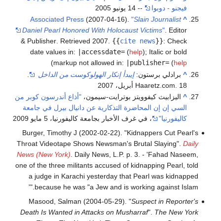
فيجنو - دوبوا
-- 14 يونيو 2005
Associated Press
(2007-04-16).
"
Slain Journalist
^
Daniel Pearl Honored With Holocaust Victims
"
. Editor
& Publisher
. Retrieved 2007
.
{{
cite news
}}
:
Check
date values in:
|accessdate=
(
help
)
;
Italic or bold
)
markup not allowed in:
|publisher=
(
help
^
برادلي برستون:
إيبدأ إنكار الهولوكوست من الداخل
.
Haaretz.com. 18 أبريل، 2007
^
اليزابيث كيفوويتز بوترايت-سيمون،
"أذاع أندرسون كوبر من
السي إن إن المحاضرة التذكارية عن دانيال بيرل في جامعة
كاليفورنيا"
، في غرف الأخبار بجامعة كاليفورنيا، 5 مايو 2009
Burger, Timothy J (2002-02-22). "Kidnappers Cut Pearl's
Throat Videotape Shows Newsman's Brutal Slaying".
Daily
News (New York)
. Daily News, L.P. p. 3.
- 'Fahad Naseem,
one of the three militants accused of kidnapping Pearl, told
a judge in Karachi yesterday that Pearl was kidnapped
because he was "a Jew and is working against Islam."'
Masood, Salman (2004-05-29). "
Suspect in Reporter's
Death Is Wanted in Attacks on Musharraf
".
The New York