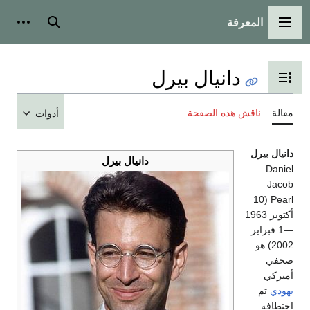
المعرفة
القائمة الرئيسية
بحث
أدوات
دانيال بيرل
تبديل عرض جدول المحتويات
مقالة
ناقش هذه الصفحة
أدوات
دانيال بيرل
دانيال بيرل
Daniel
Jacob
Pearl (10
أكتوبر 1963
—1 فبراير
2002) هو
صحفي
أميركي
يهودي
تم
اختطافه