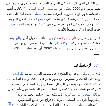
عن الكمان الذي عُثِرَ عليه في الطريق السريع، وقصة أخرى نشرها في
[4]
شهر يونيو عام 2000 تحكى عن
موسيقى البوب الهندية
.
وكانت أشهر
تحقيقاته تدور حول الحروب العرقية بمدينة
البلقان
، حيث أكد على عدم
صحة
المجزرة
المزعومة التي وقعت في
كوسوفو
. كما ناقش الهجوم
الصاروخي الأمريكي المزعوم على مبنى عسكري بمدينة
الخرطوم
،
حيث أثبت أنه كان مصنعاً للأدوية.
قابل بيرل
ماريان فان نيانهوف
، وتزوجها. كانت ماريان تُدين
بالبوذية
،
كما كانت عضو بحركة
سوكا گاكاي
. وُلد ابنهما آدم في باريس في
الثامن والعشرين من شهر مايو عام 2002، أي بعد وفاة أبيه بثلاثة
أشهر.
الإختطاف
كان بيرل على موعد مع الشيخ ء في مطعم القرية بمدينة
كاراتشي
،
وذلك في الثالث والعشرين من شهر يناير عام 2002. وأثناء اتجاهه إلى
هناك، خطفه مجموعة من الرجال المسلحين يطلقونه على أنفسهم
الحركة الوطنية لتحرير باكستان
. اعتقدت هذه الجماعة بيرل بأنه عميل
لوكالة المخابرات المركزية
الأمريكية. ثم أرسلت الجماعة بريداً
إليكترونياً للولايات المتحدة تأمرها بالإفراج عن جميع المُعتَقَلِين
[5]
الباكستانيين، وإرسال شُحنة الطائرات
الـF-16
للحكومة الباكستانية.