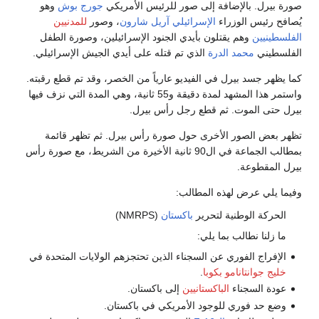
صورة بيرل. بالإضافة إلى صور للرئيس الأمريكي
جورج بوش
وهو
يُصافح رئيس الوزراء
الإسرائيلي
آريل شارون
، وصور
للمدنيين
الفلسطينيين
وهم يقتلون بأيدي الجنود الإسرائيلين، وصورة الطفل
الفلسطيني
محمد الدرة
الذي تم قتله على أيدي الجيش الإسرائيلي.
كما يظهر جسد بيرل في الفيديو عارياً من الخصر، وقد تم قطع رقبته.
واستمر هذا المشهد لمدة دقيقة و55 ثانية، وهي المدة التي نزف فيها
بيرل حتى الموت. ثم قطع رجل رأس بيرل.
تظهر بعض الصور الأخرى حول صورة رأس بيرل. ثم تظهر قائمة
بمطالب الجماعة في ال90 ثانية الأخيرة من الشريط، مع صورة رأس
بيرل المقطوعة.
وفيما يلي عرض لهذه المطالب:
الحركة الوطنية لتحرير
باكستان
(NMRPS)
ما زلنا نطالب بما يلي:
الإفراج الفوري عن السجناء الذين تحتجزهم الولايات المتحدة في
خليج جوانتانامو بكوبا
.
عودة السجناء
الباكستانيين
إلى باكستان.
وضع حد فوري للوجود الأمريكي في باكستان.