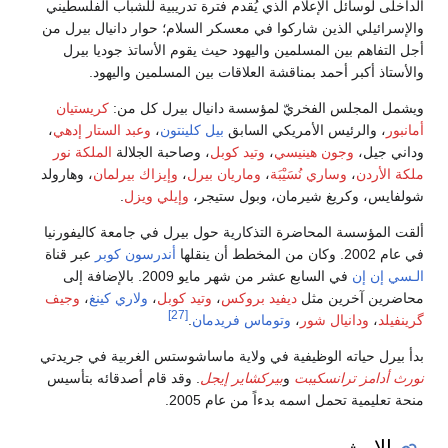
الداخلى لوسائل الإعلام الذي يُقدم فترة تدريبية للشباب الفلسطيني
والإسرائيلي الذين شاركوا في معسكر السلام؛ حوار دانيال بيرل من
أجل التفاهم بين المسلمين واليهود حيث يقوم الأساتذ جوديا بيرل
والأستاذ أكبر أحمد بمناقشة العلاقات بين المسلمين واليهود.
ويشمل المجلس الفخريّ لمؤسسة دانيال بيرل كل من:
كريستيان
أمانبور
، والرئيس الأمريكي السابق
بيل كلينتون
،
وعبد الستار إدهي
،
وداني جيل،
وجون هينيسي
،
وتيد كوبل
، وصاحبة الجلالة
الملكة نور
ملكة الأردن
،
وساري نُسَيْبَة
،
وماريان بيرل
،
وإيزاك بيرلمان
، وهارولد
شولفايس، وكريغ شيرمان، وبول ستيجر،
وإيلي ويزل
.
ألقت المؤسسة المحاضرة التذكارية حول بيرل في جامعة كاليفورنيا
في عام 2002. وكان من المخطط أن ينقلها
أندرسون كوبر
عبر قناة
الـسي إن إن
في السابع عشر من شهر مايو 2009. بالإضافة إلى
محاضرين آخرين مثل
ديفيد بروكس
،
وتيد كوبل
،
ولاري كينغ
،
وجيف
[27]
گرينفيلد
،
ودانيال شور
،
وتوماس فريدمان
.
بدأ بيرل حياته الوظيفية في ولاية ماساشوستس الغربية في جريدتي
نورث أدامز ترانسكيبت
و
بيركشاير إيجل
. وقد قام أصدقائه بتأسيس
منحة تعليمية تحمل اسمه بدءاً من عام 2005.
الإرث