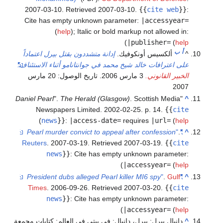
2007-03-10
. Retrieved
2007-03-10
.
{{
cite web
}}
:
Cite has empty unknown parameter:
|accessyear=
(
help
)
;
Italic or bold markup not allowed in:
)
|publisher=
(
help
أ
ب
^
ألكسيس أونكوفيك.
إدانة متشددون بقتل بيرل اعتماداً
على اعترافات خالد شيخ محمد في جوانتانامو أثناء الاستئناف.
الخبير القانوني.
3 مارس 2006. تاريخ الوصول: 20 مارس
2007
Daniel Pearl
".
The Herald (Glasgow)
. Scottish Media
"
^
Newspapers Limited. 2002-02-25. p. 14.
{{
cite
)
news
}}
:
|access-date=
requires
|url=
(
help
Pearl murder convict to appeal after confession
"
.
"
^
Reuters
. 2007-03-19
. Retrieved
2007-03-19
.
{{
cite
news
}}
:
Cite has empty unknown parameter:
)
|accessyear=
(
help
President dubs alleged Pearl killer MI6 spy
"
.
Gulf
"
^
Times
. 2006-09-26
. Retrieved
2007-03-20
.
{{
cite
news
}}
:
Cite has empty unknown parameter:
)
|accessyear=
(
help
^
دانيال بيرل: بيرل، دانيال: في بيتي في العالم: كتابات مجمعة