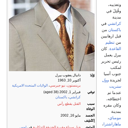
وتعذيبه،
وقُتِلَ في
مدينة
كراتشي
في
باكستان
من
قبل ارهابيين
من
تنظيم
القاعدة
. كان
بيرل يعمل
رئيس تحرير
لمكتب
جنوب آسيا
وُلِدَ
دانيال يعقوب بيرل
لجريدة
وول
أكتوبر 10, 1963
برينستون، نيو جيرسي
،
الولايات المتحدة الامريكية
ستريت
توفي
فبراير 1, 2002
(aged 38)
عندما تم
كراتشي
،
باكستان
اختطافه،
سبب
القتل
بقطع رأس
وكان مقره
الوفاة
بمدينة
الجسد
مايو 16, 2002
مومباي
،
اِكتُشِف
ماهاراشترا
،
المثوى
جبل سيناء مقبرة الحديقة التذكارية
في
لوس