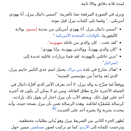
لمدة ثلاثة دقائق و36 ثانية.
ونرى في الصورة المرفقة نصا بالعربية: "اسمي دانيال بيرل، أنا يهودي
أمريكي..." وفيما يلي كلمات بيرل قبل موته:
"اسمي دانيال بيرل. أنا يهودي أمريكي من مدينة
إنسينو
، بولاية
كاليفورنيا،
بالولايات المتحدة الأمريكية
."
"لقد جئت... كان والدي من عائلة
صهيونية"
.
"كان والدي يهودياً، ووالدتى يهودية، وانا يهودي".
"تدين عائلتي باليهودية. لقد قمنا بزيارات عائلية عديدة إلى
إسرائيل
".
"هناك شارع في بلدة
بني براك
يحمل اسم جدي الكبير حاييم بيرل،
الذي يُعد واحداً من مؤسسي المدينة".
ووفقاً لما صَرَّح به والد بيرل، لا أحد يعرف الأمر الذي أقرَّهٌ دانيال في
الجملة الأخيرة خارج نطاق العائلة، ومن ثم لا يمكن أن يكون قد أجبره
أحد على قول ذلك. ويعتقد الأب بأن بيرل اختار أن يقول ذلك بإرادته،
كرسالة مُشَفَرَّة لعائلته. وهذه الرسالة تعني بأن بيرل بصحة جيدة، وأنه
[6]
يتحدث بحرية ولا يجبره أحد على الحديث.
يُظهر الجزء الثاني من الشريط بيرل وهو يُدلي بطلبات مختطفيه.
وترجمت كلماته إلى
الأردو
. كما تم تركيب لصور
مسلمين
ميتين حول