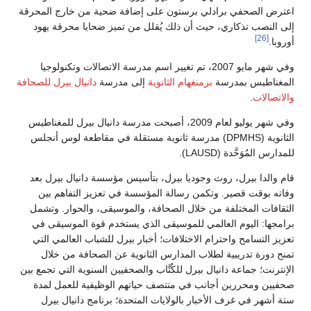
اعترض الصحفي برادلي برستون على إضافة ضحية من خارج المحرقة
إلى النصب تذكاري، حيث أن ذلك يُقلل من تميز ضحايا محرقة يهود
[26]
أوروبا.
وفي شهر مايو 2007، تم تغيير اسم مدرسة الاتصالات وتكنولوجيا
المغناطيس بمدرسة
برمنغهام الثانوية
إلى مدرسة
دانيال بيرل للصحافة
والاتصالات
.
وفي شهر يوليو لعام 2009، أصبحت مدرسة دانيال بيرل للمغناطيس
الثانوية (DPMHS) مدرسة ثانوية مستقلة في مقاطعة لوس أنجلس
للمدارس المُوَحَّدة (LAUSD).
قام والدا بيرل، روث وجوديا بيرل، بتأسيس مؤسسة دانيال بيرل بعد
وفاته بوقت قصير. وتكمن رسالة المؤسسة في تعزيز التفاهم بين
الثقافات المختلفة من خلال الصحافة، والموسيقى، والحوار. وتشمل
برامجها: اليوم العالمي للموسيقى الذي يستخدم قوة الموسيقى في
تعزيز التسامح واحترام الاختلافات؛ أخبار بيرل للشباب العالمي التي
تمنح دورة تدريبية لطلاب المدارس الثانوية عن الصحافة من خلال
الإنترنت؛ جماعة دانيال بيرل للكُتَّاب والصحفيين السنوية التي تجمع بين
صحفيين ومحررين أجانب في منتصف حياتهم الوظيفية للعمل لمدة
ستة أشهر في غرف الأخبار بالولايات المتحدة؛ برنامج دانيال بيرل