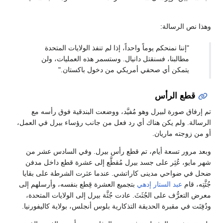
وهذا نص الرسالة:
"إننا نمنحكم يوماً واحداً، إذا لم تنفذ الولايات المتحدة
مطالبنا، فسنقتل دانيال. وستسمر هذه العمليات، ولن
يتمكن أي صحفي أمريكي من دخول باكستان."
قطع الرأس
تم إرفاق صورة لبيرل وهو مُفيَّد، ووضعت البندقية فوق رأسه مع
الرسالة. ولم يكن هناك أي رد فعل من جانب رؤساء بيرل في العمل،
أو من زوجته ماريان.
وبعد مرور تسعة أيام، تم قطع رأس بيرل. وفي السادس عشر من
شهر مايو، عُثِر على جسد بيرل مُقطَّع إلى عشرة قطع داخل مدفن
ضحل في ضواحي مدينى كاراتشي. عندما عثرت الشرطة على بقايا
جُثَّتِه، قام
عبد الستار إدهي
بتجميع العشرة قِطع بنفسه، وأرسلهم إلى
معرض التعرُّف على الجُثَثَ. عادت جُثَّة بيرل إلى الولايات المتحدة،
ودُفِنَت في مقبرة الحديقة التذكارية بلوس أنجلس، بولاية كاليفورنيا.