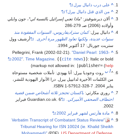
^
على درب دانيال بيرل
^
من الذي قتل دانيال بيرل؟
^
ألان ديرشوفيتز:
*ماذا تعني إسرائيل بالنسبة لي*
، جون وايلي
وأولاده (2006) صـ 279-286
^
دانيال بيرل:
كمان ستراديفاريوس، السنوات المفقودة منذ
سنوات عديدة، ولكنها تعاود الظهور مرة أخرى.
أرشيف وول
ستريت جورنال: 17 أكتوبر 1994.
Pellegrini, Frank (2002-02-21).
"Daniel Pearl: 1963-
^
2002"
.
Time Magazine
.
{{
cite news
}}
:
Italic or bold
)
markup not allowed in:
|publisher=
(
help
أ
ب
^
روث وجوديا بيرل: أنا يهودي: تأملات شخصية مستوحاة
من الكلمات الأخيرة لدانييل بيرل. درا الأنوار اليهودية للنشر،
يناير 2004. ISBN 1-57912-328-7.
^
روري مكارثي:
باكستان تحتجز ثلاثة أشخاص ضمن قضية
اختطاف الصحفي الأميركي.
Guardian.co.uk. 6 فبراير
2002.
^
مادة هآرتس لشهر فبراير 2002
"Verbatim Transcript of Combatant Status Review
^
Tribunal Hearing for ISN 10024 (ie. Khalid Sheikh
Mohammed)"
.
US Department of Defense
.
(PDF)