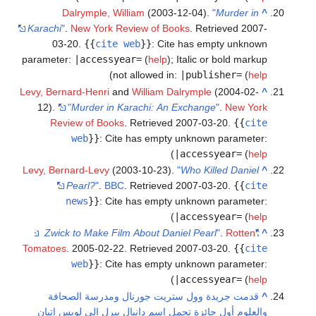
Dalrymple, William
(2003-12-04).
"
Murder in
^
Karachi
"
.
New York Review of Books
. Retrieved
2007-
03-20
.
{{
cite web
}}
:
Cite has empty unknown
parameter:
|accessyear=
(
help
)
;
Italic or bold markup
)
not allowed in:
|publisher=
(
help
Levy, Bernard-Henri
and
William Dalrymple
(2004-02-
^
12).
"
Murder in Karachi: An Exchange
"
.
New York
Review of Books
. Retrieved
2007-03-20
.
{{
cite
web
}}
:
Cite has empty unknown parameter:
)
|accessyear=
(
help
Levy, Bernard-Levy
(2003-10-23).
"
Who Killed Daniel
^
Pearl?
"
.
BBC
. Retrieved
2007-03-20
.
{{
cite
news
}}
:
Cite has empty unknown parameter:
)
|accessyear=
(
help
Zwick to Make Film About Daniel Pearl
"
.
Rotten
"
^
Tomatoes
. 2005-02-22
. Retrieved
2007-03-20
.
{{
cite
web
}}
:
Cite has empty unknown parameter:
)
|accessyear=
(
help
^
قدمت جريدة وول ستريت جورنال ومدرسة الصحافة
والعلوم أول جائزة تحمل اسم دانيال بيرل إلى لويس إتيان