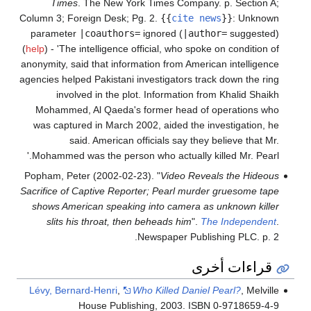
Times
. The New York Times Company. p. Section A;
Column 3; Foreign Desk; Pg. 2.
{{
cite news
}}
:
Unknown
parameter
|coauthors=
ignored (
|author=
suggested)
(
help
)
- 'The intelligence official, who spoke on condition of
anonymity, said that information from American intelligence
agencies helped Pakistani investigators track down the ring
involved in the plot. Information from Khalid Shaikh
Mohammed, Al Qaeda's former head of operations who
was captured in March 2002, aided the investigation, he
said. American officials say they believe that Mr.
Mohammed was the person who actually killed Mr. Pearl.'
Popham, Peter (2002-02-23). "
Video Reveals the Hideous
Sacrifice of Captive Reporter; Pearl murder gruesome tape
shows American speaking into camera as unknown killer
slits his throat, then beheads him
".
The Independent
.
Newspaper Publishing PLC. p. 2.
قراءات أخرى
Lévy, Bernard-Henri
,
Who Killed Daniel Pearl?
, Melville
House Publishing, 2003. ISBN 0-9718659-4-9