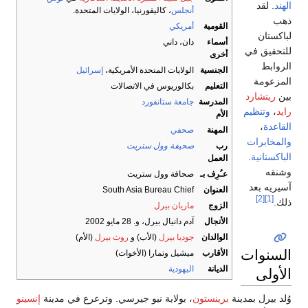
الهند
. لقد
أنجلس
، كاليفورنيا، الولايات المتحدة.
ذهب
القومية
أمريكي
لباكستان
أسماء
دان، داني
للتحقيق في
أخرى
الروابط
الجنسية
الولايات المتحدة الأمريكية،
إسرائيل
المزعومة
التعليم
بكالوريوس في الاتصالات
بين
ريتشارد
المدرسة
جامعة ستانفورد
رايد
،
وتنظيم
الأم
القاعدة
،
المهنة
صحفي
والمخابرات
رب
صحيفة وول ستريت
الباكستانية
.
العمل
وشنقه
عـُرِف بـ
صحافة وول ستريت
آسيريه بعد
العنوان
South Asia Bureau Chief
[2]
[1]
ذلك.
الزوج
ماريان بيرل
الأنجال
آدم دانيال بيرل، و. 28 مايو 2002
الوالدان
جوديا بيرل
(الأب) و
روث بيرل
(الأم)
السنوات
الأقارب
ميشيل وتمارا (الأخوات)
الأولى
الديانة
اليهودية
وُلد بيرل بمدينة
برينستون
، بولاية نيو جيرسي. وترعرع في مدينة
إنسينو