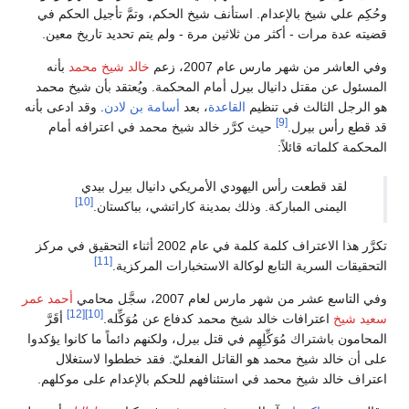
وحُكِم علي شيخ بالإعدام. استأنف شيخ الحكم، وتمَّ تأجيل الحكم في
قضيته عدة مرات - أكثر من ثلاثين مرة - ولم يتم تحديد تاريخ معين.
وفي العاشر من شهر مارس عام 2007، زعم
خالد شيخ محمد
بأنه
المسئول عن مقتل دانيال بيرل أمام المحكمة. ويُعتقد بأن شيخ محمد
هو الرجل الثالث في تنظيم
القاعدة
، بعد
أسامة بن لادن
. وقد ادعى بأنه
[9]
قد قطع رأس بيرل.
حيث كرَّر خالد شيخ محمد في اعترافه أمام
المحكمة كلماته قائلاً:
لقد قطعت رأس اليهودي الأمريكي دانيال بيرل بيدي
[10]
اليمنى المباركة. وذلك بمدينة كاراتشي، بباكستان.
تكرَّر هذا الاعتراف كلمة كلمة في عام 2002 أثناء التحقيق في مركز
[11]
التحقيقات السرية التابع لوكالة الاستخبارات المركزية.
وفي التاسع عشر من شهر مارس لعام 2007، سجَّل محامي
أحمد عمر
[12]
[10]
سعيد شيخ
اعترافات خالد شيخ محمد كدفاع عن مُوَكِّله.
أقَرَّ
المحامون باشتراك مُوَكِّلِهِم في قتل بيرل، ولكنهم دائماً ما كانوا يؤكدوا
على أن خالد شيخ محمد هو القاتل الفعليّ. فقد خططوا لاستغلال
اعتراف خالد شيخ محمد في استئنافهم للحكم بالإعدام على موكلهم.