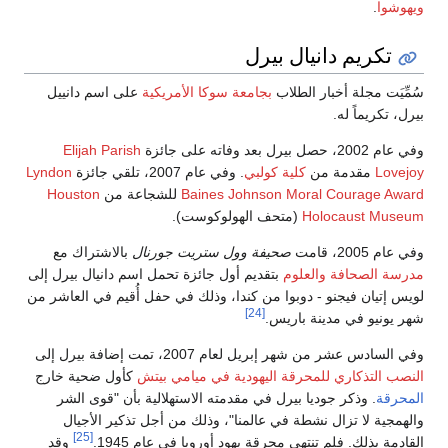
ويهوشوا
.
تكريم دانيال بيرل
سُمِّيَت مجلة أخبار الطلاب
بجامعة سوكا الأمريكية
على اسم دانييل
بيرل، تكريماً له.
وفي عام 2002، حصل بيرل بعد وفاته على جائزة
Elijah Parish
Lovejoy
مقدمة من
كلية كولبي
. وفي عام 2007، تلقي جائزة
Lyndon
Baines Johnson Moral Courage Award
للشجاعة من
Houston
Holocaust Museum
(متحف الهولوكوست).
وفي عام 2005، قامت
صحيفة وول ستريت جورنال
بالاشتراك مع
مدرسة الصحافة والعلوم
بتقديم أول جائزة تحمل اسم دانيال بيرل إلى
لويس إتيان فيجنو - دوبوا من كندا، وذلك في حفل أُقيم في العاشر من
[24]
شهر يونيو في مدينة باريس.
وفي السادس عشر من شهر إبريل لعام 2007، تمت إضافة بيرل إلى
النصب التذكاري للمحرقة اليهودية في ميامي بيتش
كأول ضحية خارج
المحرقة
. وذكر جوديا بيرل في مقدمته الاستهلالية بأن "قوى الشر
والهمجية لا تزال نشطة في عالمنا"، وذلك من أجل تذكير الأجيال
[25]
القادمة بذلك. فلم تنتهي محرقة يهود أوروبا في عام 1945.
وقد