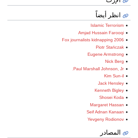
انظر أيضاً
Islamic Terrorism
Amjad Hussain Farooqi
2006 Fox journalists kidnapping
Piotr Stańczak
Eugene Armstrong
Nick Berg
Paul Marshall Johnson, Jr.
Kim Sun-il
Jack Hensley
Kenneth Bigley
Shosei Koda
Margaret Hassan
Seif Adnan Kanaan
Yevgeny Rodionov
المصادر