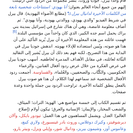
قام والدا بيرل، جوديا وروث، بنشر مجموعة من الردود التي أُرسِلت
إليهم من جميع أنحاء العالم بعنوان؛
أنا يهودي: استنتاجات شخصية نابعة
من الكلمات الأخيرة لدانيال بيرل
(مطابع الأضواء اليهودية). قال بيرل
في شريط الفيديو "والدي يهودي، ووالدتي يهودية، وأنا يهودي". ثم
أضاف معلومة غامضة، وهي أن هناك شارع في إسرائيل بمدينة بني
[6]
براك يحمل اسم جده الكبير، الذي كان واحداً من مؤسسي البلدة.
فهِمت عائلته من هذه المعلومة الأخيرة أن بيرل يُريد التأكيد على أن
هذا هو صوته، ويُبين استعداده للإدلاء بهويته. اندهش جوديا بيرل في
البداية من هذا التصريح، لكنه فهم بعد ذلك أن بيرل يُشير إلى التقاليد
البنَّائة لعائلته، في مقابل الأهداف المدمرة لخاطفيه. أسهب جوديا بيرل
في عرض الفكرة من خلال عرض ردود أفعال الفنانين، والزعماء
الحكوميين، والكُتَّاب، والصحفيين، والعُلماء،
والقساوسة
. أجمعت ردود
الأفعال الشخصية عند سماعهم لهذا الكلام، أن هذا هو صوت بيرل
بالفعل ينطق كلماته الأخيرة. تراوحت الردود بين جملة واحدة وعدة
صفحات.
تم تقسيم الكتاب إلى خمسة مواضيع هي: الهوية؛ التراث؛ الميثاق،
والشعب المختار، والإيمان؛ الإنسانية والعرق؛ تيكون أولام (إصلاح
العالم)؛ العدل. ويشمل المساهمون في هذا العمل:
تيودور بايكل
،
وآلان
ديرشوفيتز
،
وكيرك دوغلاس
،
وروث بادر غينسبورغ
،
ولاري كينغ
،
وعاموس أوز
،
وشيمون بيريز
،
ودانيال شور
،
وإيلي ويزل
،
وبيتر يارو
،