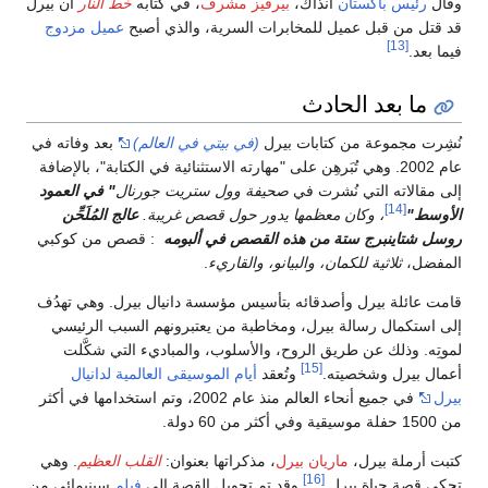
وقال
رئيس باكستان
آنذاك،
بيرفيز مشرف
، في كتابه
خط النار
أن بيرل
قد قتل من قبل عميل للمخابرات السرية، والذي أصبح
عميل مزدوج
[13]
فيما بعد.
ما بعد الحادث
نُشِرت مجموعة من كتابات بيرل
(في بيتي في العالم)
بعد وفاته في
عام 2002. وهي تُبَرهِن على "مهارته الاستثنائية في الكتابة"، بالإضافة
إلى مقالاته التي نُشرت في
صحيفة وول ستريت جورنال
" في العمود
[14]
الأوسط"
، وكان معظمها يدور حول قصص غريبة.
عالج المُلَحِّن
روسل شتاينبرج ستة من هذه القصص في ألبومه
: قصص من كوكبي
المفضل،
ثلاثية للكمان، والبيانو، والقاريء
.
قامت عائلة بيرل وأصدقائه بتأسيس مؤسسة دانيال بيرل. وهي تهدُف
إلى استكمال رسالة بيرل، ومخاطبة من يعتبرونهم السبب الرئيسي
لموتِه. وذلك عن طريق الروح، والأسلوب، والمباديء التي شكَّلت
[15]
أعمال بيرل وشخصيته.
وتُعقد
أيام الموسيقى العالمية لدانيال
بيرل
في جميع أنحاء العالم منذ عام 2002، وتم استخدامها في أكثر
من 1500 حفلة موسيقية وفي أكثر من 60 دولة.
كتبت أرملة بيرل،
ماريان بيرل
، مذكراتها بعنوان:
القلب العظيم
. وهي
[16]
تحكى قصة حياة بيرل.
وقد تم تحويل القصة إلى
فيلم
سينيمائي من