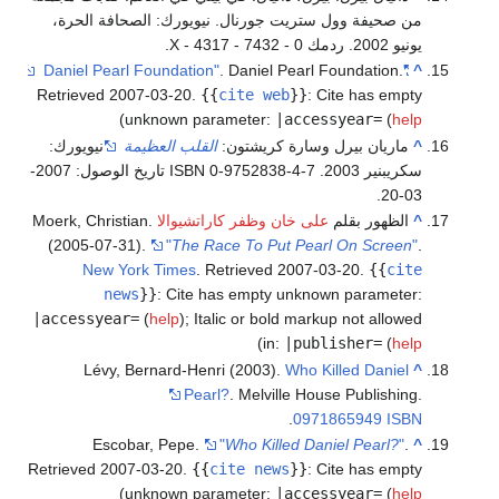
من صحيفة وول ستريت جورنال. نيويورك: الصحافة الحرة،
يونيو 2002. ردمك 0 - 7432 - 4317 - X.
. Daniel Pearl Foundation
.
"Daniel Pearl Foundation"
^
Retrieved
2007-03-20
.
{{
cite web
}}
:
Cite has empty
)
unknown parameter:
|accessyear=
(
help
^
ماريان بيرل وسارة كريشتون:
القلب العظيمة
نيويورك:
سكريبنير 2003. ISBN 0-9752838-4-7 تاريخ الوصول: 2007-
03-20.
^
الظهور بقلم
على خان
وظفر كاراتشيوالا
Moerk, Christian.
(2005-07-31).
"
The Race To Put Pearl On Screen
"
.
New York Times
. Retrieved
2007-03-20
.
{{
cite
news
}}
:
Cite has empty unknown parameter:
|accessyear=
(
help
)
;
Italic or bold markup not allowed
)
in:
|publisher=
(
help
Lévy, Bernard-Henri (2003).
Who Killed Daniel
^
Pearl?
. Melville House Publishing.
.
0971865949
ISBN
Escobar, Pepe.
"
Who Killed Daniel Pearl?
"
.
^
Retrieved
2007-03-20
.
{{
cite news
}}
:
Cite has empty
)
unknown parameter:
|accessyear=
(
help