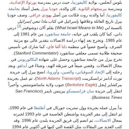
بلوس أنجلس، بولاية
كاليفورنيا
، حيث درس بمدرسة
بورتولا الإعدادية
،
ومدرسة
بيرمنجهام الثانوية
. كان والده،
جوديا بيرل
يعمل أستاذ
بجامعة
كاليفورنيا
، أما والدته روث فكانت من أصل
يهودي عراقي
. وصف جوديا
بيرل تاريخ العائلة وعلاقتها بإسرائيل في كتاب
ماذا تنعي إسرائيل
[3]
بالنسبة لي
(
What Israel Means to Me
) بقلم ألان دوشوفيتز.
درس
داني، كما كان يلقب في حياته،
جامعة ستانفورد
من عام 1981 إلى
عام 1985. وتخرج بعد إنهاء دراسة الاتصالات بتقدير عالى مع مرتبة
الشرف. وأصبح عضواً في منظمة
دلتا ألفا فاي
، كما شارك في تأسيس
صحيفة طلابية تسمى معلقي ستانفورد (
Stanford Commentator
).
تخرج بيرل من جامعة ستانفورد وحصل على شهادة
البكالوريوس
في
مجال الاتصالات. وقضي صيفاً في
شرطة الهند
، وشتاءً في
أيداهو
. وبعد
رحلته إلى
الإتحاد السوفياتي
،
والصين
،
وأوروبا
، انضح بيرل إلى جريدة
نورث آدامز ترانسكريبت (
North Adams Transcript
)، ثم عمل بجريدة
بيركشاير إيجل (
Berkshire Eagle
) جنوب ولاية ماساشوستس، وأخيراً
انتقل إلى جريدة
سان فرانسيسكو
بيزينس تايمز (
San Francisco
).
Business Times
بدأ بيرل عمله بجريدة
وول ستريت جورنال
في
أطلنطا
في عام 1990،
ثم انتقل إلى مقر الجريدة بواشنطن العاصمة في عام 1993 لخبرته
بمجال
الاتصالات
، ثم انضم إلى فريق الجريدة بلندن عام 1996. وقد
كتب العديد من المقالات مثل القصة التي كتبها في أكتوبر عام 1994