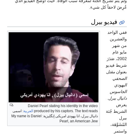
ولم يتم تشريح الجثة لمعرفة سبب الوفاة. حيث أوضح الفيديو الذي
عُرِضَ لاحقاً كل شيء.
فيديو بيرل
ففي الواحد
والعشرين
من شهر
مايو عام
2002، صَدَرَ
شريط فيديو
بعنوان
مقتل
الصحفي
اليهودي
الجاسوس
دانيال بيرل
.
يعرض
Daniel Pearl stating his identity in the video
produced by his captors. The text reads
العربية
:
اسمی
الشريط جُثة
دانیال بیرل، انا یھودی امریکی
My name is Daniel
بيرل
Pearl, an American Jew
المُشَوَّهَة،
واستمر