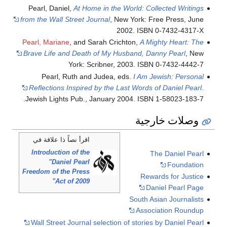
Pearl, Daniel,
At Home in the World: Collected Writings
from the Wall Street Journal
, New York: Free Press, June
2002. ISBN 0-7432-4317-X
Pearl, Mariane
, and Sarah Crichton,
A Mighty Heart: The
Brave Life and Death of My Husband, Danny Pearl
, New
York: Scribner, 2003. ISBN 0-7432-4442-7
Pearl, Ruth and Judea, eds.
I Am Jewish: Personal
Reflections Inspired by the Last Words of Daniel Pearl
.
Jewish Lights Pub., January 2004. ISBN 1-58023-183-7.
وصلات خارجية
اقرأ نصاً ذا علاقة في
Introduction of the
The Daniel Pearl
"Daniel Pearl
Foundation
Freedom of the Press
Rewards for Justice
Act of 2009"
Daniel Pearl Page
South Asian Journalists
Association Roundup
Wall Street Journal selection of stories by Daniel Pearl