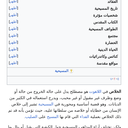
أظهر
العقائد
أظهر
تاريخ المسيحية
أظهر
شخصيات مؤثرة
أظهر
الكتاب المقدس
أظهر
الطوائف المسيحية
أظهر
مجتمع
أظهر
الحضارة
أظهر
الحياة الدينية
أظهر
كنائس وكاتدرائيات
أظهر
مواقع مقدسة
المسيحية
v
t
e
الخلاص
في
اللاهوت
هو مصطلح يدل على حالة الخروج من حالة أو
وضع وظرف غير مقبول أو غير محبب، ويدرج استعماله في الكثير من
الديانات. وهو قضية أساسية ومحورية في
المسيحية
تشير إلى خلاص
الإنسان من خطاياه أو خلاصه من سلطانها عليه، حيث تؤمن بأنه قد تم
ذلك الخلاص بعملية
الفداء
التي قام بها
المسيح
على
الصليب
.
ولكن تختلف آراء المذاهب المسيحية حول الكيفية التي يقبل أو ينال بها