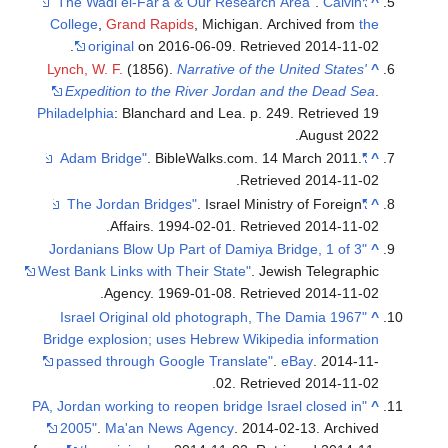
.
Calvin
"The Wadi el-Far'a & Our Research Area"
^
College
,
Grand Rapids
, Michigan. Archived from
the
.
original
on 2016-06-09
. Retrieved
2014-11-02
Lynch, W. F.
(1856).
Narrative of the United States'
^
Expedition to the River Jordan and the Dead Sea
.
Philadelphia
: Blanchard and Lea. p. 249
. Retrieved
19
.
August
2022
. BibleWalks.com. 14 March 2011
.
"Adam Bridge"
^
.
Retrieved
2014-11-02
. Israel Ministry of Foreign
"The Jordan Bridges"
^
.
Affairs. 1994-02-01
. Retrieved
2014-11-02
"Jordanians Blow Up Part of Damiya Bridge, 1 of 3
^
West Bank Links with Their State"
. Jewish Telegraphic
.
Agency. 1969-01-08
. Retrieved
2014-11-02
"1967 Israel Original old photograph, The Damia
^
Bridge explosion; uses Hebrew Wikipedia information
passed through Google Translate"
.
eBay
. 2014-11-
.
02
. Retrieved
2014-11-02
"PA, Jordan working to reopen bridge Israel closed in
^
2005"
.
Ma'an News Agency
. 2014-02-13. Archived