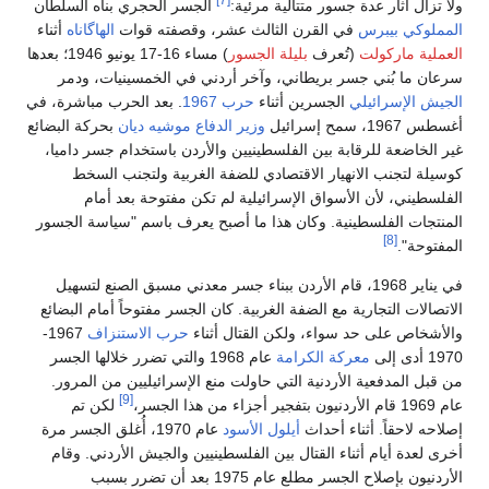
ولا تزال آثار عدة جسور متتالية مرئية:
الجسر الحجري بناه السلطان
المملوكي
بيبرس
في القرن الثالث عشر، وقصفته قوات
الهاگاناه
أثناء
العملية ماركولت
(تُعرف
بليلة الجسور
) مساء 16-17 يونيو 1946؛ بعدها
سرعان ما بُني جسر بريطاني، وآخر أردني في الخمسينيات، ودمر
الجيش الإسرائيلي
الجسرين أثناء
حرب 1967
. بعد الحرب مباشرة، في
أغسطس 1967، سمح إسرائيل
وزير الدفاع
موشيه ديان
بحركة البضائع
غير الخاضعة للرقابة بين الفلسطينيين والأردن باستخدام جسر داميا،
كوسيلة لتجنب الانهيار الاقتصادي للضفة الغربية ولتجنب السخط
الفلسطيني، لأن الأسواق الإسرائيلية لم تكن مفتوحة بعد أمام
المنتجات الفلسطينية. وكان هذا ما أصبح يعرف باسم "سياسة الجسور
[8]
المفتوحة".
في يناير 1968، قام الأردن ببناء جسر معدني مسبق الصنع لتسهيل
الاتصالات التجارية مع الضفة الغربية. كان الجسر مفتوحاً أمام البضائع
والأشخاص على حد سواء، ولكن القتال أثناء
حرب الاستنزاف
1967-
1970 أدى إلى
معركة الكرامة
عام 1968 والتي تضرر خلالها الجسر
من قبل المدفعية الأردنية التي حاولت منع الإسرائيليين من المرور.
[9]
عام 1969 قام الأردنيون بتفجير أجزاء من هذا الجسر،
لكن تم
إصلاحه لاحقاً. أثناء أحداث
أيلول الأسود
عام 1970، أُغلق الجسر مرة
أخرى لعدة أيام أثناء القتال بين الفلسطينيين والجيش الأردني. وقام
الأردنيون بإصلاح الجسر مطلع عام 1975 بعد أن تضرر بسبب