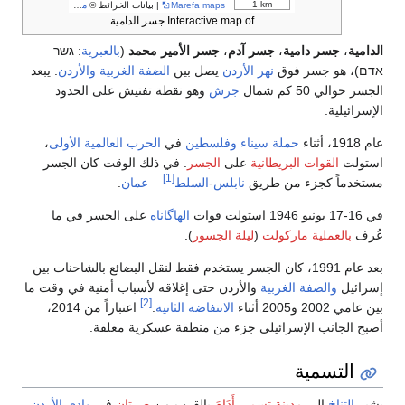
1 km
Marefa maps
| بيانات الخرائط ©
مساهمو OpenStreetMap
Interactive map of جسر الدامية
الدامية
،
جسر دامية
،
جسر آدم
،
جسر الأمير محمد
(
بالعبرية
:
גשר
אדם
نهر الأردن
يصل بين
الضفة الغربية
والأردن
. يبعد
الجسر حوالي 50 كم شمال
جرش
وهو نقطة تفتيش على الحدود
الإسرائيلية.
عام 1918، أثناء
حملة سيناء وفلسطين
في
الحرب العالمية الأولى
،
استولت
القوات البريطانية
على
الجسر
. في ذلك الوقت كان الجسر
[1]
مستخدماً كجزء من طريق
نابلس
-
السلط
–
عمان
.
في 16-17 يونيو 1946 استولت قوات
الهاگاناه
على الجسر في ما
عُرف
بالعملية ماركولت
(
ليلة الجسور
).
بعد عام 1991، كان الجسر يستخدم فقط لنقل البضائع بالشاحنات بين
إسرائيل
والضفة الغربية
والأردن حتى إغلاقه لأسباب أمنية في وقت ما
[2]
بين عامي 2002 و2005 أثناء
الانتفاضة الثانية
.
اعتباراً من 2014،
أصبح الجانب الإسرائيلي جزء من منطقة عسكرية مغلقة.
التسمية
يشير
التناخ
إلى
مدينة تسمى أَدَامَ
بالقرب من
صرتان
في
وادي الأردن