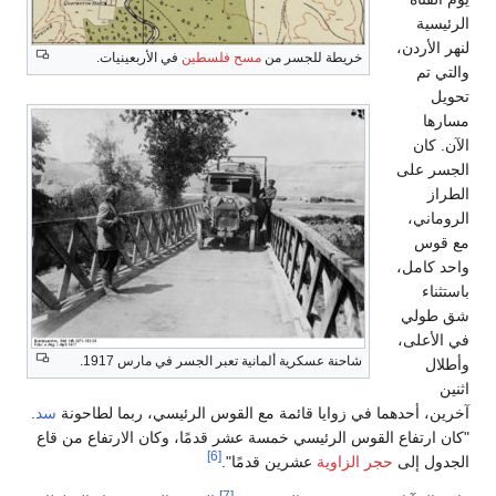
الرئيسية
لنهر الأردن،
خريطة للجسر من
مسح فلسطين
في الأربعينيات.
والتي تم
تحويل
مسارها
الآن. كان
الجسر على
الطراز
الروماني،
مع قوس
واحد كامل،
باستثناء
شق طولي
في الأعلى،
شاحنة عسكرية ألمانية تعبر الجسر في مارس 1917.
وأطلال
اثنين
آخرين، أحدهما في زوايا قائمة مع القوس الرئيسي، ربما لطاحونة
سد
.
"كان ارتفاع القوس الرئيسي خمسة عشر قدمًا، وكان الارتفاع من قاع
[6]
الجدول إلى
حجر الزاوية
عشرين قدمًا".
[7]