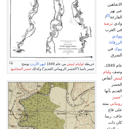
الاتجاهين
عبر نهر
[5]
الفارعة
/
وادي
ترصة
في الغرب
ووادي
الزرقاء/
يبوك
في
الشرق.
خريطة
لوليام لينش
من عام 1849
لنهر الأردن
توضح
عام 1849،
جسر داميا ("الجسر الروماني القديم") وكذلك
جسر المجاميع
.
وصف
وليام
لينش
أنقاض
الجسر
القديم بأنها
"
جسر
روماني
يمتد
على قاع
جاف، ربما
كان ذات
يوم القناة