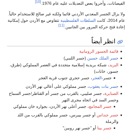
[10]
الفيضانات، وأجروا بعض التعديلات عليه عام 1976.
ولا يزال الجسر المعدني الأردني قائما ولكنه غير صالح للاستخدام حالياً.
عام 2014، كانت
السلطات الفلسطينية
تتفاوض مع الأردن حول إمكانية
[11]
إعادة فتح حركة المرور بين الجانبين.
انظر أيضاً
قائمة الجسور الرومانية
جسر الملك حسين
(جسر اللنبي)
البريد
، شبكة بريدية إسلامية متجددة في العصر المملوكي (طرق،
جسور، خانات)
جسر-
الغجر
، جسر حجري جنوب قرية الغجر
جسر بنات يعقوب
، جسر مملوكي على أعالي نهر الأردن
الصنابرة
، جسر صليبي، بالقرب من جسر أم القناطر/جسر السماخ
وجسر السد في اتجاه مجرى النهر
جسر المجامع
، جسر أعلى نهر الأردن، بجواره خان مملوكي
جسر جنداس
أو جسر بيبرس، جسر مملوكي بالقرب من اللد
والرملة
جسر يبنا
أو "جسر نهر روبين"