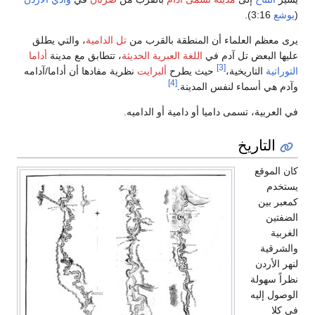
(
يوشع
3:16).
يرى معظم العلماء أن المنطقة بالقرب من
تل الدامية
، والتي يطلق
عليها البعض تل آدم في
اللغة العبرية الحديثة
، تتطابق مع مدينة
أداما
[3]
التوراتية
التاريخية،
حيث يطرح
ألبرايت
نظرية مفادها أن أداما/آدامه
[4]
وآدم هي أسماء لنفس المدينة.
في العربية، تسمى داميا أو دامية أو الداميه.
التاريخ
كان الموقع
يستخدم
كمعبر بين
الضفتين
الغربية
والشرقية
لنهر الأردن
نظراً سهولة
الوصول إليه
في كلا