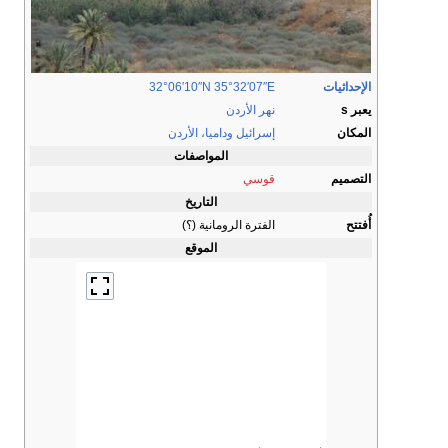
الإحداثيات
35°32′07″E
32°06′10″N
يعبر s
نهر الأردن
المكان
إسرائيل
وداميا، الأردن
المواصفات
التصميم
قوسي
التاريخ
أُفتتح
الفترة الرومانية (؟)
الموقع