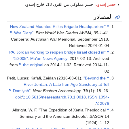
جسر إسدود
، جسر مملوكي من القرن 13، خارج إسدود
المصادر
"New Zealand Mounted Rifles Brigade Headquarters
^
War Diary"
.
First World War Diaries AWM4, 35-1-41
.
Canberra: Australian War Memorial. September 1918
.
.
Retrieved
2024-01-04
"PA, Jordan working to reopen bridge Israel closed in
^
2005"
.
Ma'an News Agency
. 2014-02-13. Archived
from
the original
on 2014-11-02
. Retrieved
2014-11-
.
02
Petit, Lucas; Kafafi, Zeidan (2016-03-01).
"Beyond the
^
River Jordan: A Late Iron Age Sanctuary at Tell
Damiyah"
.
Near Eastern Archaeology
.
79
(1): 18–26.
doi
:
10.5615/neareastarch.79.1.0018
.
ISSN
1094-
.
2076
Albright, W. F. "The Expedition of Xenia Theological
^
Seminary and the American Schools".
BASOR
14
(1924): 1–12