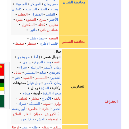
محافظة الشنان
جفر رمان
•
المويكر
•
المبعوثة
•
هدباء
•
الحلا
•
البياضية
•
كليخان
•
القليب
•
الصفراء
•
العظيم
•
الأجفر
•
شري
•
الصغوة
•
غمرة
•
تخاييل
•
كحلة
•
المكحول
•
عقلة بن داني
•
جانين
•
الفيضة
•
بيضاء نثيل
•
محافظة الشملي
قليب الأطرم
•
سبطر
•
صفيط
•
جبال
•
جبال شمر
• (
أجا
•
صهوة جو
•
الثنية
•
هضبة الديرع
•
سلمى
•
رمان الأسمر
•
الرعيلة
•
سراء
•
الجرهدي
•
صايد
•
النفيشي
•
سابل
•
الشعيرة
•
المسمى
•
العميد
•
عثوا
•
رمان الأحمر
•
جبل عيار
)
مقذوفات
التضاريس
بركانية
•
الحرَّة
•
رمال
•
صحراء النفوذ
•
أودية
•
هدباء
•
عانقة
•
الأديرع
•
مشار
•
السلف
توارن
شوط
الشبيكة
سراء
الجفر
الدارة
الحامرية
أبو رضمة
أبالكروش
حميَّان
الغار
الملاح
المبعوثة
العش
قاع الحرد
شلقم
•
شفلح
•
طلح
•
رمث
•
إرطا