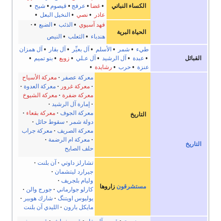
الكساء النباتي
•
غضا
•
عرفج
•
قيصوم
•
شيح
•
عاذر
•
نصي
•
النخيل البعل
•
فهد آسيوي
•
الذئب
•
الضبع
•
الحياة البرية
هندباء
•
الثعلب
•
النيص
طيء
•
شمر
•
الأسلم
•
آل بعيِّر
•
آل بقار
•
آل همزان
•
عبدة
•
آل الرشيد
•
آل عـلي
•
زوبع
•
بنو تميم
•
عنزة
•
حرب
•
رشايدة
•
معركة عصفر
معركة الأسياح
معركة غرور
معركة العدوة
معركة ضفرة
معركة الشيوخ
إمارة آل الرشيد
معركة الجوف
معركة بقعاء
التاريخ
دولة شمر
سقوط حائل
معركة الصريف
معركة جراب
معركة ام الرضمة
حلف الصايح
تشارلز داوتي
آن بلنت
جيرارد ليتشمان
وليام بلجريف
مستشرقون
زاروها
كارلو جوارماني
جورج والن
يوليوس اويتنگ
شارك هوبير
مايكل بارون
الليدي آن بلنت