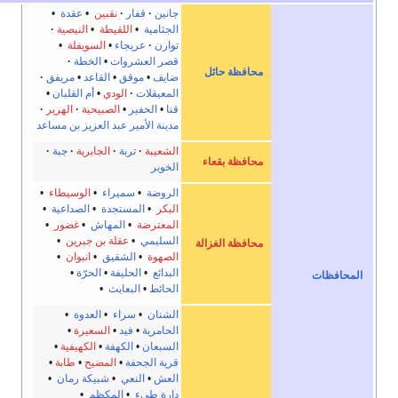
جانين
قفار
نقبين
•
عقدة
•
الجثامية
•
اللقيطة
•
النيصية
توارن
عريجاء
•
السويفلة
•
قصر العشروات
•
الخطة
محافظة حائل
ضايف
•
موقق
•
القاعد
•
مريفق
المعيقلات
الودي
•
أم القلبان
•
قنا
•
الحفير
•
الصبيحية
الهرير
مدينة الأمير عبد العزيز بن مساعد
الشعيبة
تربة
الجابرية
جبة
محافظة بقعاء
الخوير
الروضة
•
سميراء
•
الوسيطاء
•
البكر
•
المستجدة
•
الصداعية
•
المعترضة
•
المهاش
•
غضور
•
السليمي
•
عقلة بن جبرين
•
محافظة الغزالة
الصهوة
•
الشقيق
•
انبوان
•
البدائع
•
الحليفة
•
الحرّة
•
ت
الحائط
•
البعايث
•
الشنان
•
سراء
•
العدوة
•
الحامرية
•
فيد
•
السعيرة
•
السبعان
•
الكهفة
•
الكهيفية
•
قرية الجحفة
•
المضيح
•
طابة
•
العش
•
النعي
•
شبيكة رمان
•
دارة طيء
•
المكظم
•