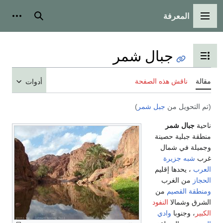
عرفة
لرئيسية
بحث
أدوات شخصية
جبال شمر
رض جدول المحتويات
ش هذه الصفحة
أدوات
ل من
جبل شمر
)
شمر
ة حصينة
 شمال
زيرة
ها إقليم
لغرب
صيم
من
الا
النفود
با
وادي