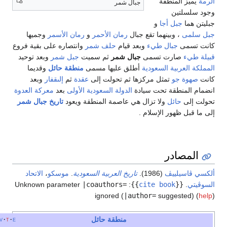
المنطقة
جبال شمر
تين
جبل أجا
و
، وبينهما تقع جبال
رمان الأحمر
و
رمان الأسمر
وجميها
ى
جبال طيء
وبعد قيام
حلف شمر
وانتصاره على بقية فروع
ارت تسمى
جبال شمر
ثم سميت
جبل شمر
وبعد توحيد
ربية السعودية
أطلق عليها مسمى
منطقة حائل
وقديما
جو
تمثل مركزها ثم تحولت إلى
عقدة
ثم
إلىقفار
وبعد
نطقة تحت سيادة
الدولة السعودية الأولى
بعد
معركة العدوة
حائل
ولا تزال هي عاصمة المنطقة ويعود
تاريخ جبال شمر
ظهور الإسلام .
ادر
يلييڤ
(1986).
تاريخ العربية السعودية
.
موسكو
،
الاتحاد
Unknown parameter
|coauthors=
:
}}
cite book
{
ignored (
|author=
suggest
منطقة حائل
e
t
v
أخف