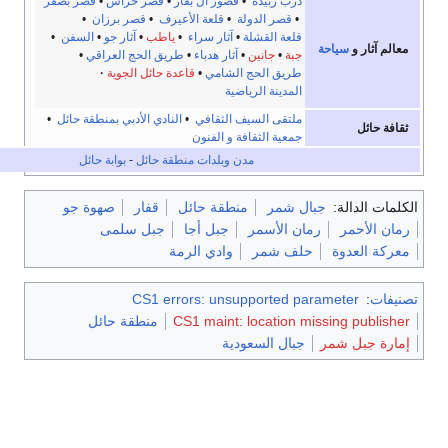
درب زبيدة
•
قصور آل بقار
•
قصر خراش
•
قصر بصفر
•
قصر الدولة
•
قلعة الأعيرف
•
قصر برزان
•
قلعة القشلة
•
آثار سراء
•
ياطب
•
آثار جو
•
السفن
•
 و
سياحة
جبة
•
جانين
•
آثار هدباء
•
طريق الحج العراقي
•
طريق الحج الشامي
•
قاعدة حائل الجوية
المدينة الرياضية
ملتقى السيف الثقافي
•
النادي الأدبي بمنطقة حائل
•
جمعية الثقافة و الفنون
مدن وبلدات منطقة حائل
-
بوابة حائل
دالة:
جبال شمر
منطقة حائل
قفار
صهوة جو
حمر
رمان الأسمر
جبل أجا
جبل سلمى
عدوة
حلف شمر
وادي الرمة
CS1 errors: unsupported parameter
CS1 maint: location missing p
منطقة حائل
ل شمر
جبال السعودية