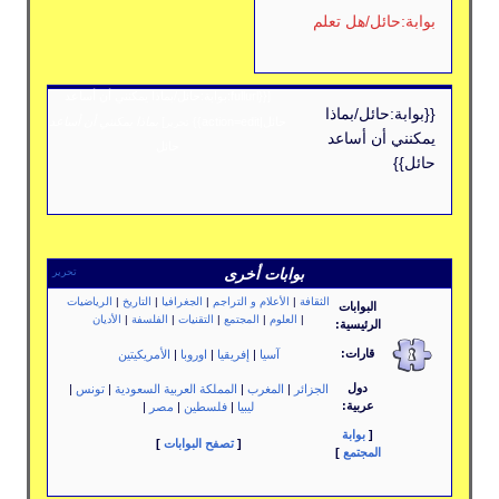
ائل/هل تعلم
[{{fullurl:بوابة:حائل/بماذا يمكنني أن أساعد
:حائل/بماذا
حائل|action=edit}}
]
بماذا يمكنني أن أساعد
تحرير
 أن أساعد
حائل
بوابات أخرى
تحرير
الثقافة
|
الأعلام و التراجم
|
الجغرافيا
|
التاريخ
|
الرياضيات
البوابات
|
العلوم
|
المجتمع
|
التقنيات
|
الفلسفة
|
الأديان
الرئيسية:
قارات:
آسيا
|
إفريقيا
|
اوروبا
|
الأمريكيتين
دول
الجزائر
|
المغرب
|
المملكة العربية السعودية
|
تونس
|
عربية:
ليبيا
|
فلسطين
|
مصر
|
[
بوابة
[
تصفح البوابات
]
المجتمع
]