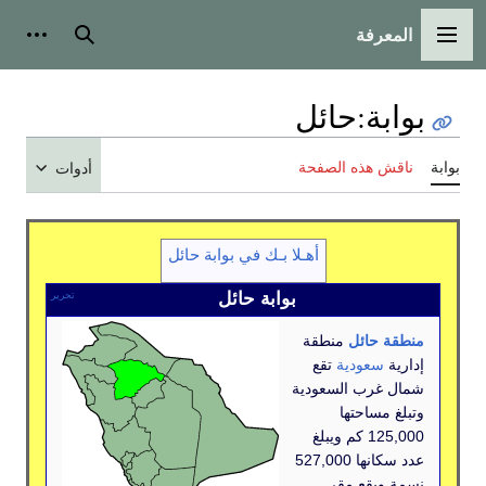
رفة
رئيسية
بحث
أدوات شخصية
ة
:
حائل
 هذه الصفحة
أدوات
أهـلا بـك في بوابة حائل
بوابة حائل
تحرير
حائل
منطقة
سعودية
تقع
رب السعودية
ساحتها
125,000 كم ويبلغ
عدد سكانها 527,000
يقع مقر