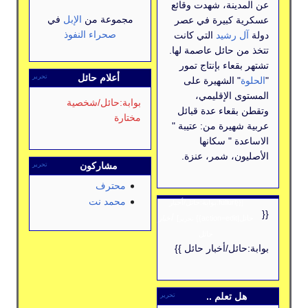
دينة، شهدت وقائع
مجموعة من
الإبل
في
 كبيرة في عصر
صحراء النفوذ
 رشيد
التي كانت
ن حائل عاصمة لها.
قعاء بإنتاج تمور
أعلام حائل
تحرير
" الشهيرة على
ى الإقليمي،
بوابة:حائل/شخصية
بقعاء عدة قبائل
مختارة
هيرة من: عتيبة "
ة " سكانها
ون، شمر، عنزة.
مشاركون
تحرير
محترف
محمد نت
[{{fullurl:بوابة:حائل/أخبار
acti}}
]
أخبار
تحرير
حائل
ائل/أخبار حائل }}
ل تعلم ..
تحرير