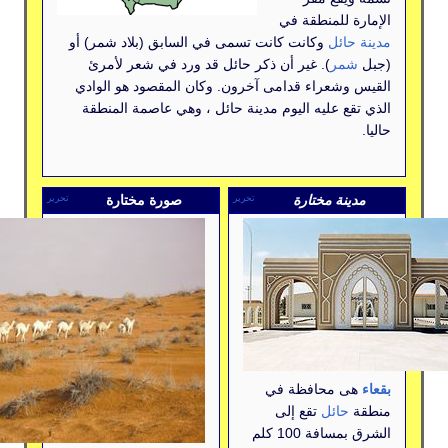
ة للمنطقة في
حائل
وكانت كانت تسمى في السابق (بلاد شمر) أو
مر
). غير أن ذكر حائل قد ورد في شعر لأمرئ
وشعراء قدامى آخرون. وكان المقصود هو الوادي
قع عليه اليوم مدينة حائل ، وهي عاصمة المنطقة
ينة مختارة
صورة مختارة
تحرير
تحرير
ى محافظة في
حائل
تقع إلى
الشرق بمسافة 100 كلم