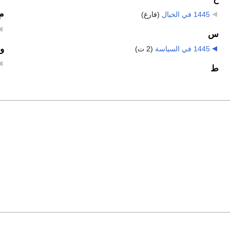
م
1445 في الخيال
‏
(فارغ)
س
و
1445 في السياسة
‏
(2 ت)
ط