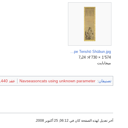
Landscape Tenshō Shūbun.jpg
1٬574 × 4٬730؛ 7٫24
ميجابايت
تصنيفان
:
Navseasoncats using unknown parameter
عقد 1440
آخر تعديل لهذه الصفحة كان في 06:12, 25 أكتوبر 2008.