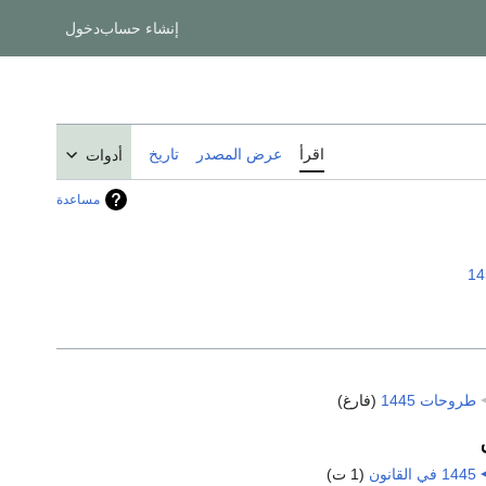
إنشاء حساب
دخول
اقرأ
عرض المصدر
تاريخ
أدوات
مساعدة
14
طروحات 1445
‏
(فارغ)
1445 في القانون
‏
(1 ت)