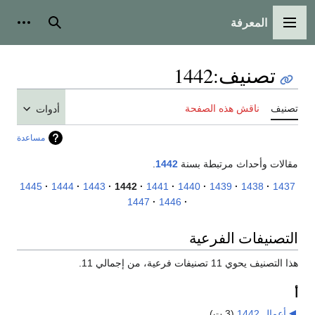
المعرفة
القائمة الرئيسية
بحث
أدوات
تصنيف
:
1442
تصنيف
ناقش هذه الصفحة
أدوات
مساعدة
مقالات وأحداث مرتبطة بسنة
1442
.
1445
1444
1443
1442
1441
1440
1439
1438
1437
1447
1446
التصنيفات الفرعية
هذا التصنيف يحوي 11 تصنيفات فرعية، من إجمالي 11.
أ
أعمال 1442
‏
(3 ت)