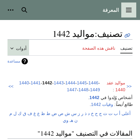
المعرفة
القائمة الرئيسية
بحث
أدوات
تصنيف
:
مواليد 1442
تصنيف
ناقش هذه الصفحة
أدوات
مساعدة
مواليد عقد
-
1446
-
1445
-
1444
-
1443
-
1442
-
1441
-
1440
>>
<<
1447
-
1448
-
1449
:
1440
أشخاص وُلِدوا في
1442
.
طالع أيضاً:
وفيات 1442
.
أعلى
أ
ب
ت
ث
ج
ح
خ
د
ذ
ر
ز
س
ش
ص
ض
ط
ظ
ع
غ
ف
ق
ك
ل
م
ن
هـ
و
ي
المقالات في التصنيف "مواليد 1442"