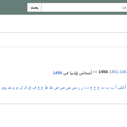
بحث
>>
1450
-
1451
-
145
أشخاص وُلِدوا في
1450
.
أعلى
أ
ب
ت
ث
ج
ح
خ
د
ذ
ر
ز
س
ش
ص
ض
ط
ظ
ع
غ
ف
ق
ك
ل
م
ن
هـ
و
ي