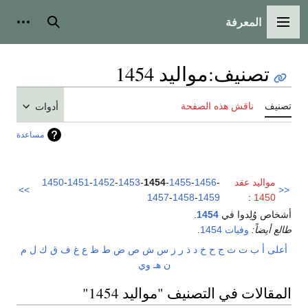
المعرفة
القائمة الرئيسية
بحث
أدوات
تصنيف
:
مواليد 1454
تصنيف
ناقش هذه الصفحة
أدوات
مساعدة
مواليد عقد
-
1456
-
1455
-
1454
-
1453
-
1452
-
1451
-
1450
>>
<<
1457
-
1458
-
1459
:
1450
أشخاص وُلِدوا في
1454
.
طالع أيضاً:
وفيات 1454
.
أعلى
أ
ب
ت
ث
ج
ح
خ
د
ذ
ر
ز
س
ش
ص
ض
ط
ظ
ع
غ
ف
ق
ك
ل
م
ن
هـ
و
ي
المقالات في التصنيف "مواليد 1454"