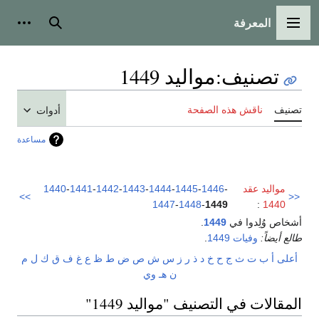
المعرفة
القائمة الرئيسية
بحث
أدوات
تصنيف
:
مواليد 1449
تصنيف
ناقش هذه الصفحة
أدوات
مساعدة
مواليد عقد
-
1446
-
1445
-
1444
-
1443
-
1442
-
1441
-
1440
>>
<<
1447
-
1448
-
1449
:
1440
أشخاص وُلِدوا في
1449
.
طالع أيضاً:
وفيات 1449
.
أعلى
أ
ب
ت
ث
ج
ح
خ
د
ذ
ر
ز
س
ش
ص
ض
ط
ظ
ع
غ
ف
ق
ك
ل
م
ن
هـ
و
ي
المقالات في التصنيف "مواليد 1449"