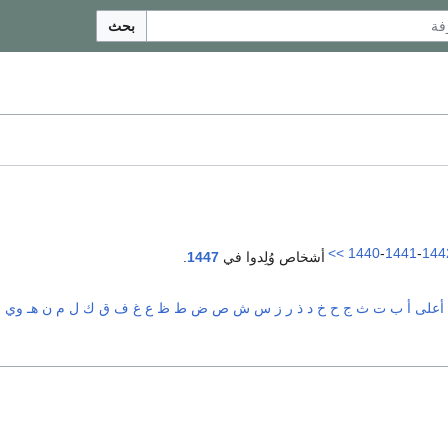
بحث
>>
1440
-
1441
-
144
أشخاص وُلِدوا في
1447
.
أعلى
أ
ب
ت
ث
ج
ح
خ
د
ذ
ر
ز
س
ش
ص
ض
ط
ظ
ع
غ
ف
ق
ك
ل
م
ن
هـ
و
ي