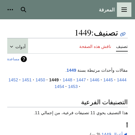
المعرفة
القائمة الرئيسية
بحث
أدوات
تصنيف
:
1449
تصنيف
ناقش هذه الصفحة
أدوات
مساعدة
مقالات وأحداث مرتبطة بسنة
1449
.
1452
1451
1450
1449
1448
1447
1446
1445
1444
1454
1453
التصنيفات الفرعية
هذا التصنيف يحوي 11 تصنيفات فرعية، من إجمالي 11.
أ
أعمال 1449
‏
(3 ت)