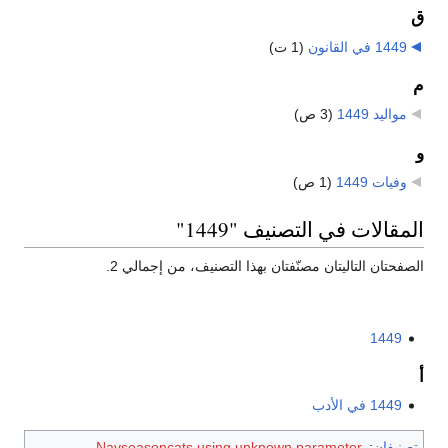
ق
1449 في القانون
‏
(1 ت)
م
مواليد 1449
‏
(3 ص)
و
وفيات 1449
‏
(1 ص)
المقالات في التصنيف "1449"
الصفحتان التاليتان مصنّفتان بهذا التصنيف، من إجمالي 2.
1449
أ
1449 في الأدب
تصنيفان
:
Navseasoncats using unknown parameter