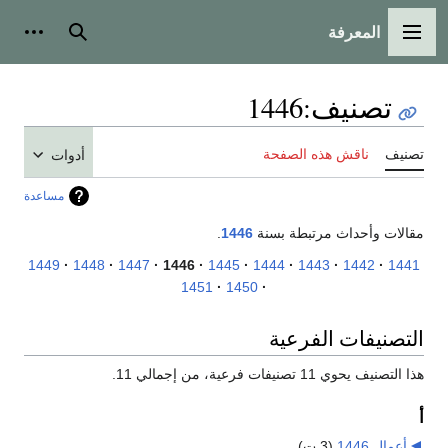
المعرفة
القائمة الرئيسية
بحث
أدوات
تصنيف
:
1446
تصنيف
ناقش هذه الصفحة
أدوات
مساعدة
مقالات وأحداث مرتبطة بسنة
1446
.
1449
1448
1447
1446
1445
1444
1443
1442
1441
1451
1450
التصنيفات الفرعية
هذا التصنيف يحوي 11 تصنيفات فرعية، من إجمالي 11.
أ
أعمال 1446
‏
(3 ت)