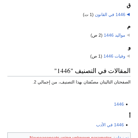
ق
1446 في القانون
‏
(1 ت)
م
مواليد 1446
‏
(2 ص)
و
وفيات 1446
‏
(1 ص)
المقالات في التصنيف "1446"
الصفحتان التاليتان مصنّفتان بهذا التصنيف، من إجمالي 2.
1446
أ
1446 في الأدب
تصنيفان
:
Navseasoncats using unknown parameter