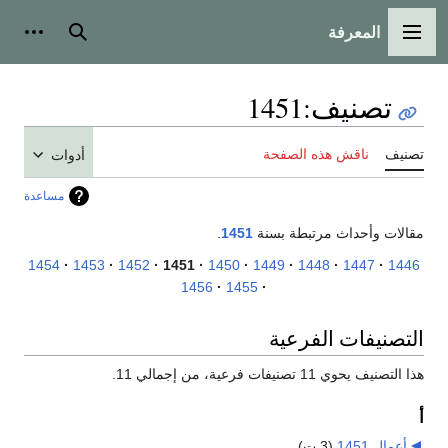
المعرفة
القائمة الرئيسية
بحث
أدوات
تصنيف
:
1451
تصنيف
ناقش هذه الصفحة
أدوات
مساعدة
مقالات وأحداث مرتبطة بسنة
1451
.
1454
1453
1452
1451
1450
1449
1448
1447
1446
1456
1455
التصنيفات الفرعية
هذا التصنيف يحوي 11 تصنيفات فرعية، من إجمالي 11.
أ
أعمال 1451
‏
(3 ت)