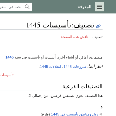
المعرفة
القائمة الرئيسية
تصنيف
:
تأسيسات 1445
تصنيف
ناقش هذه الصفحة
منظمات، أماكن أو أشياء أخرى أُسست أو تأسست في سنة
1445
.
انظر أيضاً:
طروحات 1445
،
انحلالات 1445
.
تأسيسات عق
التصنيفات الفرعية
هذا التصنيف يحوي تصنيفين فرعيين، من إجمالي 2.
د
دول ومناطق تأسست في 1445
‏
(فارغ)