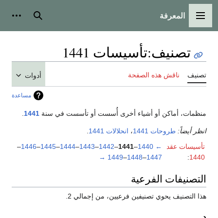
المعرفة
القائمة الرئيسية
بحث
أدوات
تصنيف
:
تأسيسات 1441
تصنيف
ناقش هذه الصفحة
أدوات
مساعدة
منظمات، أماكن أو أشياء أخرى أُسست أو تأسست في سنة
1441
.
انظر أيضاً:
طروحات 1441
،
انحلالات 1441
.
تأسيسات عقد
←
1440
–
1441
–
1442
–
1443
–
1444
–
1445
–
1446
–
→
1449
–
1448
–
1447
:
1440
التصنيفات الفرعية
هذا التصنيف يحوي تصنيفين فرعيين، من إجمالي 2.
د