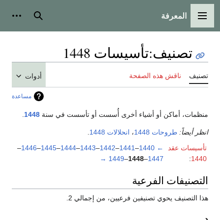
المعرفة
القائمة الرئيسية
بحث
أدوات
تصنيف
:
تأسيسات 1448
تصنيف
ناقش هذه الصفحة
أدوات
مساعدة
منظمات، أماكن أو أشياء أخرى أُسست أو تأسست في سنة
1448
.
انظر أيضاً:
طروحات 1448
،
انحلالات 1448
.
تأسيسات عقد
←
1440
–
1441
–
1442
–
1443
–
1444
–
1445
–
1446
–
→
1449
–
1448
–
1447
:
1440
التصنيفات الفرعية
هذا التصنيف يحوي تصنيفين فرعيين، من إجمالي 2.
د