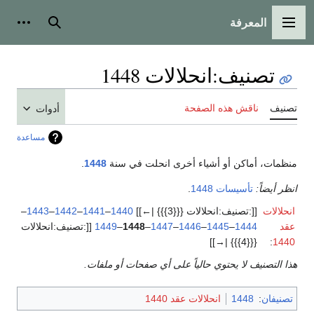
المعرفة
القائمة الرئيسية
بحث
أدوات
تصنيف
:
انحلالات 1448
تصنيف
ناقش هذه الصفحة
أدوات
مساعدة
منظمات، أماكن أو أشياء أخرى انحلت في سنة
1448
.
انظر أيضاً:
تأسيسات 1448
.
انحلالات
[[:تصنيف:انحلالات {{{3}}} |←]]
1440
–
1441
–
1442
–
1443
–
عقد
1444
–
1445
–
1446
–
1447
–
1448
–
1449
[[:تصنيف:انحلالات
{{{4}}} |→]]
:
1440
هذا التصنيف لا يحتوي حالياً على أي صفحات أو ملفات.
تصنيفان
:
1448
انحلالات عقد 1440