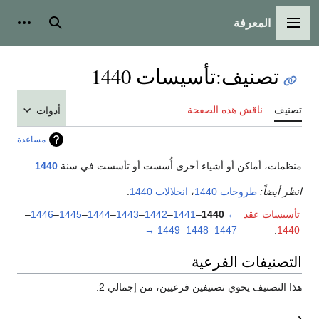
المعرفة
القائمة الرئيسية
بحث
أدوات
تصنيف
:
تأسيسات 1440
تصنيف
ناقش هذه الصفحة
أدوات
مساعدة
منظمات، أماكن أو أشياء أخرى أُسست أو تأسست في سنة
1440
.
انظر أيضاً:
طروحات 1440
،
انحلالات 1440
.
تأسيسات عقد
←
1440
–
1441
–
1442
–
1443
–
1444
–
1445
–
1446
–
→
1449
–
1448
–
1447
:
1440
التصنيفات الفرعية
هذا التصنيف يحوي تصنيفين فرعيين، من إجمالي 2.
د