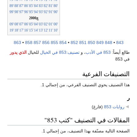
'89
'88
'87
'86
'85
'84
'83
'82
'81
'80
'99
'98
'97
'96
'95
'94
'93
'92
'91
'90
ع2000
'09
'08
'07
'06
'05
'04
'03
'02
'01
'00
'19
'18
'17
'16
'15
'14
'13
'12
'11
'10
863
•
858
857
856
855
854
•
852
851
850
849
848
•
843
طالع أيضاً:
853 في الأدب
، و
تصنيف:853 في الخيال
للخيال
الذي يدور
في 853
التصنيفات الفرعية
هذا التصنيف يحوي التصنيف الفرعي، من إجمالي 1.
ر
روايات 853
‏
(فارغ)
المقالات في التصنيف "كتب 853"
الصفحة التالية مصنّفة بهذا التصنيف، من إجمالي 1.