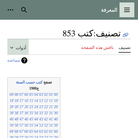
المعرفة
القائمة الرئيسية
بحث
أدوات
تصنيف
:
كتب 853
تصنيف
ناقش هذه الصفحة
أدوات
مساعدة
تصفح
كتب حسب السنة
ع1900
'09
'08
'07
'06
'05
'04
'03
'02
'01
'00
'19
'18
'17
'16
'15
'14
'13
'12
'11
'10
'29
'28
'27
'26
'25
'24
'23
'22
'21
'20
'39
'38
'37
'36
'35
'34
'33
'32
'31
'30
'49
'48
'47
'46
'45
'44
'43
'42
'41
'40
'59
'58
'57
'56
'55
'54
'53
'52
'51
'50
'69
'68
'67
'66
'65
'64
'63
'62
'61
'60
'79
'78
'77
'76
'75
'74
'73
'72
'71
'70