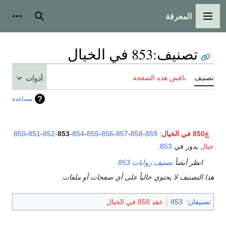
المعرفة
القائمة الرئيسية
بحث
أدوات
تصنيف
:
853 في الخيال
تصنيف
ناقش هذه الصفحة
أدوات
مساعدة
ع850 في الخيال
:
859
-
858
-
857
-
856
-
855
-
854
-
853
-
852
-
851
-
850
خيال
يدور في
853
.
انظر أيضاً
تصنيف:روايات 853
هذا التصنيف لا يحتوي حالياً على أي صفحات أو ملفات.
تصنيفان
:
853
عقد 850 في الخيال