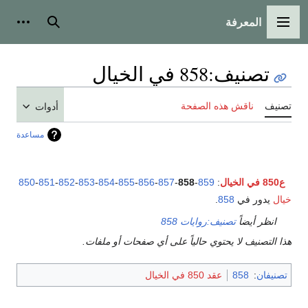
المعرفة
القائمة الرئيسية
بحث
أدوات
تصنيف
:
858 في الخيال
تصنيف
ناقش هذه الصفحة
أدوات
مساعدة
ع850 في الخيال
:
859
-
858
-
857
-
856
-
855
-
854
-
853
-
852
-
851
-
850
خيال
يدور في
858
.
انظر أيضاً
تصنيف:روايات 858
هذا التصنيف لا يحتوي حالياً على أي صفحات أو ملفات.
تصنيفان
:
858
عقد 850 في الخيال