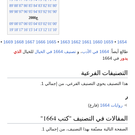
'89
'88
'87
'86
'85
'84
'83
'82
'81
'80
'99
'98
'97
'96
'95
'94
'93
'92
'91
'90
ع2000
'09
'08
'07
'06
'05
'04
'03
'02
'01
'00
'19
'18
'17
'16
'15
'14
'13
'12
'11
'10
1674
•
1669
1668
1667
1666
1665
•
1663
1662
1661
1660
1659
•
16
ع أيضاً:
1664 في الأدب
، و
تصنيف:1664 في الخيال
للخيال
الذي
ر
في 1664
تصنيفات الفرعية
 التصنيف يحوي التصنيف الفرعي، من إجمالي 1.
روايات 1664
‏
(فارغ)
مقالات في التصنيف "كتب 1664"
فحة التالية مصنّفة بهذا التصنيف، من إجمالي 1.