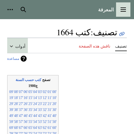
المعرفة
لقائمة الرئيسية
بحث
أدوات شخص
تصنيف
:
كتب 1664
نيف
ناقش هذه الصفحة
أدوات
مساعدة
تصفح
كتب حسب السنة
ع1900
'09
'08
'07
'06
'05
'04
'03
'02
'01
'00
'19
'18
'17
'16
'15
'14
'13
'12
'11
'10
'29
'28
'27
'26
'25
'24
'23
'22
'21
'20
'39
'38
'37
'36
'35
'34
'33
'32
'31
'30
'49
'48
'47
'46
'45
'44
'43
'42
'41
'40
'59
'58
'57
'56
'55
'54
'53
'52
'51
'50
'69
'68
'67
'66
'65
'64
'63
'62
'61
'60
'79
'78
'77
'76
'75
'74
'73
'72
'71
'70